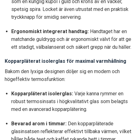
som en kunglig kupol i guld och kröns av en vacker,
spetsig spira. Locket är även utrustat med en praktisk
tryckknapp för smidig servering.
Ergonomiskt integrerat handtag:
Handtaget har en
matchande guldrygg och är ergonomiskt välvt för att ge
ett stadigt, välbalanserat och säkert grepp när du häller.
Kopparpläterat isolerglas för maximal varmhållning
Bakom den lyxiga designen döljer sig en modern och
högeffektiv termosfunktion:
Kopparpläterat isolerglas:
Varje kanna rymmer en
robust termosinsats i högkvalitativt glas som belagts
med en avancerad kopparplätering.
Bevarad arom i timmar:
Den kopparpläterade
glasinsatsen reflekterar effektivt tillbaka värmen, vilket
håller både teet och kaffet rykande hett i timmar.