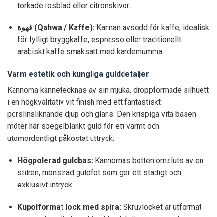
torkade rosblad eller citronskivor.
قهوة (Qahwa / Kaffe):
Kannan avsedd för kaffe, idealisk
för fylligt bryggkaffe, espresso eller traditionellt
arabiskt kaffe smaksatt med kardemumma.
Varm estetik och kungliga gulddetaljer
Kannorna kännetecknas av sin mjuka, droppformade silhuett
i en högkvalitativ vit finish med ett fantastiskt
porslinsliknande djup och glans. Den krispiga vita basen
möter här spegelblankt guld för ett varmt och
utomordentligt påkostat uttryck:
Högpolerad guldbas:
Kannornas botten omsluts av en
stilren, mönstrad guldfot som ger ett stadigt och
exklusivt intryck.
Kupolformat lock med spira:
Skruvlocket är utformat