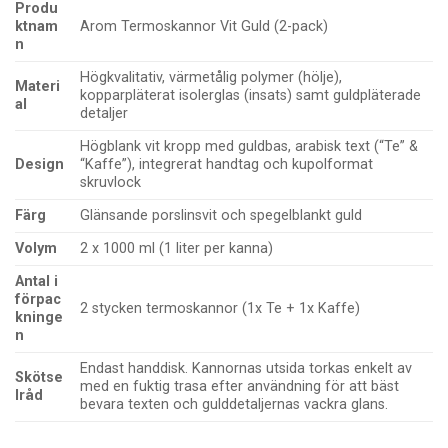
Produ
ktnam
Arom Termoskannor Vit Guld (2-pack)
n
Högkvalitativ, värmetålig polymer (hölje),
Materi
kopparpläterat isolerglas (insats) samt guldpläterade
al
detaljer
Högblank vit kropp med guldbas, arabisk text (“Te” &
Design
“Kaffe”), integrerat handtag och kupolformat
skruvlock
Färg
Glänsande porslinsvit och spegelblankt guld
Volym
2 x 1000 ml (1 liter per kanna)
Antal i
förpac
2 stycken termoskannor (1x Te + 1x Kaffe)
kninge
n
Endast handdisk. Kannornas utsida torkas enkelt av
Skötse
med en fuktig trasa efter användning för att bäst
lråd
bevara texten och gulddetaljernas vackra glans.