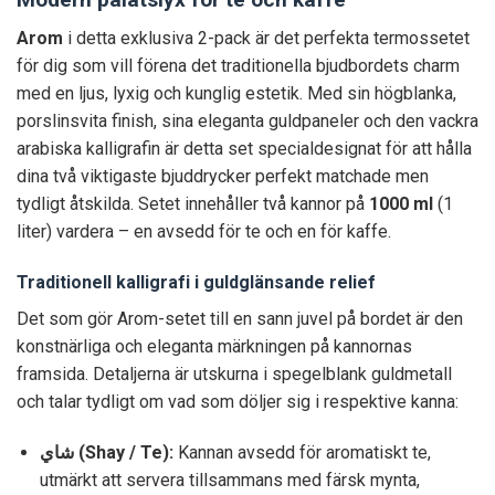
Arom
i detta exklusiva 2-pack är det perfekta termossetet
för dig som vill förena det traditionella bjudbordets charm
med en ljus, lyxig och kunglig estetik. Med sin högblanka,
porslinsvita finish, sina eleganta guldpaneler och den vackra
arabiska kalligrafin är detta set specialdesignat för att hålla
dina två viktigaste bjuddrycker perfekt matchade men
tydligt åtskilda. Setet innehåller två kannor på
1000 ml
(1
liter) vardera – en avsedd för te och en för kaffe.
Traditionell kalligrafi i guldglänsande relief
Det som gör Arom-setet till en sann juvel på bordet är den
konstnärliga och eleganta märkningen på kannornas
framsida. Detaljerna är utskurna i spegelblank guldmetall
och talar tydligt om vad som döljer sig i respektive kanna:
شاي (Shay / Te):
Kannan avsedd för aromatiskt te,
utmärkt att servera tillsammans med färsk mynta,