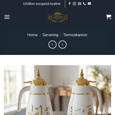
Skip
Erhållen europeisk kvalitet.
to
content
Home
Servering
Termoskannor
/
/