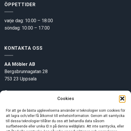
ÖPPETTIDER
varje dag: 10.00 – 18.00
söndag: 10.00 – 17.00
KONTAKTA OSS
AA Möbler AB
Bergsbrunnagatan 28
753 23 Uppsala
E-post:
info@aamobler.se
Cookies
Tel: 018-18 18 51
För att ge de bästa upplevelserna använder vi teknologier som cookies för
att lagra och/eller få åtkomst till enhetsinformation. Genom att samtycka
INFORMATION
till dessa teknologier tillåter du oss att behandla data såsom
surfbeteende eller unika ID:n på denna webbplats. Att inte samtycka, eller