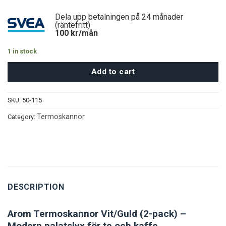
Dela upp betalningen på 24 månader
(räntefritt)
100
kr/mån
1 in stock
Add to cart
SKU:
50-115
Termoskannor
Category:
DESCRIPTION
Arom Termoskannor Vit/Guld (2-pack) –
Modern palatslyx för te och kaffe