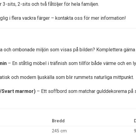
 3-sits, 2-sits och två fåtöljer för hela familjen.
glig i flera vackra färger – kontakta oss för mer information!
iva och ombonade miljön som visas på bilden? Komplettera gärna
min
– En ståtlig möbel i träfinish som tillför både värme och en l
tisk och modern ljuskälla som blir rummets naturliga mittpunkt.
/Svart marmor)
– Ett soffbord som matchar gulddekorerna på 
Bredd
245 cm