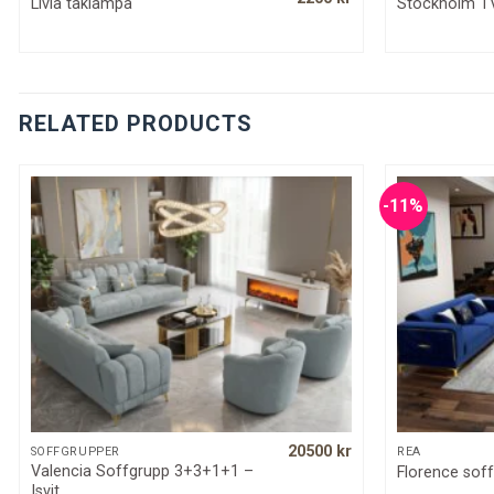
Livia taklampa
Stockholm T
price
price
was:
is:
2700 kr.
2200 kr.
RELATED PRODUCTS
-11%
20500
kr
QUICK VIEW
SOFFGRUPPER
REA
Valencia Soffgrupp 3+3+1+1 –
Florence sof
Isvit