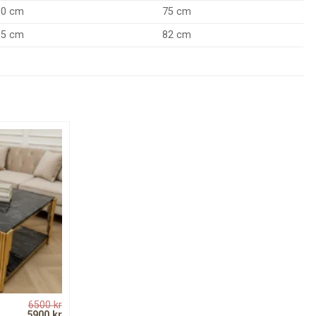
90 cm
75 cm
85 cm
82 cm
6500
kr
Original
Current
5900
kr