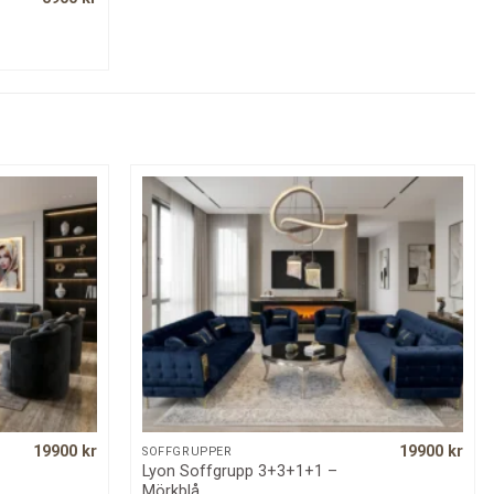
price
price
was:
is:
6500 kr.
5900 kr.
19900
kr
19900
kr
QUICK VIEW
SOFFGRUPPER
Lyon Soffgrupp 3+3+1+1 –
Mörkblå