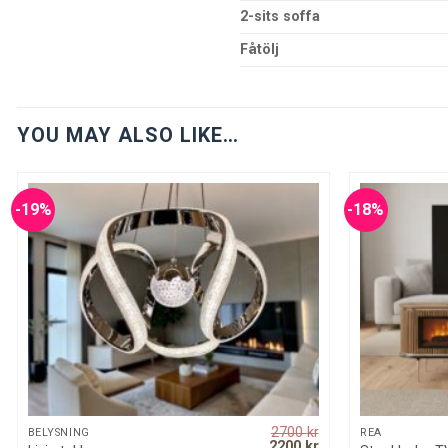
2-sits soffa
Fåtölj
YOU MAY ALSO LIKE…
-19%
-18%
2700
kr
QUICK VIEW
BELYSNING
REA
Original
Current
2200
kr