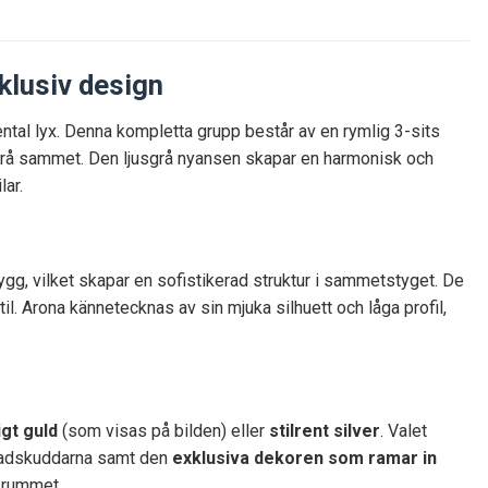
lusiv design
ental lyx. Denna kompletta grupp består av en rymlig 3-sits
jusgrå sammet. Den ljusgrå nyansen skapar en harmonisk och
lar.
gg, vilket skapar en sofistikerad struktur i sammetstyget. De
. Arona kännetecknas av sin mjuka silhuett och låga profil,
igt guld
(som visas på bilden) eller
stilrent silver
. Valet
dnadskuddarna samt den
exklusiva dekoren som ramar in
a rummet.