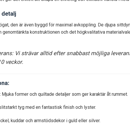
 detalj
r ögat, den är även byggd för maximal avkoppling. De djupa sittdyn
n genomtänkta konstruktionen och det högkvalitativa materialvale
ans: Vi strävar alltid efter snabbast möjliga leveran
10 veckor.
ona:
:
Mjuka former och quiltade detaljer som ger karaktär åt rummet.
litstarkt tyg med en fantastisk finish och lyster.
el, kuddar och armstödsdekor i guld eller silver.