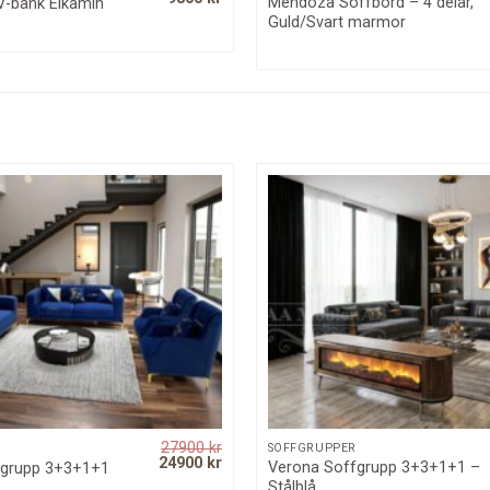
Mendoza Soffbord – 4 delar,
V-bänk Elkamin
price
price
Guld/Svart marmor
was:
is:
12000 kr.
9800 kr.
27900
kr
QUICK VIEW
QUICK VIEW
SOFFGRUPPER
Original
Current
24900
kr
Verona Soffgrupp 3+3+1+1 –
fgrupp 3+3+1+1
price
price
Stålblå