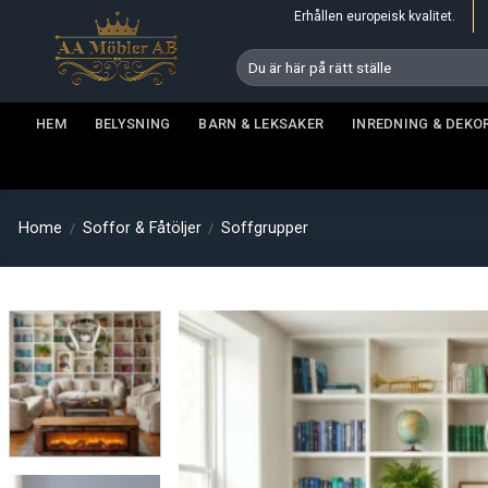
Skip
Erhållen europeisk kvalitet.
to
Search
content
for:
HEM
BELYSNING
BARN & LEKSAKER
INREDNING & DEKO
Home
Soffor & Fåtöljer
Soffgrupper
/
/