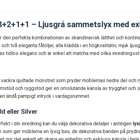
3+2+1+1 – Ljusgrå sammetslyx med exk
 är den perfekta kombinationen av skandinavisk lätthet och kontin
och två eleganta fåtöljer, alla klädda i en högkvalitativ, mjuk l
 tidlös elegans och är enkel att matcha med olika inredningssti
 vackra quiltade mönstret som pryder möblernas nedre del och ry
mstöd och ryggstöd ger en omslutande känsla av trygghet och stil
 men ändå pampigt intryck i vardagsrummet.
d eller Silver
fekt i din inredning kan du välja dekorativa detaljer i antingen
lyx
n som ger möblerna en lyxig bas, de dekorativa banden på pry
et gör det enkelt att skapa en enhetlig och exklusiv känsla i hel