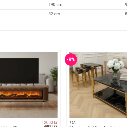
190 cm
82 cm
-9%
12000
kr
QUICK VIEW
QUICK VIEW
REA
Original
Current
9800
kr