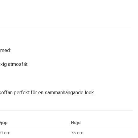
 med:
yxig atmosfär.
soffan perfekt för en sammanhängande look.
Djup
Höjd
90 cm
75 cm