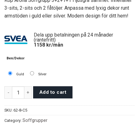
Köp Arona Soffgrupp 3+2+1+1 i ljusgrå sammet. Innehåller
3-sits, 2-sits och 2 fåtöljer. Anpassa med lyxig dekor runt
armstöden i guld eller silver. Modern design för ditt hem!
Dela upp betalningen på 24 månader
(räntefritt)
1158
kr/mån
Ben/Dekor
Guld
Silver
Arona Soffgrupp 3+2+1+1 – Ljusgrå quantity
Add to cart
SKU:
62-8-C5
Soffgrupper
Category: