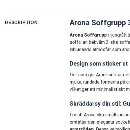
Arona Soffgrupp 
DESCRIPTION
Arona Soffgrupp
i ljusgrått
soffa, en bekväm 2-sits soffa 
inbjudande atmosfär som andas
Design som sticker ut
Det som gör Arona unik är det
mjuka, rundade formerna på ar
vilket ger ett minimalistiskt
Skräddarsy din stil: Gul
För att Arona ska smälta in per
omfattar den eleganta sockel
armstöden
. Denna valmöjligh