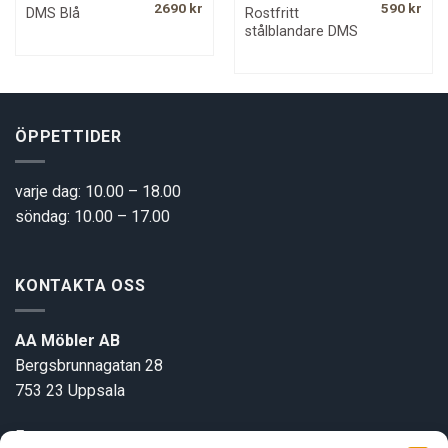
rrent
Original
Current
Original
Curr
2690
kr
590
kr
Rostfritt
DMS Blå
ice
price
price
price
pric
stålblandare DMS
was:
is:
was:
is:
900 kr.
4900 kr.
2690 kr.
1100 kr.
590 
ÖPPETTIDER
varje dag: 10.00 – 18.00
söndag: 10.00 – 17.00
KONTAKTA OSS
AA Möbler AB
Bergsbrunnagatan 28
753 23 Uppsala
E-post:
info@aamobler.se