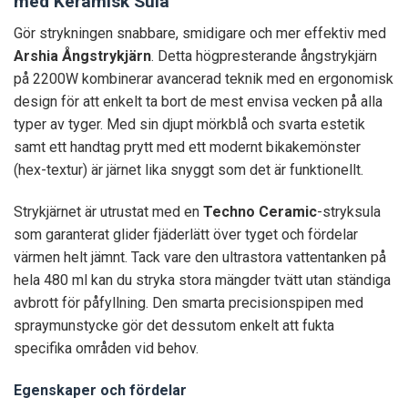
med Keramisk Sula
Gör strykningen snabbare, smidigare och mer effektiv med
Arshia Ångstrykjärn
. Detta högpresterande ångstrykjärn
på 2200W kombinerar avancerad teknik med en ergonomisk
design för att enkelt ta bort de mest envisa vecken på alla
typer av tyger. Med sin djupt mörkblå och svarta estetik
samt ett handtag prytt med ett modernt bikakemönster
(hex-textur) är järnet lika snyggt som det är funktionellt.
Strykjärnet är utrustat med en
Techno Ceramic
-stryksula
som garanterat glider fjäderlätt över tyget och fördelar
värmen helt jämnt. Tack vare den ultrastora vattentanken på
hela 480 ml kan du stryka stora mängder tvätt utan ständiga
avbrott för påfyllning. Den smarta precisionspipen med
spraymunstycke gör det dessutom enkelt att fukta
specifika områden vid behov.
Egenskaper och fördelar