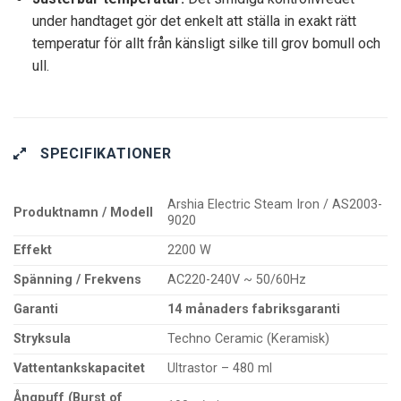
under handtaget gör det enkelt att ställa in exakt rätt
temperatur för allt från känsligt silke till grov bomull och
ull.
SPECIFIKATIONER
Arshia Electric Steam Iron / AS2003-
Produktnamn / Modell
9020
Effekt
2200 W
Spänning / Frekvens
AC220-240V ~ 50/60Hz
Garanti
14 månaders fabriksgaranti
Stryksula
Techno Ceramic (Keramisk)
Vattentankskapacitet
Ultrastor – 480 ml
Ångpuff (Burst of