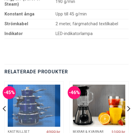
190 g/min
Steam)
Konstant ånga
Upp till 45 g/min
Strömkabel
2 meter, färgmatchad textilkabel
Indikator
LED-indikatorlampa
RELATERADE PRODUKTER
-45%
-46%
4900
kr
1100
kr
KASTRULLSET
MIXRAR & KVARNAR