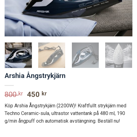
Arshia Ångstrykjärn
Original
Current
800
kr
450
kr
price
price
Köp Arshia Ångstrykjärn (2200W)! Kraftfullt strykjärn med
was:
is:
Techno Ceramic-sula, ultrastor vattentank på 480 ml, 190
800 kr.
450 kr.
g/min ångpuff och automatisk avstängning. Beställ nu!