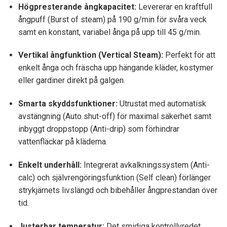
Högpresterande ångkapacitet:
Levererar en kraftfull
ångpuff (Burst of steam) på 190 g/min för svåra veck
samt en konstant, variabel ånga på upp till 45 g/min.
Vertikal ångfunktion (Vertical Steam):
Perfekt för att
enkelt ånga och fräscha upp hängande kläder, kostymer
eller gardiner direkt på galgen.
Smarta skyddsfunktioner:
Utrustat med automatisk
avstängning (Auto shut-off) för maximal säkerhet samt
inbyggt droppstopp (Anti-drip) som förhindrar
vattenfläckar på kläderna.
Enkelt underhåll:
Integrerat avkalkningssystem (Anti-
calc) och självrengöringsfunktion (Self clean) förlänger
strykjärnets livslängd och bibehåller ångprestandan över
tid.
Justerbar temperatur:
Det smidiga kontrollvredet