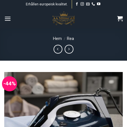
Skip
Erhållen europeisk kvalitet.
to
content
Hem
Rea
/
-44%