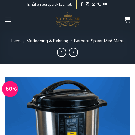
Skip
Erhållen europeisk kvalitet.
to
content
Hem
Matlagning & Bakning
Bärbara Spisar Med Mera
/
/
-50%