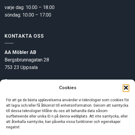
varje dag: 10.00 – 18.00
söndag: 10.00 – 17.00
KONTAKTA OSS
AA Möbler AB
Bergsbrunnagatan 28
753 23 Uppsala
E-post:
info@aamobler.se
Cookies
Tel: 018-18 18 51
För att ge de bästa upplevelserna använder vi teknologier som cookies för
att lagra och/eller få åtkomst till enhetsinformation. Genom att samtycka
INFORMATION
till dessa teknologier tillåter du oss att behandla data såsom
surfbeteende eller unika ID:n på denna webbplats. Att inte samtycka, eller
att återkalla samtycke, kan påverka vissa funktioner och egenskaper
negativt.
Om oss