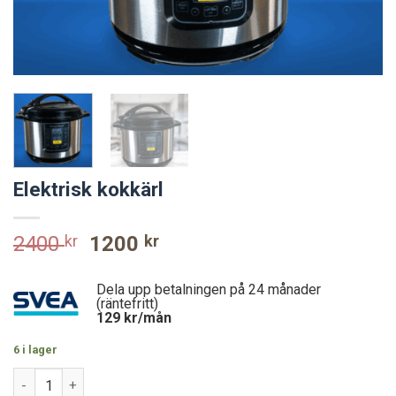
Elektrisk kokkärl
Original
Current
2400
kr
1200
kr
price
price
was:
is:
Dela upp betalningen på 24 månader
2400 kr.
1200 kr.
(räntefritt)
129
kr/mån
6 i lager
Elektrisk kokkärl mängd