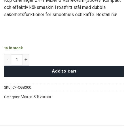
Köp Cheffinger 2-i-1 Mixer & Kaffekvarn (300W)! Kompakt
och effektiv köksmaskin i rostfritt stål med dubbla
säkerhetsfunktioner för smoothies och kaffe. Beställ nu!
15 in stock
Cheffinger 2-i-1 Mixer & Kaffekvarn quantity
Add to cart
SKU:
CF-CGB300
Mixrar & Kvarnar
Category: