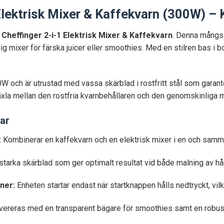
Elektrisk Mixer & Kaffekvarn (300W) – 
d
Cheffinger 2-i-1 Elektrisk Mixer & Kaffekvarn
. Denna mångs
g mixer för färska juicer eller smoothies. Med en stilren bas i b
 och är utrustad med vassa skärblad i rostfritt stål som garante
äxla mellan den rostfria kvarnbehållaren och den genomskinliga m
ar
:
Kombinerar en kaffekvarn och en elektrisk mixer i en och samm
starka skärblad som ger optimalt resultat vid både malning av hå
ner:
Enheten startar endast när startknappen hålls nedtryckt, vil
ereras med en transparent bägare för smoothies samt en robust, r