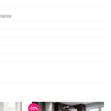
-CGB300
-20%