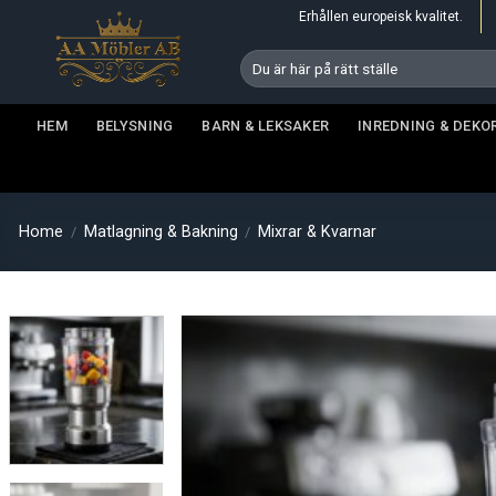
Skip
Erhållen europeisk kvalitet.
to
Search
content
for:
HEM
BELYSNING
BARN & LEKSAKER
INREDNING & DEKO
Home
Matlagning & Bakning
Mixrar & Kvarnar
/
/