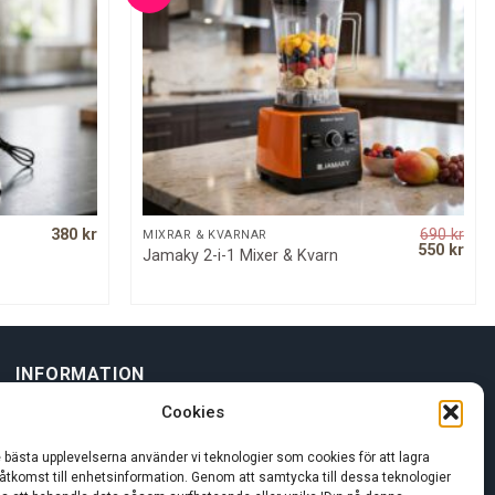
380
kr
690
kr
QUICK VIEW
MIXRAR & KVARNAR
Original
Curr
550
kr
Jamaky 2-i-1 Mixer & Kvarn
price
pric
was:
is:
690 kr.
550 
INFORMATION
Cookies
Om oss
e bästa upplevelserna använder vi teknologier som cookies för att lagra
 åtkomst till enhetsinformation. Genom att samtycka till dessa teknologier
Kundservice