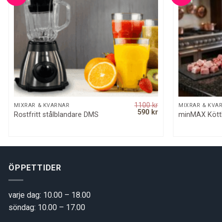
1100
kr
QUICK VIEW
MIXRAR & KVARNAR
MIXRAR & KVA
Original
Current
590
kr
Rostfritt stålblandare DMS
minMAX Kött
price
price
was:
is:
1100 kr.
590 kr.
ÖPPETTIDER
varje dag: 10.00 – 18.00
söndag: 10.00 – 17.00