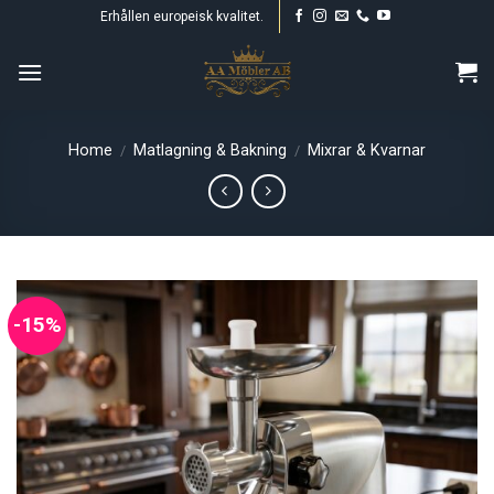
Skip
Erhållen europeisk kvalitet.
to
content
Home
Matlagning & Bakning
Mixrar & Kvarnar
/
/
-15%