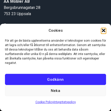
AA Möbler AB
Bergsbrunnagatan 28
753 23 Uppsala
E-post:
info@aamobler.se
Cookies
Tel: 018-18 18 51
För att ge de bästa upplevelserna använder vi teknologier som cookies för
att lagra och/eller få åtkomst till enhetsinformation. Genom att samtycka
INFORMATION
till dessa teknologier tillåter du oss att behandla data såsom
surfbeteende eller unika ID:n på denna webbplats. Att inte samtycka, eller
att återkalla samtycke, kan påverka vissa funktioner och egenskaper
negativt.
Om oss
Kundservice
Godkänn
Neka
Visa
MasterCard
Swish
(SE)
Cookie Policy
Integritetspolicy
Copyright 2026 ©
AA Möbler AB