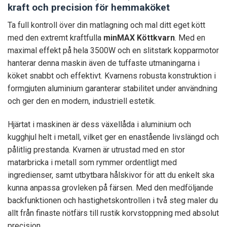
kraft och precision för hemmaköket
Ta full kontroll över din matlagning och mal ditt eget kött
med den extremt kraftfulla
minMAX Köttkvarn
. Med en
maximal effekt på hela 3500W och en slitstark kopparmotor
hanterar denna maskin även de tuffaste utmaningarna i
köket snabbt och effektivt. Kvarnens robusta konstruktion i
formgjuten aluminium garanterar stabilitet under användning
och ger den en modern, industriell estetik.
Hjärtat i maskinen är dess växellåda i aluminium och
kugghjul helt i metall, vilket ger en enastående livslängd och
pålitlig prestanda. Kvarnen är utrustad med en stor
matarbricka i metall som rymmer ordentligt med
ingredienser, samt utbytbara hålskivor för att du enkelt ska
kunna anpassa grovleken på färsen. Med den medföljande
backfunktionen och hastighetskontrollen i två steg maler du
allt från finaste nötfärs till rustik korvstoppning med absolut
precision.