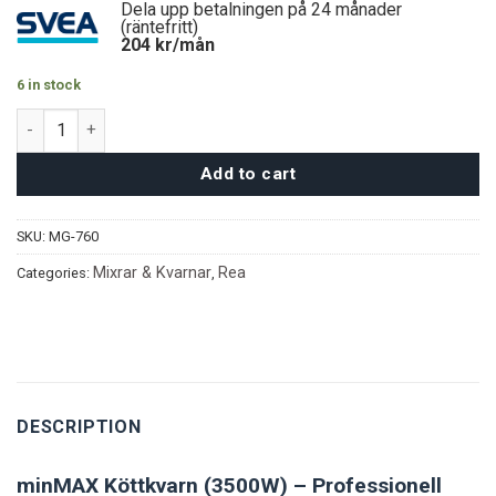
Dela upp betalningen på 24 månader
(räntefritt)
204
kr/mån
6 in stock
minMAX Köttkvarn quantity
Add to cart
SKU:
MG-760
Mixrar & Kvarnar
Rea
Categories:
,
DESCRIPTION
minMAX Köttkvarn (3500W) – Professionell