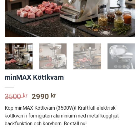
minMAX Köttkvarn
Original
Current
3500
kr
2990
kr
price
price
Köp minMAX Köttkvarn (3500W)! Kraftfull elektrisk
was:
is:
köttkvarn i formgjuten aluminium med metallkugghjul,
3500 kr.
2990 kr.
backfunktion och korvhorn. Beställ nu!