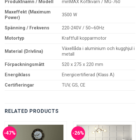
Produktnamn / Modell
minMAX Köttkvarn / MG-760
Maxeffekt (Maximum
3500 W
Power)
Spänning / Frekvens
220-240V / 50~60Hz
Motortyp
Kraftfull kopparmotor
Växellåda i aluminium och kugghjul i
Material (Drivlina)
metall
Förpackningsmått
520 x 275 x 220 mm
Energiklass
Energicertifierad (Klass A)
Certifieringar
TUV, GS, CE
RELATED PRODUCTS
-47%
-26%