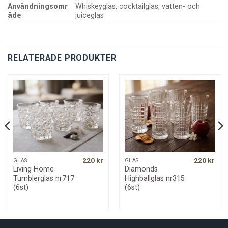
Användningsomr
Whiskeyglas, cocktailglas, vatten- och
åde
juiceglas
RELATERADE PRODUKTER
220
kr
220
kr
GLAS
GLAS
Living Home
Diamonds
Tumblerglas nr717
Highballglas nr315
(6st)
(6st)