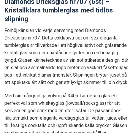
Diamonds Dricksglas nr707 (6st) –
Kristallklara tumblerglas med tidlös
slipning
Förhöj känslan vid varje servering med Diamonds
Dricksglas nr707. Detta exklusiva set om sex eleganta
tumblerglas är tillverkade i ett högkvalitativt och gnistrande
kristallglas som ger enastående lyster och en behaglig
tyngd. Glasen kännetecknas av sin sofistikerade design, där
en slät och avsmalnande topp möter en vackert fasettslipad
bas i ett intrikat diamantmönster. Slipningen bryter ljuset på
ett spektakulärt sätt och ger ett lyxigt skimmer till din dryck.
Med sin mångsidiga volym på 340ml är dessa glas ett
perfekt val som whiskeyglas (lowball/rocksglas) för att
servera en god drink med en stor issfär. De passar dock
lika utmärkt som eleganta vardagsglas till vatten, juice, eller
till festliga cocktails och uppfriskande kalla drycker. Glasen
kombinerar ett exklusivt utseende med en hållbar