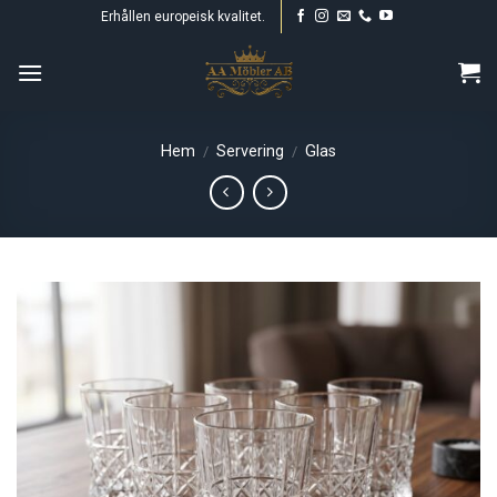
Skip
Erhållen europeisk kvalitet.
to
content
Hem
Servering
Glas
/
/