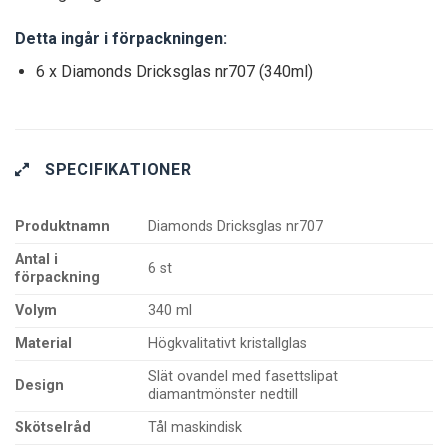
Detta ingår i förpackningen:
6 x Diamonds Dricksglas nr707 (340ml)
SPECIFIKATIONER
Produktnamn
Diamonds Dricksglas nr707
Antal i
6 st
förpackning
Volym
340 ml
Material
Högkvalitativt kristallglas
Slät ovandel med fasettslipat
Design
diamantmönster nedtill
Skötselråd
Tål maskindisk