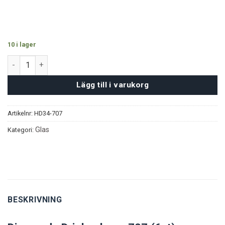
10 i lager
Diamonds Tumblerglas nr707 (6st) mängd
Lägg till i varukorg
Artikelnr:
HD34-707
Glas
Kategori:
BESKRIVNING