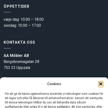
ÖPPETTIDER
varje dag: 10.00 – 18.00
söndag: 10.00 – 17.00
KONTAKTA OSS
AA Möbler AB
Bergsbrunnagatan 28
753 23 Uppsala
E-post:
info@aamobler.se
Cookies
Tel: 018-18 18 51
För att ge de bästa upplevelserna använder vi teknologier som cookies för
att lagra och/eller få åtkomst till enhetsinformation. Genom att samtycka
INFORMATION
till dessa teknologier tillåter du oss att behandla data såsom
surfbeteende eller unika ID:n på denna webbplats. Att inte samtycka, eller