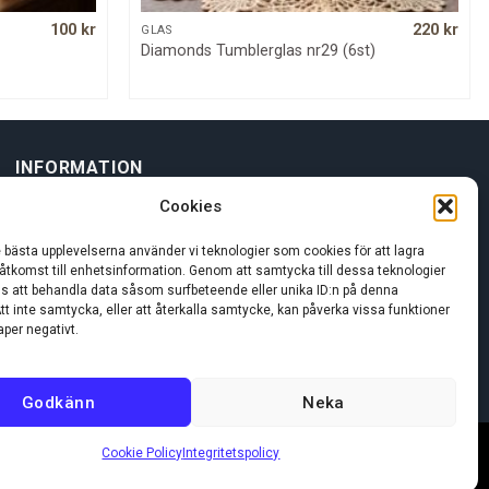
100
kr
220
kr
QUICK VIEW
GLAS
Diamonds Tumblerglas nr29 (6st)
INFORMATION
Cookies
Om oss
e bästa upplevelserna använder vi teknologier som cookies för att lagra
 åtkomst till enhetsinformation. Genom att samtycka till dessa teknologier
Kundservice
oss att behandla data såsom surfbeteende eller unika ID:n på denna
tt inte samtycka, eller att återkalla samtycke, kan påverka vissa funktioner
per negativt.
Godkänn
Neka
Cookie Policy
Integritetspolicy
Visa
MasterCard
Swi
(SE