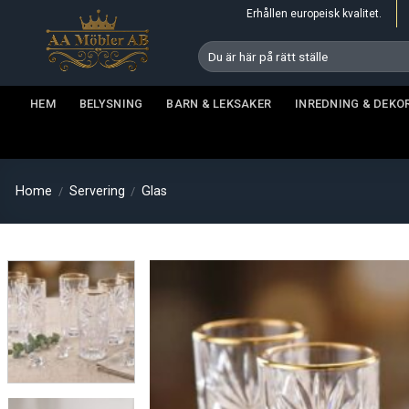
Skip
Erhållen europeisk kvalitet.
to
Search
content
for:
HEM
BELYSNING
BARN & LEKSAKER
INREDNING & DEKO
Home
Servering
Glas
/
/