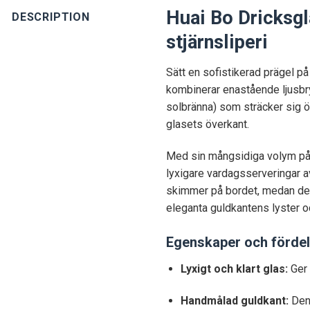
Huai Bo Dricksgl
DESCRIPTION
stjärnsliperi
Sätt en sofistikerad prägel p
kombinerar enastående ljusbry
solbränna) som sträcker sig ö
glasets överkant.
Med sin mångsidiga volym på 33
lyxigare vardagsserveringar av
skimmer på bordet, medan den 
eleganta guldkantens lyster
Egenskaper och fördel
Lyxigt och klart glas:
Ger 
Handmålad guldkant:
Den 