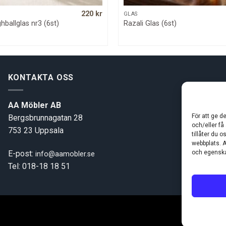
220
kr
QUICK VIEW
QUICK VIEW
GLAS
ballglas nr3 (6st)
Razali Glas (6st)
KONTAKTA OSS
AA Möbler AB
För att ge d
Bergsbrunnagatan 28
och/eller få
753 23 Uppsala
tillåter du 
webbplats. A
E-post:
och egenska
info@aamobler.se
Tel: 018-18 18 51