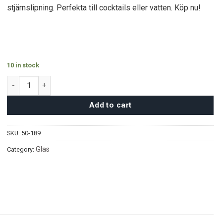
stjärnslipning. Perfekta till cocktails eller vatten. Köp nu!
10 in stock
Huai Bo Highballglas nr189 (6st) quantity
Add to cart
SKU:
50-189
Glas
Category: