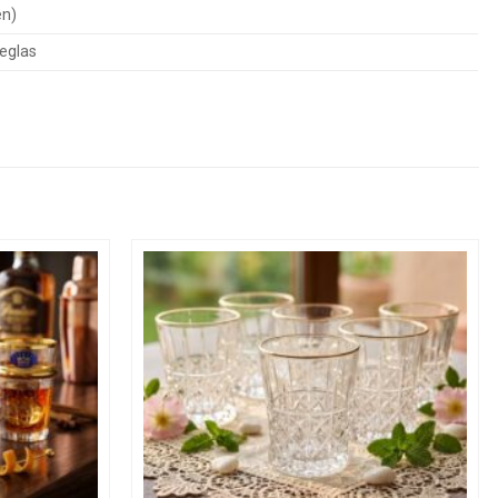
en)
ceglas