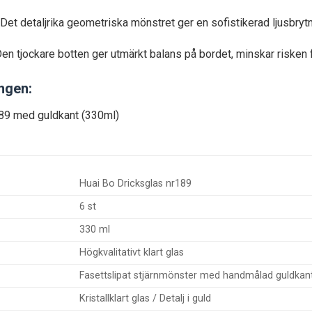
Det detaljrika geometriska mönstret ger en sofistikerad ljusbrytn
en tjockare botten ger utmärkt balans på bordet, minskar risken f
ingen:
189 med guldkant (330ml)
Huai Bo Dricksglas nr189
6 st
330 ml
Högkvalitativt klart glas
Fasettslipat stjärnmönster med handmålad guldkan
Kristallklart glas / Detalj i guld