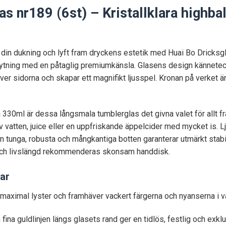
as nr189 (6st) – Kristallklara highba
å din dukning och lyft fram dryckens estetik med Huai Bo Dricksg
tning med en påtaglig premiumkänsla. Glasens design kännetecknas
ver sidorna och skapar ett magnifikt ljusspel. Kronan på verket 
0ml är dessa långsmala tumblerglas det givna valet för allt från 
 vatten, juice eller en uppfriskande äppelcider med mycket is. Lj
tunga, robusta och mångkantiga botten garanterar utmärkt stabil
 och livslängd rekommenderas skonsam handdisk.
ar
maximal lyster och framhäver vackert färgerna och nyanserna i va
fina guldlinjen längs glasets rand ger en tidlös, festlig och exklus