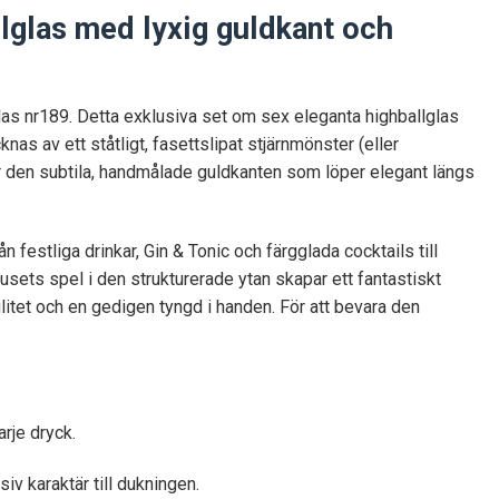
llglas med lyxig guldkant och
las nr189. Detta exklusiva set om sex eleganta highballglas
 av ett ståtligt, fasettslipat stjärnmönster (eller
är den subtila, handmålade guldkanten som löper elegant längs
festliga drinkar, Gin & Tonic och färgglada cocktails till
usets spel i den strukturerade ytan skapar ett fantastiskt
itet och en gedigen tyngd i handen. För att bevara den
rje dryck.
iv karaktär till dukningen.