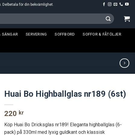
u. Delbetala för din bekvämlighet.
& SÄNGAR
SERVERING
SOFFBORD
SOFFOR & FÅTÖLJER
Huai Bo Highballglas nr189 (6st)
220
kr
Köp Huai Bo Dricksglas nr189! Eleganta highballglas (6-
pack) på 330ml med lyxig guldkant och klassisk