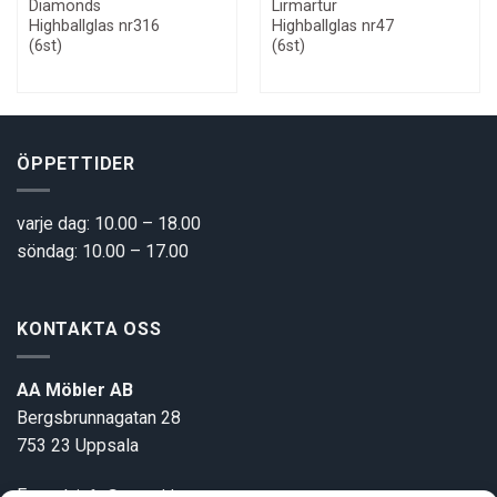
Diamonds
Lirmartur
Highballglas nr316
Highballglas nr47
(6st)
(6st)
ÖPPETTIDER
varje dag: 10.00 – 18.00
söndag: 10.00 – 17.00
KONTAKTA OSS
AA Möbler AB
Bergsbrunnagatan 28
753 23 Uppsala
E-post:
info@aamobler.se