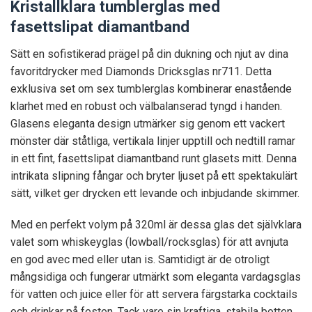
Kristallklara tumblerglas med
fasettslipat diamantband
Sätt en sofistikerad prägel på din dukning och njut av dina
favoritdrycker med Diamonds Dricksglas nr711. Detta
exklusiva set om sex tumblerglas kombinerar enastående
klarhet med en robust och välbalanserad tyngd i handen.
Glasens eleganta design utmärker sig genom ett vackert
mönster där ståtliga, vertikala linjer upptill och nedtill ramar
in ett fint, fasettslipat diamantband runt glasets mitt. Denna
intrikata slipning fångar och bryter ljuset på ett spektakulärt
sätt, vilket ger drycken ett levande och inbjudande skimmer.
Med en perfekt volym på 320ml är dessa glas det självklara
valet som whiskeyglas (lowball/rocksglas) för att avnjuta
en god avec med eller utan is. Samtidigt är de otroligt
mångsidiga och fungerar utmärkt som eleganta vardagsglas
för vatten och juice eller för att servera färgstarka cocktails
och drinkar på festen. Tack vare sin kraftiga, stabila botten