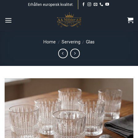
Skip
Erhållen europeisk kvalitet.
to
content
Home
Servering
Glas
/
/