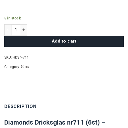
8 in stock
Diamonds Tumblerglas nr711 (6st) quantity
Add to cart
SKU:
HD34-711
Glas
Category:
DESCRIPTION
Diamonds Dricksglas nr711 (6st) –