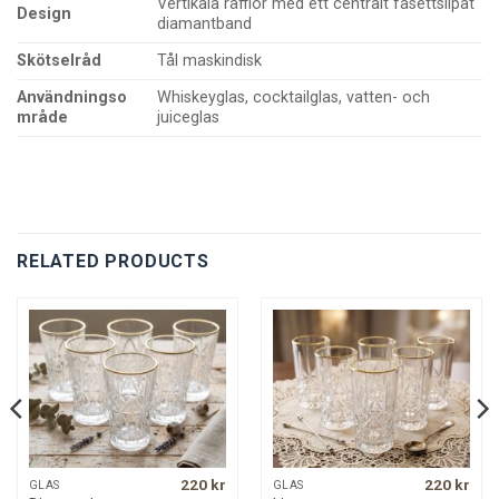
Vertikala räfflor med ett centralt fasettslipat
Design
diamantband
Skötselråd
Tål maskindisk
Användningso
Whiskeyglas, cocktailglas, vatten- och
mråde
juiceglas
RELATED PRODUCTS
220
kr
220
kr
GLAS
GLAS