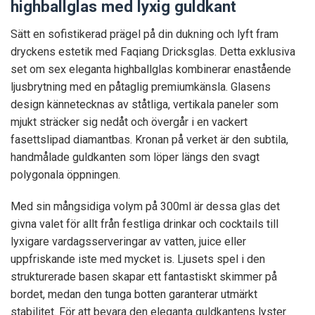
highballglas med lyxig guldkant
Sätt en sofistikerad prägel på din dukning och lyft fram
dryckens estetik med Faqiang Dricksglas. Detta exklusiva
set om sex eleganta highballglas kombinerar enastående
ljusbrytning med en påtaglig premiumkänsla. Glasens
design kännetecknas av ståtliga, vertikala paneler som
mjukt sträcker sig nedåt och övergår i en vackert
fasettslipad diamantbas. Kronan på verket är den subtila,
handmålade guldkanten som löper längs den svagt
polygonala öppningen.
Med sin mångsidiga volym på 300ml är dessa glas det
givna valet för allt från festliga drinkar och cocktails till
lyxigare vardagsserveringar av vatten, juice eller
uppfriskande iste med mycket is. Ljusets spel i den
strukturerade basen skapar ett fantastiskt skimmer på
bordet, medan den tunga botten garanterar utmärkt
stabilitet. För att bevara den eleganta guldkantens lyster