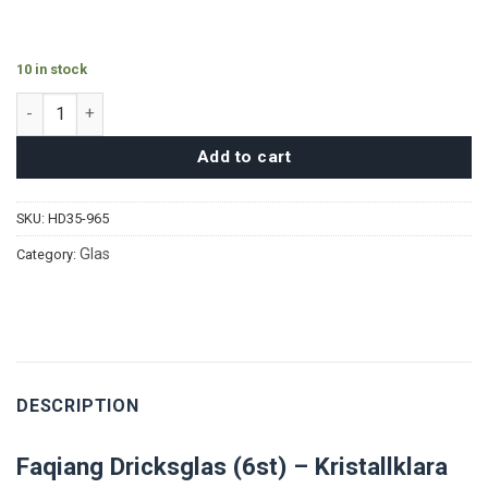
10 in stock
Faqiang Highballglas (6st) quantity
Add to cart
SKU:
HD35-965
Glas
Category:
DESCRIPTION
Faqiang Dricksglas (6st) – Kristallklara