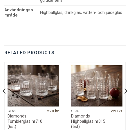
guldkanten)
Användningso
Highballglas, drinkglas, vatten- och juiceglas
mråde
RELATED PRODUCTS
220
kr
220
kr
GLAS
GLAS
Diamonds
Diamonds
Tumblerglas nr710
Highballglas nr315
(6st)
(6st)