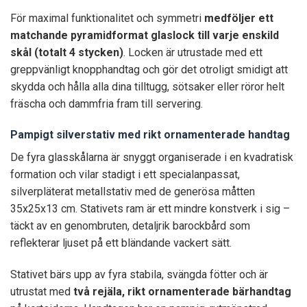
För maximal funktionalitet och symmetri
medföljer ett
matchande pyramidformat glaslock till varje enskild
skål (totalt 4 stycken)
. Locken är utrustade med ett
greppvänligt knopphandtag och gör det otroligt smidigt att
skydda och hålla alla dina tilltugg, sötsaker eller röror helt
fräscha och dammfria fram till servering.
Pampigt silverstativ med rikt ornamenterade handtag
De fyra glasskålarna är snyggt organiserade i en kvadratisk
formation och vilar stadigt i ett specialanpassat,
silverpläterat metallstativ med de generösa måtten
35x25x13 cm. Stativets ram är ett mindre konstverk i sig –
täckt av en genombruten, detaljrik barockbård som
reflekterar ljuset på ett bländande vackert sätt.
Stativet bärs upp av fyra stabila, svängda fötter och är
utrustat med
två rejäla, rikt ornamenterade bärhandtag