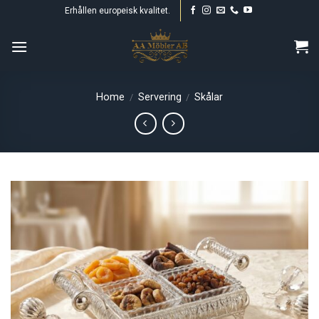
Skip
Erhållen europeisk kvalitet.
to
content
Home
Servering
Skålar
/
/