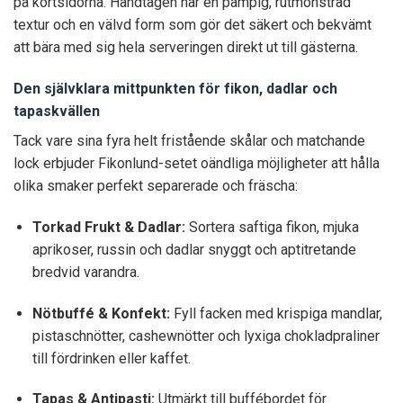
på kortsidorna. Handtagen har en pampig, rutmönstrad
textur och en välvd form som gör det säkert och bekvämt
att bära med sig hela serveringen direkt ut till gästerna.
Den självklara mittpunkten för fikon, dadlar och
tapaskvällen
Tack vare sina fyra helt fristående skålar och matchande
lock erbjuder Fikonlund-setet oändliga möjligheter att hålla
olika smaker perfekt separerade och fräscha:
Torkad Frukt & Dadlar:
Sortera saftiga fikon, mjuka
aprikoser, russin och dadlar snyggt och aptitretande
bredvid varandra.
Nötbuffé & Konfekt:
Fyll facken med krispiga mandlar,
pistaschnötter, cashewnötter och lyxiga chokladpraliner
till fördrinken eller kaffet.
Tapas & Antipasti:
Utmärkt till buffébordet för