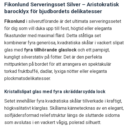
Fikonlund Serveringsset Silver – Aristokratisk
barocklyx för bjudbordets delikatesser
Fikonlund
i silverutförande är det ultimata serveringssetet
för dig som vill duka upp till fest, högtid eller eleganta
fikastunder med maximal flärd. Detta ståtliga set
kombinerar fyra generösa, kvadratiska skålar i vackert slipat
glas med
fyra tillhörande glaslock
och ett pampigt,
kungligt silverstativ på fötter. Det är den perfekta
mittpunkten på bordet för att arrangera en spektakulär
torkad fruktbuffé, dadlar, lyxiga nötter eller eleganta
plockmatsdelikatesser.
Kristallslipat glas med fyra skräddarsydda lock
Setet innehåller fyra kvadratiska skålar tillverkade i kraftigt,
högkvalitativt klarglas. Skålarna kännetecknas av en elegant,
solfjädersformad reliefstruktur längs de sluttande sidorna
som avslutas i en vackert vågig, polerad silhuett.