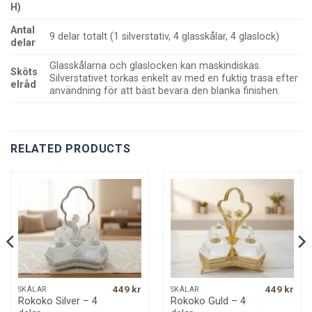
H)
Antal
9 delar totalt (1 silverstativ, 4 glasskålar, 4 glaslock)
delar
Glasskålarna och glaslocken kan maskindiskas.
Sköts
Silverstativet torkas enkelt av med en fuktig trasa efter
elråd
användning för att bäst bevara den blanka finishen.
RELATED PRODUCTS
449
kr
449
kr
SKÅLAR
SKÅLAR
Rokoko Silver – 4
Rokoko Guld – 4