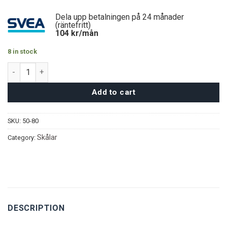
Dela upp betalningen på 24 månader
(räntefritt)
104
kr/mån
8 in stock
Fikonlund Serveringsset - Silver quantity
Add to cart
SKU:
50-80
Skålar
Category:
DESCRIPTION