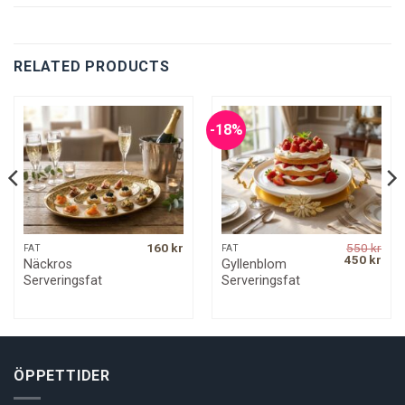
RELATED PRODUCTS
-18%
160
kr
550
kr
FAT
FAT
Original
Curr
450
kr
Näckros
Gyllenblom
price
pric
Serveringsfat
Serveringsfat
was:
is:
550 kr.
450 
ÖPPETTIDER