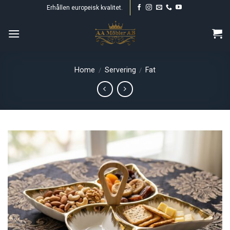
Skip
Erhållen europeisk kvalitet.
to
content
Home
Servering
Fat
/
/