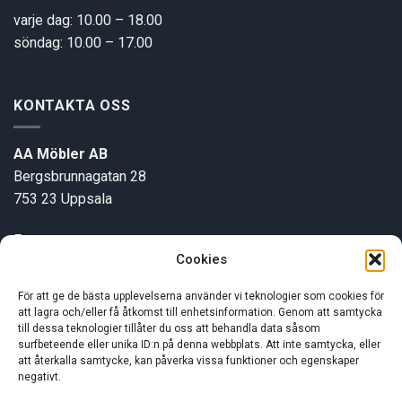
varje dag: 10.00 – 18.00
söndag: 10.00 – 17.00
KONTAKTA OSS
AA Möbler AB
Bergsbrunnagatan 28
753 23 Uppsala
E-post:
info@aamobler.se
Cookies
Tel: 018-18 18 51
För att ge de bästa upplevelserna använder vi teknologier som cookies för
att lagra och/eller få åtkomst till enhetsinformation. Genom att samtycka
INFORMATION
till dessa teknologier tillåter du oss att behandla data såsom
surfbeteende eller unika ID:n på denna webbplats. Att inte samtycka, eller
att återkalla samtycke, kan påverka vissa funktioner och egenskaper
negativt.
Om oss