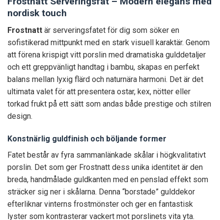
Frostnatt Serveringsfat – Modern elegans med
nordisk touch
Frostnatt
är serveringsfatet för dig som söker en
sofistikerad mittpunkt med en stark visuell karaktär. Genom
att förena krispigt vitt porslin med dramatiska gulddetaljer
och ett greppvänligt handtag i bambu, skapas en perfekt
balans mellan lyxig flärd och naturnära harmoni. Det är det
ultimata valet för att presentera ostar, kex, nötter eller
torkad frukt på ett sätt som andas både prestige och stilren
design.
Konstnärlig guldfinish och böljande former
Fatet består av fyra sammanlänkade skålar i högkvalitativt
porslin. Det som ger Frostnatt dess unika identitet är den
breda, handmålade guldkanten med en penslad effekt som
sträcker sig ner i skålarna. Denna “borstade” gulddekor
efterliknar vinterns frostmönster och ger en fantastisk
lyster som kontrasterar vackert mot porslinets vita yta.