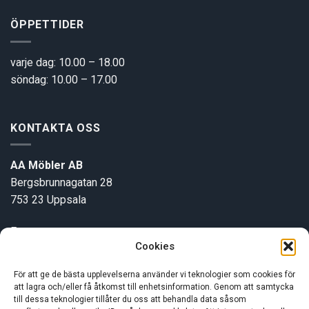
ÖPPETTIDER
varje dag: 10.00 – 18.00
söndag: 10.00 – 17.00
KONTAKTA OSS
AA Möbler AB
Bergsbrunnagatan 28
753 23 Uppsala
E-post:
info@aamobler.se
Cookies
Tel: 018-18 18 51
För att ge de bästa upplevelserna använder vi teknologier som cookies för
att lagra och/eller få åtkomst till enhetsinformation. Genom att samtycka
INFORMATION
till dessa teknologier tillåter du oss att behandla data såsom