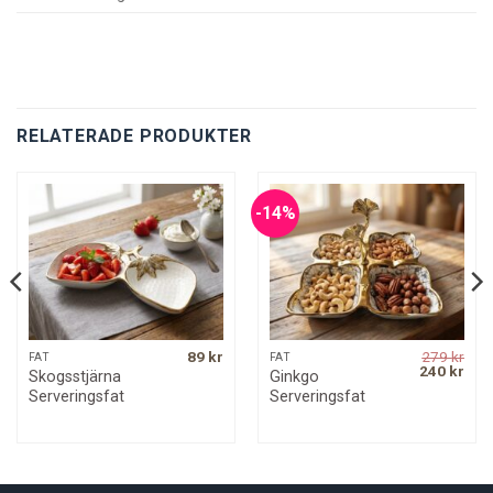
RELATERADE PRODUKTER
-14%
89
kr
279
kr
FAT
FAT
Original
Curr
240
kr
Skogsstjärna
Ginkgo
price
pric
Serveringsfat
Serveringsfat
was:
is:
279 kr.
240 