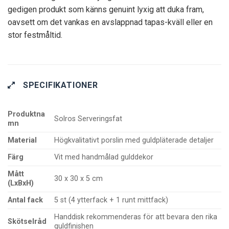
gedigen produkt som känns genuint lyxig att duka fram,
oavsett om det vankas en avslappnad tapas-kväll eller en
stor festmåltid.
SPECIFIKATIONER
Produktna
Solros Serveringsfat
mn
Material
Högkvalitativt porslin med guldpläterade detaljer
Färg
Vit med handmålad gulddekor
Mått
30 x 30 x 5 cm
(LxBxH)
Antal fack
5 st (4 ytterfack + 1 runt mittfack)
Handdisk rekommenderas för att bevara den rika
Skötselråd
guldfinishen