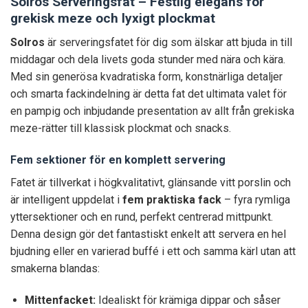
Solros Serveringsfat – Festlig elegans för
grekisk meze och lyxigt plockmat
Solros
är serveringsfatet för dig som älskar att bjuda in till
middagar och dela livets goda stunder med nära och kära.
Med sin generösa kvadratiska form, konstnärliga detaljer
och smarta fackindelning är detta fat det ultimata valet för
en pampig och inbjudande presentation av allt från grekiska
meze-rätter till klassisk plockmat och snacks.
Fem sektioner för en komplett servering
Fatet är tillverkat i högkvalitativt, glänsande vitt porslin och
är intelligent uppdelat i
fem praktiska fack
– fyra rymliga
yttersektioner och en rund, perfekt centrerad mittpunkt.
Denna design gör det fantastiskt enkelt att servera en hel
bjudning eller en varierad buffé i ett och samma kärl utan att
smakerna blandas:
Mittenfacket:
Idealiskt för krämiga dippar och såser