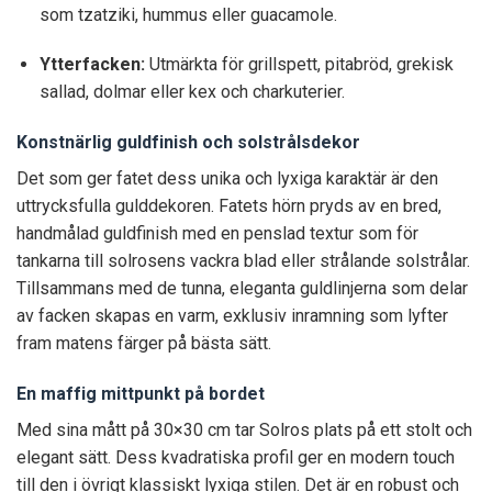
som tzatziki, hummus eller guacamole.
Ytterfacken:
Utmärkta för grillspett, pitabröd, grekisk
sallad, dolmar eller kex och charkuterier.
Konstnärlig guldfinish och solstrålsdekor
Det som ger fatet dess unika och lyxiga karaktär är den
uttrycksfulla gulddekoren. Fatets hörn pryds av en bred,
handmålad guldfinish med en penslad textur som för
tankarna till solrosens vackra blad eller strålande solstrålar.
Tillsammans med de tunna, eleganta guldlinjerna som delar
av facken skapas en varm, exklusiv inramning som lyfter
fram matens färger på bästa sätt.
En maffig mittpunkt på bordet
Med sina mått på 30×30 cm tar Solros plats på ett stolt och
elegant sätt. Dess kvadratiska profil ger en modern touch
till den i övrigt klassiskt lyxiga stilen. Det är en robust och