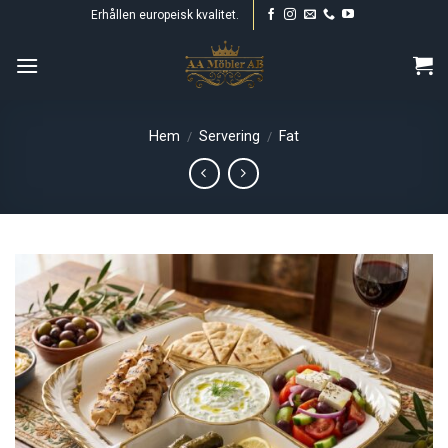
Skip
Erhållen europeisk kvalitet.
to
content
Hem
Servering
Fat
/
/