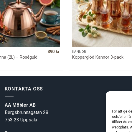
390
kr
QUICK VIEW
QUICK VIEW
KANNOR
nna (2L) – Roséguld
Kopparglöd Kannor 3-pack
KONTAKTA OSS
AA Möbler AB
För att ge d
Bergsbrunnagatan 28
och/eller få
753 23 Uppsala
tillåter du 
webbplats. A