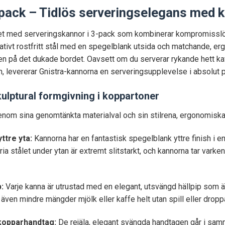
pack – Tidlös serveringselegans med k
etet med serveringskannor i 3-pack som kombinerar kompromissl
itativt rostfritt stål med en spegelblank utsida och matchande,
aljen på det dukade bordet. Oavsett om du serverar rykande hett kaf
gen, levererar Gnistra-kannorna en serveringsupplevelse i absolut
skulptural formgivning i koppartoner
enom sina genomtänkta materialval och sin stilrena, ergonomiska 
ttre yta:
Kannorna har en fantastisk spegelblank yttre finish i en
ria stålet under ytan är extremt slitstarkt, och kannorna tar varken 
:
Varje kanna är utrustad med en elegant, utsvängd hällpip som är
p även mindre mängder mjölk eller kaffe helt utan spill eller drop
kopparhandtag:
De rejäla, elegant svängda handtagen går i sam