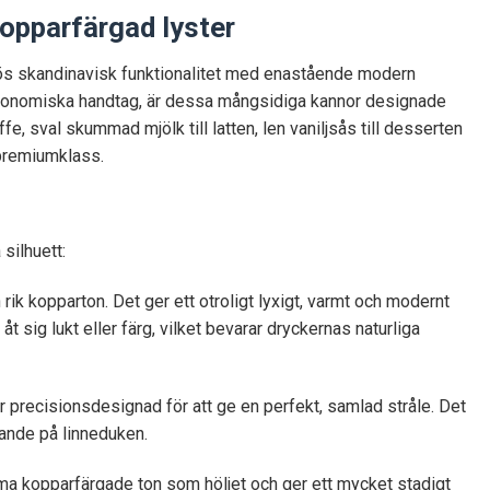
opparfärgad lyster
ös skandinavisk funktionalitet med enastående modern
 ergonomiska handtag, är dessa mångsidiga kannor designade
fe, sval skummad mjölk till latten, len vaniljsås till desserten
 premiumklass.
silhuett:
 rik kopparton. Det ger ett otroligt lyxigt, varmt och modernt
åt sig lukt eller färg, vilket bevarar dryckernas naturliga
 precisionsdesignad för att ge en perfekt, samlad stråle. Det
pande på linneduken.
ma kopparfärgade ton som höljet och ger ett mycket stadigt