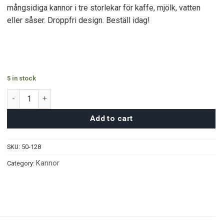
mångsidiga kannor i tre storlekar för kaffe, mjölk, vatten
eller såser. Droppfri design. Beställ idag!
5 in stock
Gnistra Kannor 3-pack quantity
Add to cart
SKU:
50-128
Kannor
Category: