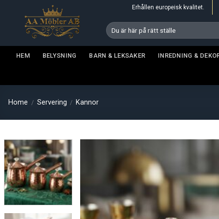
Skip
Erhållen europeisk kvalitet.
to
Search
content
for:
HEM
BELYSNING
BARN & LEKSAKER
INREDNING & DEKO
Home
Servering
Kannor
/
/