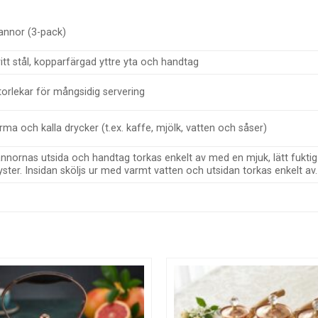
annor (3-pack)
ritt stål, kopparfärgad yttre yta och handtag
storlekar för mångsidig servering
ma och kalla drycker (t.ex. kaffe, mjölk, vatten och såser)
nnornas utsida och handtag torkas enkelt av med en mjuk, lätt fuktig
yster. Insidan sköljs ur med varmt vatten och utsidan torkas enkelt av.