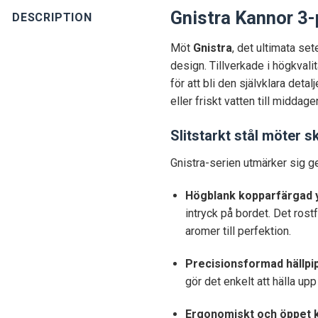
Gnistra Kannor 3-
DESCRIPTION
Möt
Gnistra
, det ultimata s
design. Tillverkade i högkval
för att bli den självklara det
eller friskt vatten till midda
Slitstarkt stål möter 
Gnistra-serien utmärker sig g
Högblank kopparfärgad y
intryck på bordet. Det rostf
aromer till perfektion.
Precisionsformad hällpip
gör det enkelt att hälla up
Ergonomiskt och öppet 