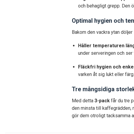
och behagligt grepp. Den ö
Optimal hygien och t
Bakom den vackra ytan döljer s
Håller temperaturen län
under serveringen och ser ti
Fläckfri hygien och enke
varken åt sig lukt eller färg
Tre mångsidiga storleka
Med detta
3-pack
får du tre 
den minsta till kaffegrädden,
gör dem otroligt tacksamma at