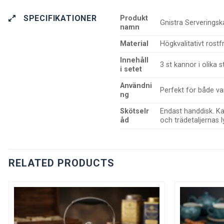
SPECIFIKATIONER
Produkt
Gnistra Serveringsk
namn
Material
Högkvalitativt rostf
Innehåll
3 st kannor i olika 
i setet
Användni
Perfekt för både var
ng
Skötselr
Endast handdisk. Ka
åd
och trädetaljernas l
RELATED PRODUCTS