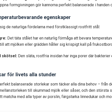
ppna formgivningen gör kannorna perfekt balanserade i handen och 
emperaturbevarande egenskaper
ig de naturliga fördelarna med förstklassigt rostfritt stål:
gre:
Det täta stålet har en naturlig förmåga att bevara temperaturen
ll att mjölken eller grädden håller sig krispigt kall på frukostbor
l skötsel:
Den släta, rostfria insidan har inga porer där bakterier
.
r för livets alla stunder
perfekt balanserade storlekar som täcker alla dina behov – från de
 mellanstorleken till skummad mjölk eller såser, och den största
t matcha med alla typer av porslin, färgstarka linnedukar och mo