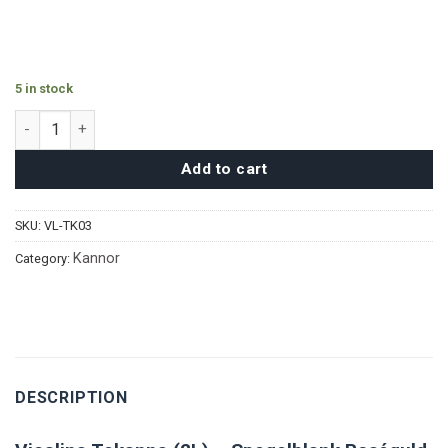
5 in stock
Vicalina Tekanna (2L) - Roséguld quantity
Add to cart
SKU:
VL-TK03
Kannor
Category:
DESCRIPTION