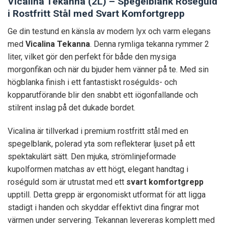
Vicalina Tekanna (2L) – Spegelblank Roséguld
i Rostfritt Stål med Svart Komfortgrepp
Ge din testund en känsla av modern lyx och varm elegans
med
Vicalina Tekanna
. Denna rymliga tekanna rymmer 2
liter, vilket gör den perfekt för både den mysiga
morgonfikan och när du bjuder hem vänner på te. Med sin
högblanka finish i ett fantastiskt roségulds- och
kopparutförande blir den snabbt ett iögonfallande och
stilrent inslag på det dukade bordet.
Vicalina är tillverkad i premium rostfritt stål med en
spegelblank, polerad yta som reflekterar ljuset på ett
spektakulärt sätt. Den mjuka, strömlinjeformade
kupolformen matchas av ett högt, elegant handtag i
roséguld som är utrustat med ett
svart komfortgrepp
upptill. Detta grepp är ergonomiskt utformat för att ligga
stadigt i handen och skyddar effektivt dina fingrar mot
värmen under servering. Tekannan levereras komplett med