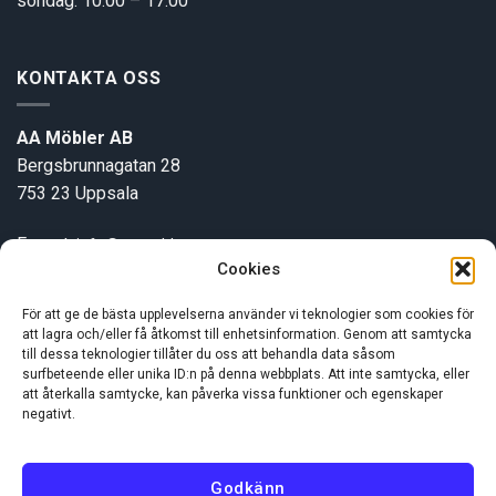
söndag: 10.00 – 17.00
KONTAKTA OSS
AA Möbler AB
Bergsbrunnagatan 28
753 23 Uppsala
E-post:
info@aamobler.se
Cookies
Tel: 018-18 18 51
För att ge de bästa upplevelserna använder vi teknologier som cookies för
att lagra och/eller få åtkomst till enhetsinformation. Genom att samtycka
INFORMATION
till dessa teknologier tillåter du oss att behandla data såsom
surfbeteende eller unika ID:n på denna webbplats. Att inte samtycka, eller
att återkalla samtycke, kan påverka vissa funktioner och egenskaper
Om oss
negativt.
Kundservice
Godkänn