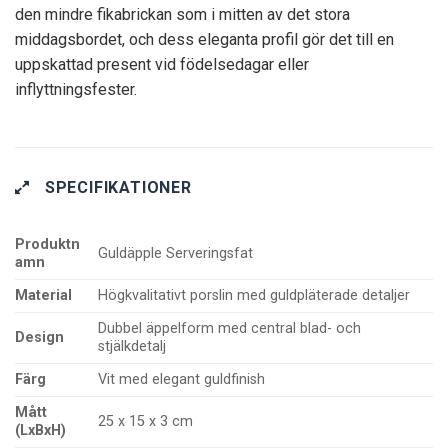
den mindre fikabrickan som i mitten av det stora
middagsbordet, och dess eleganta profil gör det till en
uppskattad present vid födelsedagar eller
inflyttningsfester.
SPECIFIKATIONER
Produktn
Guldäpple Serveringsfat
amn
Material
Högkvalitativt porslin med guldpläterade detaljer
Dubbel äppelform med central blad- och
Design
stjälkdetalj
Färg
Vit med elegant guldfinish
Mått
25 x 15 x 3 cm
(LxBxH)