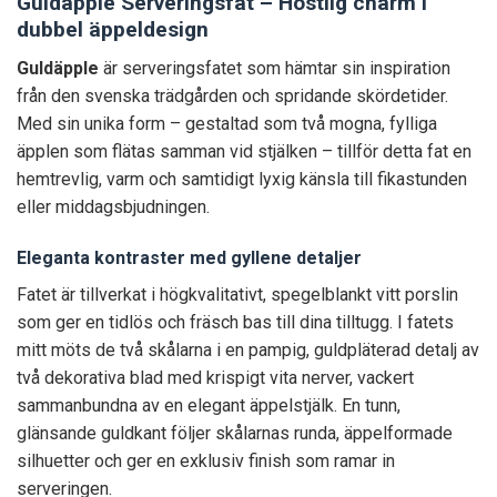
Guldäpple Serveringsfat – Höstlig charm i
dubbel äppeldesign
Guldäpple
är serveringsfatet som hämtar sin inspiration
från den svenska trädgården och spridande skördetider.
Med sin unika form – gestaltad som två mogna, fylliga
äpplen som flätas samman vid stjälken – tillför detta fat en
hemtrevlig, varm och samtidigt lyxig känsla till fikastunden
eller middagsbjudningen.
Eleganta kontraster med gyllene detaljer
Fatet är tillverkat i högkvalitativt, spegelblankt vitt porslin
som ger en tidlös och fräsch bas till dina tilltugg. I fatets
mitt möts de två skålarna i en pampig, guldpläterad detalj av
två dekorativa blad med krispigt vita nerver, vackert
sammanbundna av en elegant äppelstjälk. En tunn,
glänsande guldkant följer skålarnas runda, äppelformade
silhuetter och ger en exklusiv finish som ramar in
serveringen.