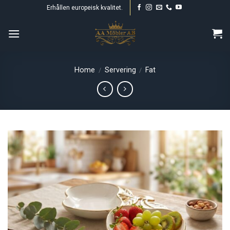
Skip
Erhållen europeisk kvalitet.
to
content
Home
Servering
Fat
/
/