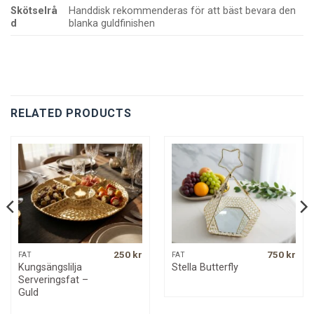
Skötselrå
Handdisk rekommenderas för att bäst bevara den
d
blanka guldfinishen
RELATED PRODUCTS
250
kr
750
kr
FAT
FAT
Kungsängslilja
Stella Butterfly
Serveringsfat –
Guld