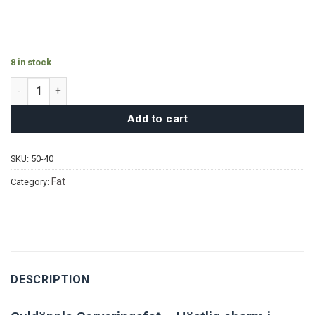
8 in stock
Guldäpple Serveringsfat quantity
Add to cart
SKU:
50-40
Fat
Category:
DESCRIPTION