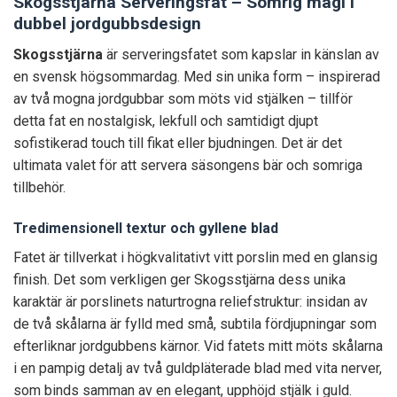
Skogsstjärna Serveringsfat – Somrig magi i
dubbel jordgubbsdesign
Skogsstjärna
är serveringsfatet som kapslar in känslan av
en svensk högsommardag. Med sin unika form – inspirerad
av två mogna jordgubbar som möts vid stjälken – tillför
detta fat en nostalgisk, lekfull och samtidigt djupt
sofistikerad touch till fikat eller bjudningen. Det är det
ultimata valet för att servera säsongens bär och somriga
tillbehör.
Tredimensionell textur och gyllene blad
Fatet är tillverkat i högkvalitativt vitt porslin med en glansig
finish. Det som verkligen ger Skogsstjärna dess unika
karaktär är porslinets naturtrogna reliefstruktur: insidan av
de två skålarna är fylld med små, subtila fördjupningar som
efterliknar jordgubbens kärnor. Vid fatets mitt möts skålarna
i en pampig detalj av två guldpläterade blad med vita nerver,
som binds samman av en elegant, upphöjd stjälk i guld.