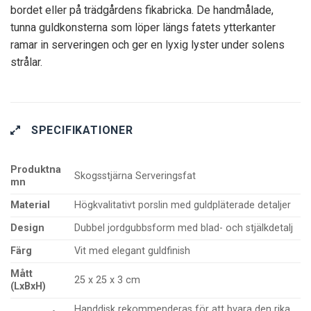
bordet eller på trädgårdens fikabricka. De handmålade,
tunna guldkonsterna som löper längs fatets ytterkanter
ramar in serveringen och ger en lyxig lyster under solens
strålar.
SPECIFIKATIONER
Produktna
Skogsstjärna Serveringsfat
mn
Material
Högkvalitativt porslin med guldpläterade detaljer
Design
Dubbel jordgubbsform med blad- och stjälkdetalj
Färg
Vit med elegant guldfinish
Mått
25 x 25 x 3 cm
(LxBxH)
Handdisk rekommenderas för att bvara den rika