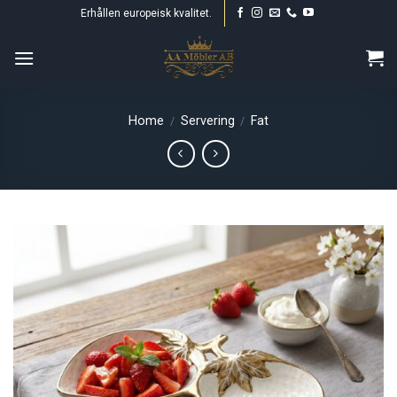
Skip
Erhållen europeisk kvalitet.
to
content
Home
Servering
Fat
/
/