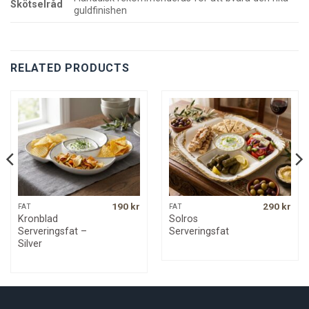
Skötselråd
guldfinishen
RELATED PRODUCTS
190
kr
290
kr
FAT
FAT
Kronblad
Solros
Serveringsfat –
Serveringsfat
Silver