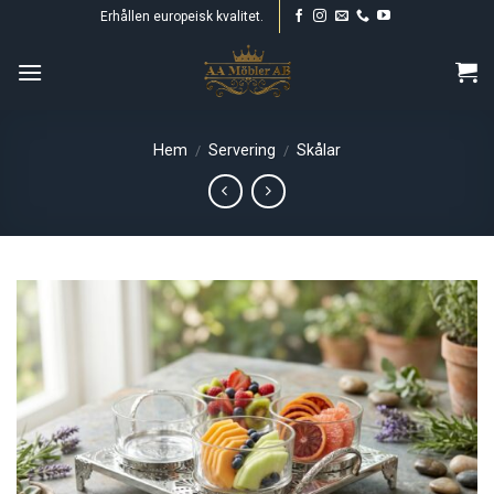
Skip
Erhållen europeisk kvalitet.
to
content
Hem
Servering
Skålar
/
/