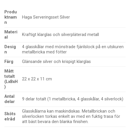
Produ
ktnam
Haga Serveringsset Silver
n
Materi
Kraftigt klarglas och silverpläterad metall
al
Desig
4 glasskålar med mönstrade fjärilslock på en utskuren
n
metallbricka med fötter
Färg
Glänsande silver och krispigt klarglas
Mått
totalt
22 x 22 x 11 cm
(LxBxH
)
Antal
9 delar totalt (1 metallbricka, 4 glasskålar, 4 silverlock)
delar
Glasskålarna kan maskindiskas. Metallbrickan och
Sköts
silverlocken torkas enkelt av med en fuktig trasa för
elråd
att bäst bevara den blanka finishen.