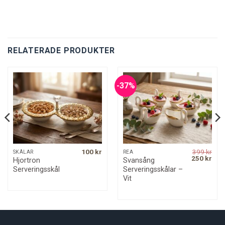
RELATERADE PRODUKTER
-37%
100
kr
399
kr
SKÅLAR
REA
Original
Curr
250
kr
Hjortron
Svansång
price
pric
Serveringsskål
Serveringsskålar –
was:
is:
399 kr.
250 
Vit