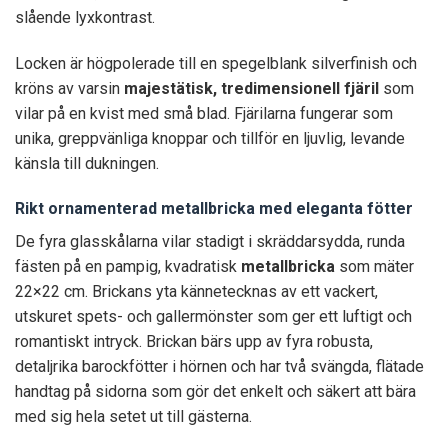
slående lyxkontrast.
Locken är högpolerade till en spegelblank silverfinish och
kröns av varsin
majestätisk, tredimensionell fjäril
som
vilar på en kvist med små blad. Fjärilarna fungerar som
unika, greppvänliga knoppar och tillför en ljuvlig, levande
känsla till dukningen.
Rikt ornamenterad metallbricka med eleganta fötter
De fyra glasskålarna vilar stadigt i skräddarsydda, runda
fästen på en pampig, kvadratisk
metallbricka
som mäter
22×22 cm. Brickans yta kännetecknas av ett vackert,
utskuret spets- och gallermönster som ger ett luftigt och
romantiskt intryck. Brickan bärs upp av fyra robusta,
detaljrika barockfötter i hörnen och har två svängda, flätade
handtag på sidorna som gör det enkelt och säkert att bära
med sig hela setet ut till gästerna.