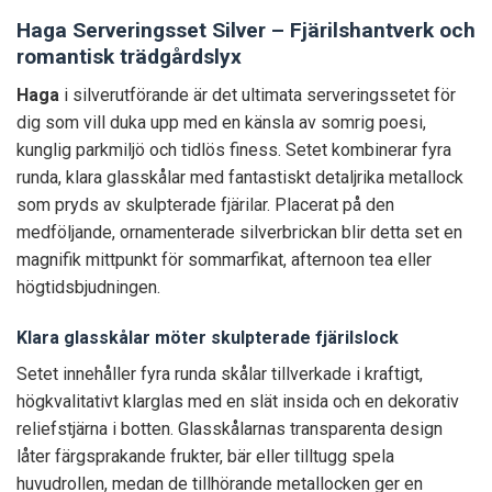
Haga Serveringsset Silver – Fjärilshantverk och
romantisk trädgårdslyx
Haga
i silverutförande är det ultimata serveringssetet för
dig som vill duka upp med en känsla av somrig poesi,
kunglig parkmiljö och tidlös finess. Setet kombinerar fyra
runda, klara glasskålar med fantastiskt detaljrika metallock
som pryds av skulpterade fjärilar. Placerat på den
medföljande, ornamenterade silverbrickan blir detta set en
magnifik mittpunkt för sommarfikat, afternoon tea eller
högtidsbjudningen.
Klara glasskålar möter skulpterade fjärilslock
Setet innehåller fyra runda skålar tillverkade i kraftigt,
högkvalitativt klarglas med en slät insida och en dekorativ
reliefstjärna i botten. Glasskålarnas transparenta design
låter färgsprakande frukter, bär eller tilltugg spela
huvudrollen, medan de tillhörande metallocken ger en