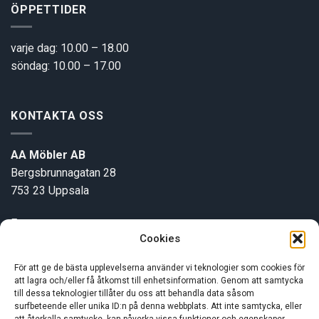
ÖPPETTIDER
varje dag: 10.00 – 18.00
söndag: 10.00 – 17.00
KONTAKTA OSS
AA Möbler AB
Bergsbrunnagatan 28
753 23 Uppsala
E-post:
info@aamobler.se
Cookies
Tel: 018-18 18 51
För att ge de bästa upplevelserna använder vi teknologier som cookies för
att lagra och/eller få åtkomst till enhetsinformation. Genom att samtycka
INFORMATION
till dessa teknologier tillåter du oss att behandla data såsom
surfbeteende eller unika ID:n på denna webbplats. Att inte samtycka, eller
att återkalla samtycke, kan påverka vissa funktioner och egenskaper