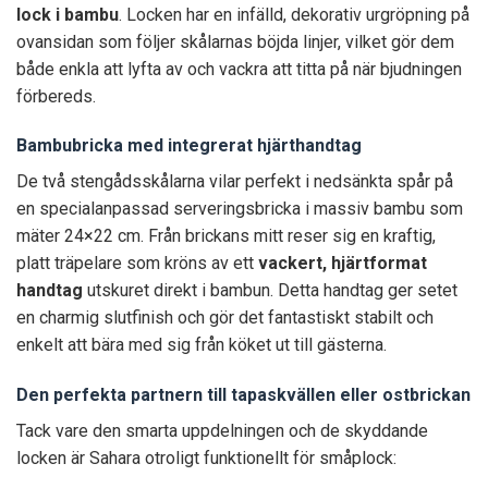
lock i bambu
. Locken har en infälld, dekorativ urgröpning på
ovansidan som följer skålarnas böjda linjer, vilket gör dem
både enkla att lyfta av och vackra att titta på när bjudningen
förbereds.
Bambubricka med integrerat hjärthandtag
De två stengådsskålarna vilar perfekt i nedsänkta spår på
en specialanpassad serveringsbricka i massiv bambu som
mäter 24×22 cm. Från brickans mitt reser sig en kraftig,
platt träpelare som kröns av ett
vackert, hjärtformat
handtag
utskuret direkt i bambun. Detta handtag ger setet
en charmig slutfinish och gör det fantastiskt stabilt och
enkelt att bära med sig från köket ut till gästerna.
Den perfekta partnern till tapaskvällen eller ostbrickan
Tack vare den smarta uppdelningen och de skyddande
locken är Sahara otroligt funktionellt för småplock: