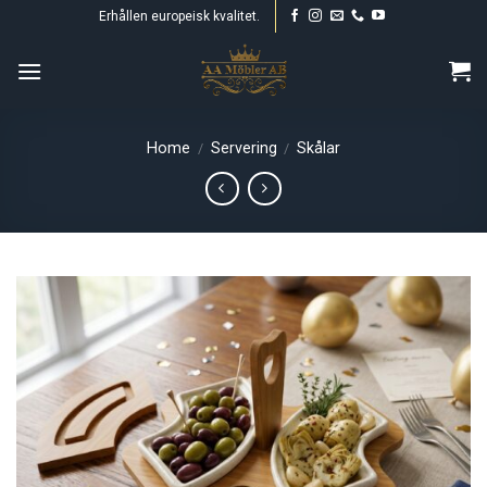
Skip
Erhållen europeisk kvalitet.
to
content
Home
Servering
Skålar
/
/