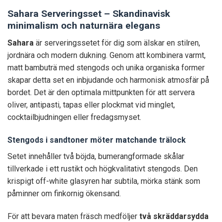
Sahara Serveringsset – Skandinavisk
minimalism och naturnära elegans
Sahara
är serveringssetet för dig som älskar en stilren,
jordnära och modern dukning. Genom att kombinera varmt,
matt bambuträ med stengods och unika organiska former
skapar detta set en inbjudande och harmonisk atmosfär på
bordet. Det är den optimala mittpunkten för att servera
oliver, antipasti, tapas eller plockmat vid minglet,
cocktailbjudningen eller fredagsmyset.
Stengods i sandtoner möter matchande trälock
Setet innehåller två böjda, bumerangformade skålar
tillverkade i ett rustikt och högkvalitativt stengods. Den
krispigt off-white glasyren har subtila, mörka stänk som
påminner om finkornig ökensand.
För att bevara maten fräsch medföljer
två skräddarsydda