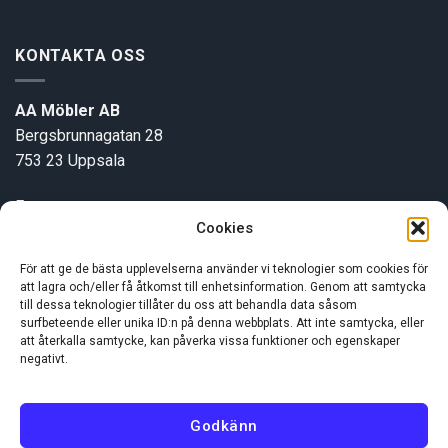
KONTAKTA OSS
AA Möbler AB
Bergsbrunnagatan 28
753 23 Uppsala
E-post:
info@aamobler.se
Cookies
Tel: 018-18 18 51
För att ge de bästa upplevelserna använder vi teknologier som cookies för
att lagra och/eller få åtkomst till enhetsinformation. Genom att samtycka
INFORMATION
till dessa teknologier tillåter du oss att behandla data såsom
surfbeteende eller unika ID:n på denna webbplats. Att inte samtycka, eller
att återkalla samtycke, kan påverka vissa funktioner och egenskaper
negativt.
Om oss
Kundservice
Godkänn