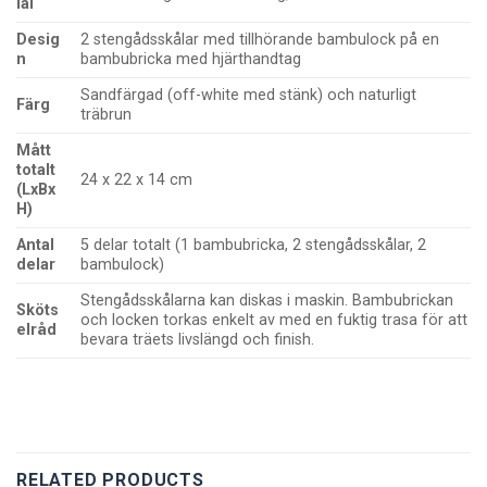
ial
Desig
2 stengådsskålar med tillhörande bambulock på en
n
bambubricka med hjärthandtag
Sandfärgad (off-white med stänk) och naturligt
Färg
träbrun
Mått
totalt
24 x 22 x 14 cm
(LxBx
H)
Antal
5 delar totalt (1 bambubricka, 2 stengådsskålar, 2
delar
bambulock)
Stengådsskålarna kan diskas i maskin. Bambubrickan
Sköts
och locken torkas enkelt av med en fuktig trasa för att
elråd
bevara träets livslängd och finish.
RELATED PRODUCTS