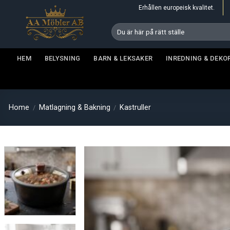
Skip
Erhållen europeisk kvalitet.
to
Search
content
for:
HEM
BELYSNING
BARN & LEKSAKER
INREDNING & DEKO
Home
Matlagning & Bakning
Kastruller
/
/