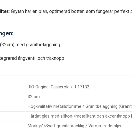
itet:
Grytan har en plan, optimerad botten som fungerar perfekt på 
ingen:
e (32cm) med granitbeläggning
tegrerad ångventil och träknopp
JIO Original Casserole / J-17132
32 cm
Högkvalitativ metallstomme / Granitbeläggning (Granit
Härdat glas med silikon-/metallkant och akcentknopp i 
Mörkgrå/Svart granitspräcklig / Varma trädetaljer