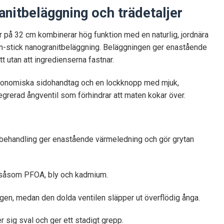
nitbeläggning och trädetaljer
på 32 cm kombinerar hög funktion med en naturlig, jordnära
 non-stick nanogranitbeläggning. Beläggningen ger enastående
t utan att ingredienserna fastnar.
ergonomiska sidohandtag och en lockknopp med mjuk,
grerad ångventil som förhindrar att maten kokar över.
-ytbehandling ger enastående värmeledning och gör grytan
r såsom PFOA, bly och kadmium.
ngen, medan den dolda ventilen släpper ut överflödig ånga.
 sig sval och ger ett stadigt grepp.