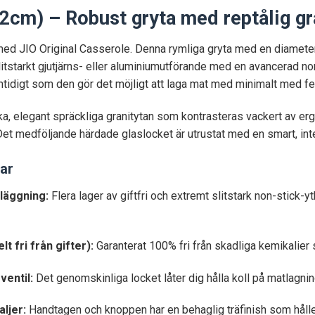
2cm) – Robust gryta med reptålig gra
d JIO Original Casserole. Denna rymliga gryta med en diameter 
i slitstarkt gjutjärns- eller aluminiumutförande med en avancerad
mtidigt som den gör det möjligt att laga mat med minimalt med fet
a, elegant spräckliga granitytan som kontrasteras vackert av 
et medföljande härdade glaslocket är utrustat med en smart, inte
ar
läggning:
Flera lager av giftfri och extremt slitstark non-stick
 fri från gifter):
Garanterat 100% fri från skadliga kemikalie
ventil:
Det genomskinliga locket låter dig hålla koll på matlagni
ljer:
Handtagen och knoppen har en behaglig träfinish som håller