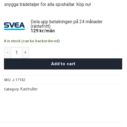
snygga trädetaljer för alla spishällar. Köp nu!
Dela upp betalningen på 24 månader
(räntefritt)
129
kr/mån
8 in stock (can be backordered)
JIO Kastrull (32cm) quantity
Add to cart
SKU:
J-17132
Kastruller
Category: