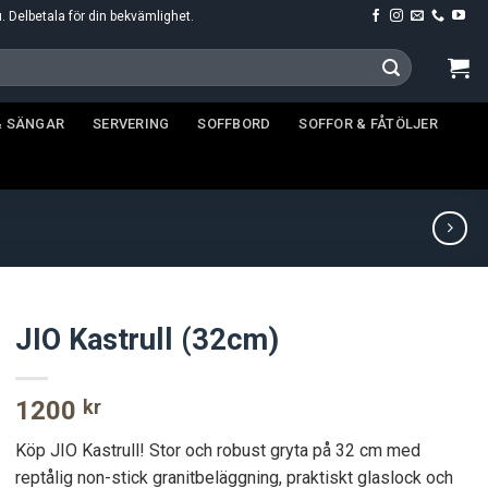
u. Delbetala för din bekvämlighet.
& SÄNGAR
SERVERING
SOFFBORD
SOFFOR & FÅTÖLJER
JIO Kastrull (32cm)
1200
kr
Köp JIO Kastrull! Stor och robust gryta på 32 cm med
reptålig non-stick granitbeläggning, praktiskt glaslock och