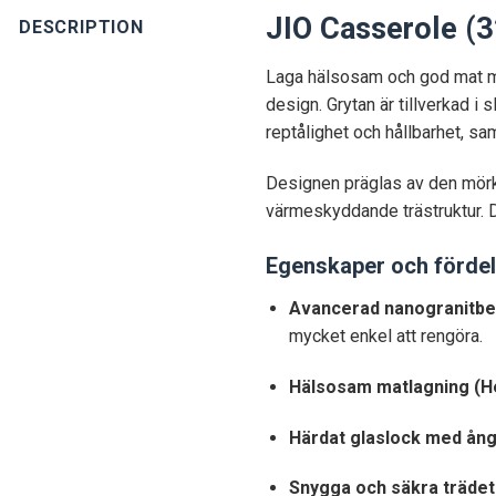
JIO Casserole (3
DESCRIPTION
Laga hälsosam och god mat me
design. Grytan är tillverkad 
reptålighet och hållbarhet, sa
Designen präglas av den mörk
värmeskyddande trästruktur. D
Egenskaper och fördel
Avancerad nanogranitbe
mycket enkel att rengöra.
Hälsosam matlagning (Helt
Härdat glaslock med ång
Snygga och säkra trädeta