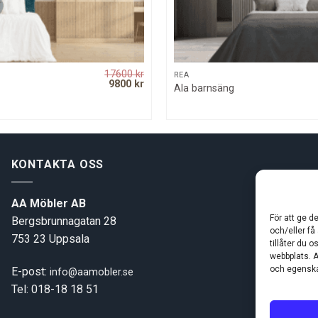
17600
kr
QUICK VIEW
QUICK VIEW
REA
Original
Current
9800
kr
Ala barnsäng
price
price
was:
is:
17600 kr.
9800 kr.
KONTAKTA OSS
AA Möbler AB
För att ge d
Bergsbrunnagatan 28
och/eller få
753 23 Uppsala
tillåter du 
webbplats. A
och egenska
E-post:
info@aamobler.se
Tel: 018-18 18 51