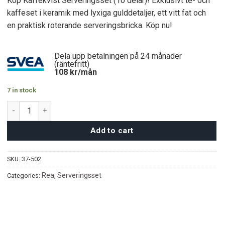
Köp Kaffekvist Serveringsset (10 delar)! Exklusivt te- och
was:
is:
kaffeset i keramik med lyxiga gulddetaljer, ett vitt fat och
950 kr.
690 kr.
en praktisk roterande serveringsbricka. Köp nu!
Dela upp betalningen på 24 månader
(räntefritt)
108
kr/mån
7 in stock
Kaffekvist Serveringsset (10 delar) quantity
Add to cart
SKU:
37-502
Rea
Serveringsset
Categories:
,