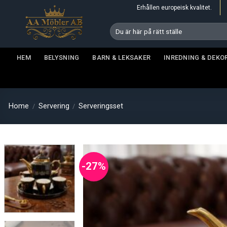
Skip
Erhållen europeisk kvalitet.
to
Search
content
for:
HEM
BELYSNING
BARN & LEKSAKER
INREDNING & DEKO
Home
Servering
Serveringsset
/
/
-27%