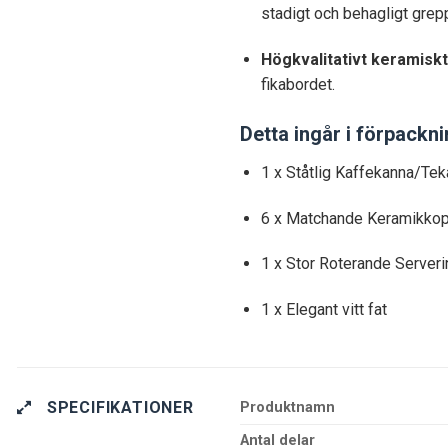
stadigt och behagligt grep
Högkvalitativt keramiskt
fikabordet.
Detta ingår i förpackn
1 x Ståtlig Kaffekanna/Te
6 x Matchande Keramikko
1 x Stor Roterande Serveri
1 x Elegant vitt fat
SPECIFIKATIONER
Produktnamn
Antal delar