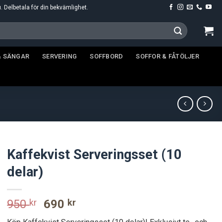
u. Delbetala för din bekvämlighet.
& SÄNGAR
SERVERING
SOFFBORD
SOFFOR & FÅTÖLJER
Kaffekvist Serveringsset (10
delar)
Original
Current
950
kr
690
kr
price
price