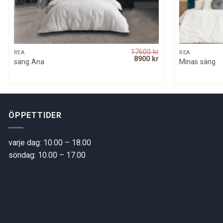
17600
kr
QUICK VIEW
REA
REA
rrent
Original
Current
8900
kr
säng Ana
Minas säng
ice
price
price
was:
is:
900 kr.
17600 kr.
8900 kr.
ÖPPETTIDER
varje dag: 10.00 – 18.00
söndag: 10.00 – 17.00