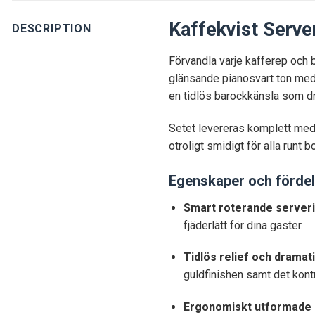
Kaffekvist Serve
DESCRIPTION
Förvandla varje kafferep och b
glänsande pianosvart ton med 
en tidlös barockkänsla som drar
Setet levereras komplett med 
otroligt smidigt för alla runt
Egenskaper och fördel
Smart roterande serveri
fjäderlätt för dina gäster.
Tidlös relief och dramat
guldfinishen samt det kont
Ergonomiskt utformade d