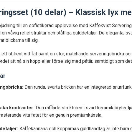
ringsset (10 delar) – Klassisk lyx m
judning till en sofistikerad upplevelse med Kaffekvist Servering
en våvig reliefstruktur och ståtliga gulddetaljer. De eleganta,
 blickarna till sig.
ett stilrent vitt fat samt en stor, matchande serveringsbricka so
 bordet att nå sin kopp eller förse sig med påtår, samtidigt som 
ar
ngsbricka:
Den runda, svarta brickan har en integrerad snurrfun
iska kontraster:
Den räfflade strukturen i svart keramik bryter 
rasterande vita fatet för en genuin premiumkänsla.
etaljer:
Kaffekannans och kopparnas guldhandtag är inte bara en 