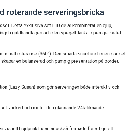
ed roterande serveringsbricka
sset. Detta exklusiva set i 10 delar kombinerar en djup,
 svängda guldhandtagen och den spegelblanka pipen ger setet
m är helt roterande (360°). Den smarta snurrfunktionen gör det
det skapar en balanserad och pampig presentation på bordet.
ktion (Lazy Susan) som gör serveringen både interaktiv och
ljuset vackert och möter den glänsande 24k-liknande
visuell höjdpunkt, utan är också formade för att ge ett