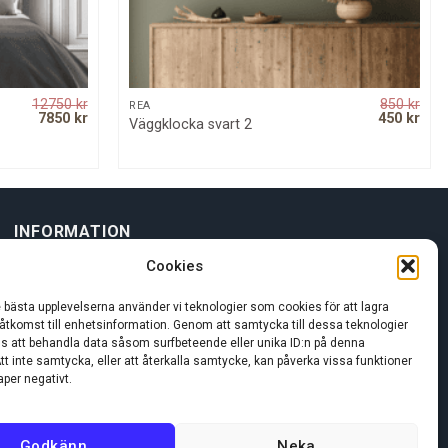
12750
kr
850
kr
QUICK VIEW
REA
Original
Current
Original
Curr
7850
kr
450
kr
Väggklocka svart 2
price
price
price
pric
was:
is:
was:
is:
12750 kr.
7850 kr.
850 kr.
450 
INFORMATION
Cookies
Om oss
e bästa upplevelserna använder vi teknologier som cookies för att lagra
 åtkomst till enhetsinformation. Genom att samtycka till dessa teknologier
Kundservice
oss att behandla data såsom surfbeteende eller unika ID:n på denna
tt inte samtycka, eller att återkalla samtycke, kan påverka vissa funktioner
per negativt.
Godkänn
Neka