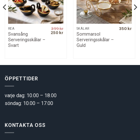
399
kr
350
kr
REA
SKÅLAR
Original
Current
250
kr
Svansång
Sommarsol
price
price
Serveringsskålar –
Serveringsskålar –
was:
is:
399 kr.
250 kr.
Svart
Guld
ÖPPETTIDER
varje dag: 10.00 – 18.00
söndag: 10.00 – 17.00
KONTAKTA OSS