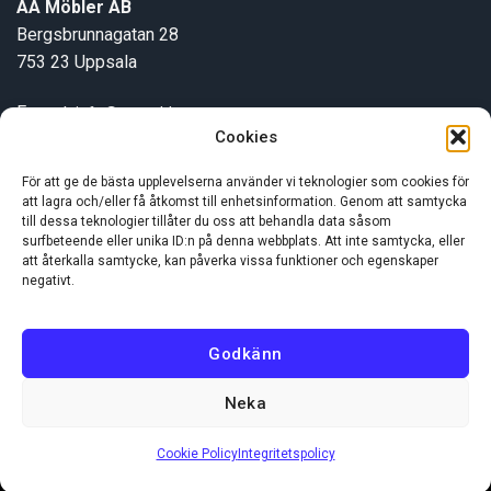
AA Möbler AB
Bergsbrunnagatan 28
753 23 Uppsala
E-post:
info@aamobler.se
Cookies
Tel: 018-18 18 51
För att ge de bästa upplevelserna använder vi teknologier som cookies för
att lagra och/eller få åtkomst till enhetsinformation. Genom att samtycka
INFORMATION
till dessa teknologier tillåter du oss att behandla data såsom
surfbeteende eller unika ID:n på denna webbplats. Att inte samtycka, eller
att återkalla samtycke, kan påverka vissa funktioner och egenskaper
Om oss
negativt.
Kundservice
Godkänn
Neka
Visa
MasterCard
Swish
(SE)
Cookie Policy
Integritetspolicy
Copyright 2026 ©
AA Möbler AB