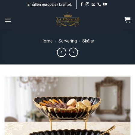
Skip
Erhållen europeisk kvalitet.
to
content
Home
Servering
Skålar
/
/