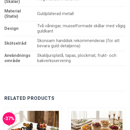
(Skålar)
Material
Guldpläterad metall
(Stativ)
Två våningar, musselformade skålar med vågig
Design
guldkant
Skonsam handdisk rekommenderas (för att
Skötselråd
bevara guld-detaljerna)
Användnings
Skaldjursplatå, tapas, plockmat, frukt- och
område
bakverksservering
RELATED PRODUCTS
-37%