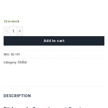
10 in stock
Pärlmussla Serveringsset - Svart quantity
Add to cart
SKU:
50-191
Skålar
Category:
DESCRIPTION