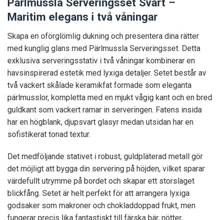
Pärlmussla Serveringsset Svart –
Maritim elegans i två våningar
Skapa en oförglömlig dukning och presentera dina rätter
med kunglig glans med Pärlmussla Serveringsset. Detta
exklusiva serveringsstativ i två våningar kombinerar en
havsinspirerad estetik med lyxiga detaljer. Setet består av
två vackert skålade keramikfat formade som eleganta
pärlmusslor, kompletta med en mjukt vågig kant och en bred
guldkant som vackert ramar in serveringen. Fatens insida
har en högblank, djupsvart glasyr medan utsidan har en
sofistikerat tonad textur.
Det medföljande stativet i robust, guldpläterad metall gör
det möjligt att bygga din servering på höjden, vilket sparar
värdefullt utrymme på bordet och skapar ett storslaget
blickfång. Setet är helt perfekt för att arrangera lyxiga
godsaker som makroner och chokladdoppad frukt, men
fungerar precis lika fantastiskt till färska bär, nötter,