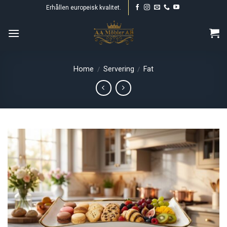
Skip
Erhållen europeisk kvalitet.
to
content
Home
Servering
Fat
/
/