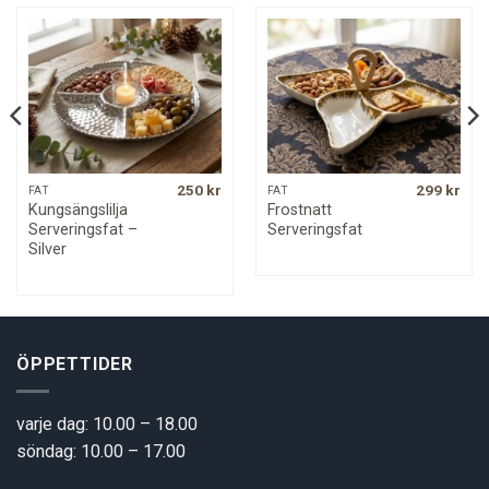
250
kr
299
kr
FAT
FAT
Kungsängslilja
Frostnatt
Serveringsfat –
Serveringsfat
Silver
ÖPPETTIDER
varje dag: 10.00 – 18.00
söndag: 10.00 – 17.00