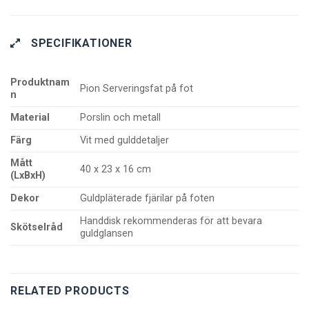
SPECIFIKATIONER
Produktnam
Pion Serveringsfat på fot
n
Material
Porslin och metall
Färg
Vit med gulddetaljer
Mått
40 x 23 x 16 cm
(LxBxH)
Dekor
Guldpläterade fjärilar på foten
Handdisk rekommenderas för att bevara
Skötselråd
guldglansen
RELATED PRODUCTS