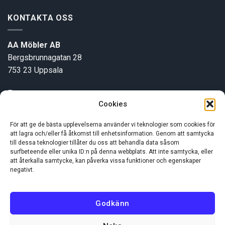
KONTAKTA OSS
AA Möbler AB
Bergsbrunnagatan 28
753 23 Uppsala
E-post:
info@aamobler.se
Cookies
Tel: 018-18 18 51
För att ge de bästa upplevelserna använder vi teknologier som cookies för
att lagra och/eller få åtkomst till enhetsinformation. Genom att samtycka
INFORMATION
till dessa teknologier tillåter du oss att behandla data såsom
surfbeteende eller unika ID:n på denna webbplats. Att inte samtycka, eller
att återkalla samtycke, kan påverka vissa funktioner och egenskaper
negativt.
Om oss
Kundservice
Godkänn