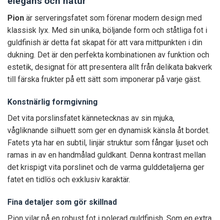
elegans och natur
Pion
är serveringsfatet som förenar modern design med
klassisk lyx. Med sin unika, böljande form och ståtliga fot i
guldfinish är detta fat skapat för att vara mittpunkten i din
dukning. Det är den perfekta kombinationen av funktion och
estetik, designat för att presentera allt från delikata bakverk
till färska frukter på ett sätt som imponerar på varje gäst.
Konstnärlig formgivning
Det vita porslinsfatet kännetecknas av sin mjuka,
vågliknande silhuett som ger en dynamisk känsla åt bordet.
Fatets yta har en subtil, linjär struktur som fångar ljuset och
ramas in av en handmålad guldkant. Denna kontrast mellan
det krispigt vita porslinet och de varma gulddetaljerna ger
fatet en tidlös och exklusiv karaktär.
Fina detaljer som gör skillnad
Pion vilar på en robust fot i polerad guldfinish. Som en extra