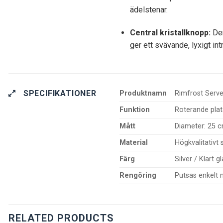
ädelstenar.
Central kristallknopp:
Den
ger ett svävande, lyxigt int
SPECIFIKATIONER
Produktnamn
Rimfrost Serve
Funktion
Roterande plat
Mått
Diameter: 25 c
Material
Högkvalitativt 
Färg
Silver / Klart g
Rengöring
Putsas enkelt m
RELATED PRODUCTS