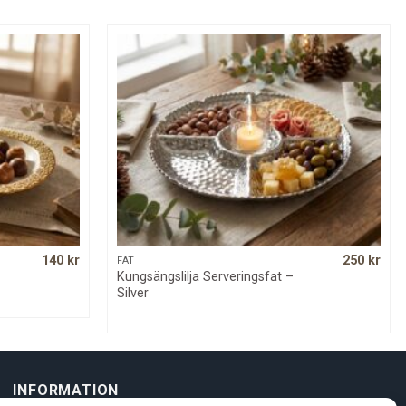
140
kr
250
kr
QUICK VIEW
FAT
Kungsängslilja Serveringsfat –
Silver
INFORMATION