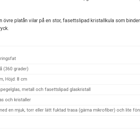
 övre platån vilar på en stor, fasettslipad kristallkula som b
ryck.
ringsfat
å (360 grader)
m, Höjd: 8 cm
spegelglas, metall och fasettslipad glaskristall
las och kristaller
ed en mjuk, torr eller lätt fuktad trasa (gärna mikrofiber) och lite f