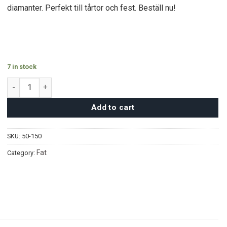
diamanter. Perfekt till tårtor och fest. Beställ nu!
7 in stock
Rimfrost Serveringsfat - 25cm quantity
Add to cart
SKU:
50-150
Fat
Category: