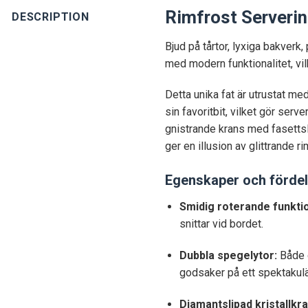
Rimfrost Serverin
DESCRIPTION
Bjud på tårtor, lyxiga bakverk
med modern funktionalitet, vilk
Detta unika fat är utrustat me
sin favoritbit, vilket gör se
gnistrande krans med fasettsl
ger en illusion av glittrande ri
Egenskaper och fördel
Smidig roterande funkti
snittar vid bordet.
Dubbla spegelytor:
Både d
godsaker på ett spektakulär
Diamantslipad kristallkra