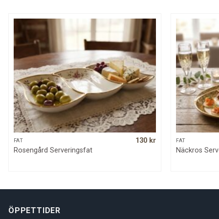
130
kr
QUICK VIEW
FAT
FAT
Rosengård Serveringsfat
Näckros Serv
ÖPPETTIDER