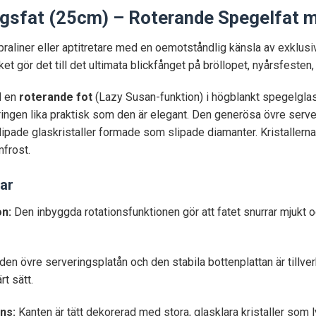
gsfat (25cm) – Roterande Spegelfat m
, praliner eller aptitretare med en oemotståndlig känsla av exklusi
et gör det till det ultimata blickfånget på bröllopet, nyårsfesten,
d en
roterande fot
(Lazy Susan-funktion) i högblankt spegelglas. 
rveringen lika praktisk som den är elegant. Den generösa övre ser
ipade glaskristaller formade som slipade diamanter. Kristallerna 
mfrost.
ar
on:
Den inbyggda rotationsfunktionen gör att fatet snurrar mjukt och 
en övre serveringsplatån och den stabila bottenplattan är tillve
t sätt.
ns:
Kanten är tätt dekorerad med stora, glasklara kristaller som