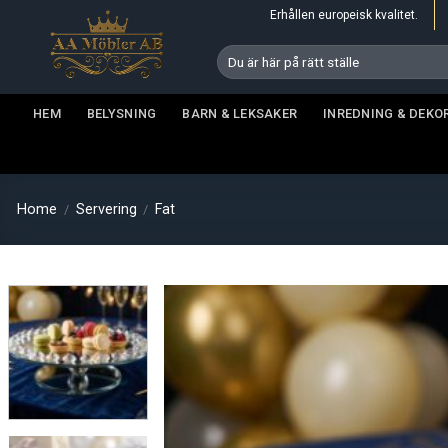
Skip
Erhållen europeisk kvalitet.
to
Search
content
for:
HEM
BELYSNING
BARN & LEKSAKER
INREDNING & DEKO
Home
Servering
Fat
/
/