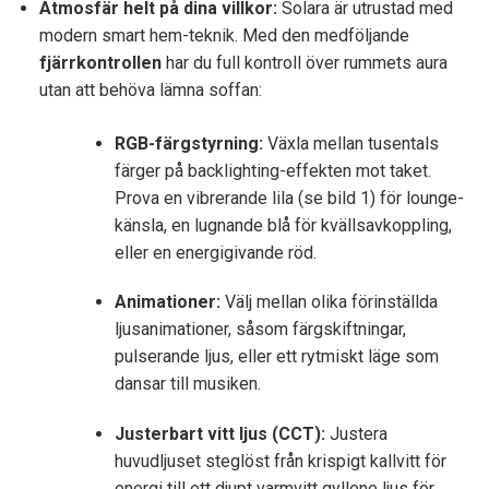
Atmosfär helt på dina villkor:
Solara är utrustad med
modern smart hem-teknik. Med den medföljande
fjärrkontrollen
har du full kontroll över rummets aura
utan att behöva lämna soffan:
RGB-färgstyrning:
Växla mellan tusentals
färger på backlighting-effekten mot taket.
Prova en vibrerande lila (se bild 1) för lounge-
känsla, en lugnande blå för kvällsavkoppling,
eller en energigivande röd.
Animationer:
Välj mellan olika förinställda
ljusanimationer, såsom färgskiftningar,
pulserande ljus, eller ett rytmiskt läge som
dansar till musiken.
Justerbart vitt ljus (CCT):
Justera
huvudljuset steglöst från krispigt kallvitt för
energi till ett djupt varmvitt gyllene ljus för