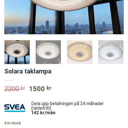
Solara taklampa
Original
Current
2200
kr
1500
kr
price
price
was:
is:
Dela upp betalningen på 24 månader
2200 kr.
1500 kr.
(räntefritt)
142
kr/mån
4 in stock