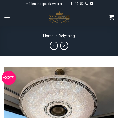
Skip
Erhållen europeisk kvalitet.
to
content
Home
Belysning
/
-32%