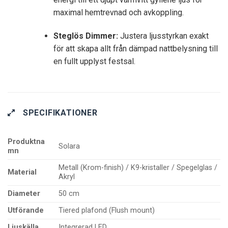
maximal hemtrevnad och avkoppling.
Steglös Dimmer:
Justera ljusstyrkan exakt
för att skapa allt från dämpad nattbelysning till
en fullt upplyst festsal.
SPECIFIKATIONER
Produktna
Solara
mn
Metall (Krom-finish) / K9-kristaller / Spegelglas /
Material
Akryl
Diameter
50 cm
Utförande
Tiered plafond (Flush mount)
Ljuskälla
Integrerad LED