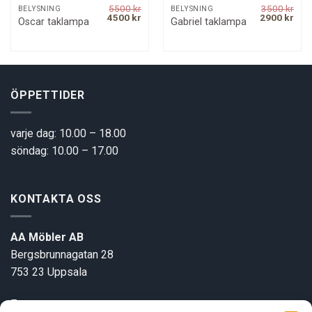
5500
kr
3500
kr
BELYSNING
BELYSNING
rrent
Original
Current
Original
Curr
4500
kr
2900
kr
Oscar taklampa
Gabriel taklampa
ice
price
price
price
pric
was:
is:
was:
is:
00 kr.
5500 kr.
4500 kr.
3500 kr.
2900
ÖPPETTIDER
varje dag: 10.00 – 18.00
söndag: 10.00 – 17.00
KONTAKTA OSS
AA Möbler AB
Bergsbrunnagatan 28
753 23 Uppsala
E-post:
info@aamobler.se