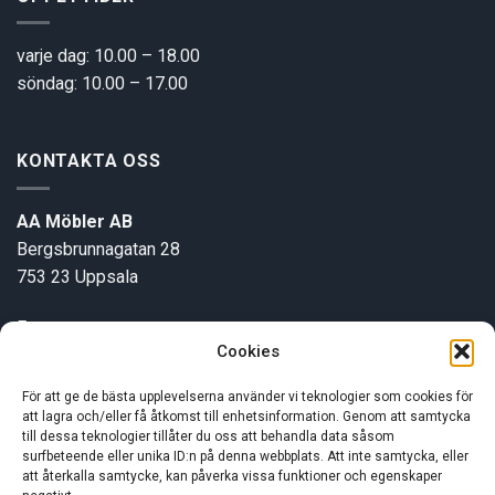
varje dag: 10.00 – 18.00
söndag: 10.00 – 17.00
KONTAKTA OSS
AA Möbler AB
Bergsbrunnagatan 28
753 23 Uppsala
E-post:
info@aamobler.se
Cookies
Tel: 018-18 18 51
För att ge de bästa upplevelserna använder vi teknologier som cookies för
att lagra och/eller få åtkomst till enhetsinformation. Genom att samtycka
INFORMATION
till dessa teknologier tillåter du oss att behandla data såsom
surfbeteende eller unika ID:n på denna webbplats. Att inte samtycka, eller
att återkalla samtycke, kan påverka vissa funktioner och egenskaper