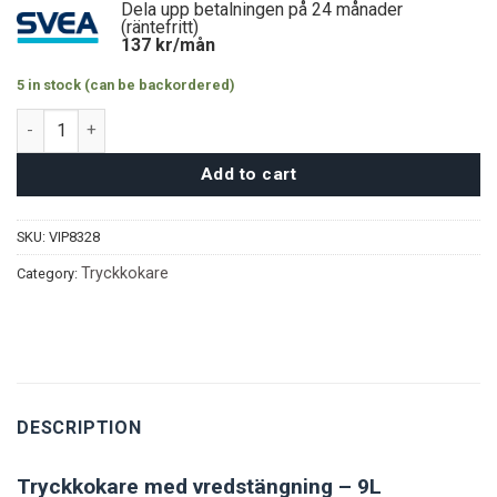
Dela upp betalningen på 24 månader
(räntefritt)
137
kr/mån
5 in stock (can be backordered)
Tryckkokare med vred 9L quantity
Add to cart
SKU:
VIP8328
Tryckkokare
Category:
DESCRIPTION
Tryckkokare med vredstängning – 9L