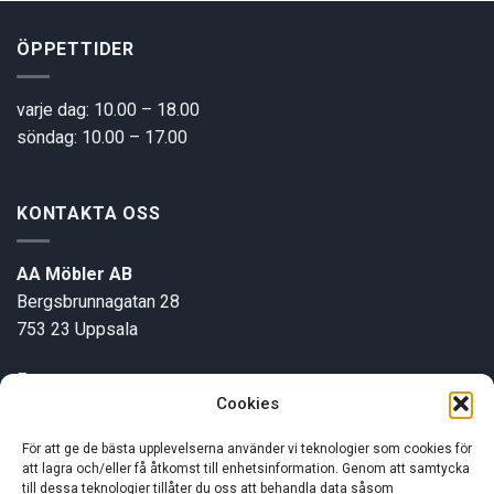
ÖPPETTIDER
varje dag: 10.00 – 18.00
söndag: 10.00 – 17.00
KONTAKTA OSS
AA Möbler AB
Bergsbrunnagatan 28
753 23 Uppsala
E-post:
info@aamobler.se
Cookies
Tel: 018-18 18 51
För att ge de bästa upplevelserna använder vi teknologier som cookies för
att lagra och/eller få åtkomst till enhetsinformation. Genom att samtycka
INFORMATION
till dessa teknologier tillåter du oss att behandla data såsom