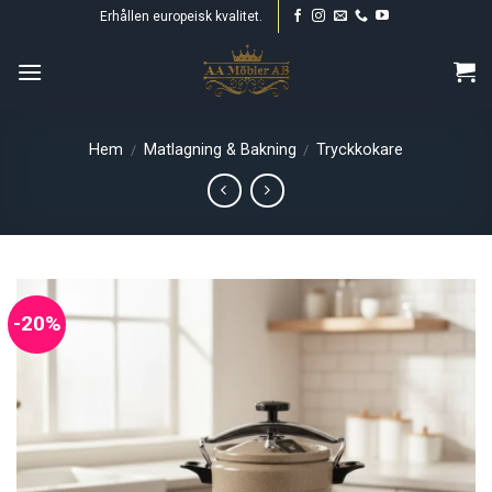
Skip
Erhållen europeisk kvalitet.
to
content
Hem
Matlagning & Bakning
Tryckkokare
/
/
-20%