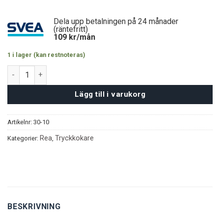
Dela upp betalningen på 24 månader
(räntefritt)
109
kr/mån
1 i lager (kan restnoteras)
BST Tryckkokare 9L – Beige mängd
Lägg till i varukorg
Artikelnr:
30-10
Rea
Tryckkokare
Kategorier:
,
BESKRIVNING