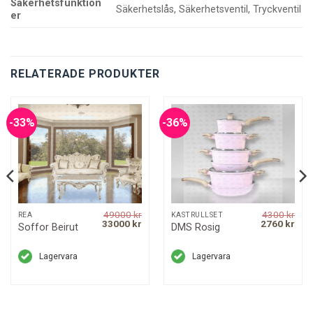
Säkerhetsfunktion
Säkerhetslås, Säkerhetsventil, Tryckventil
er
RELATERADE PRODUKTER
-33%
-36%
49000
kr
4300
kr
REA
KASTRULLSET
rrent
Original
Current
Original
Curr
33000
kr
2760
kr
Soffor Beirut
DMS Rosig
ice
price
price
price
pric
was:
is:
was:
is:
00 kr.
49000 kr.
33000 kr.
4300 kr.
2760
Lagervara
Lagervara