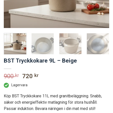
BST Tryckkokare 9L – Beige
Original
Current
900
kr
720
kr
price
price
Lagervara
was:
is:
900 kr.
720 kr.
Köp BST Tryckkokare 11L med granitbeläggning. Snabb,
säker och energieffektiv matlagning för stora hushåll.
Passar induktion. Bevara näringen i din mat med stil!