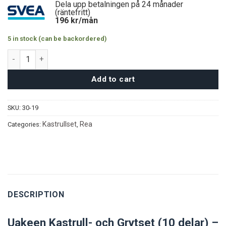
Dela upp betalningen på 24 månader
(räntefritt)
196
kr/mån
5 in stock (can be backordered)
Uakeen 10 delar – Svart quantity
Add to cart
SKU:
30-19
Kastrullset
Rea
Categories:
,
DESCRIPTION
Uakeen Kastrull- och Grytset (10 delar) –