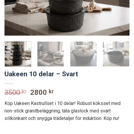
Uakeen 10 delar – Svart
Original
Current
3500
kr
2800
kr
price
price
Köp Uakeen Kastrullset i 10 delar! Robust köksset med
was:
is:
non-stick granitbeläggning, täta glaslock med svart
3500 kr.
2800 kr.
silikonkant och snygga trädetaljer för induktion. Köp nu!