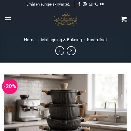
Skip
Erhållen europeisk kvalitet.
to
content
Home
Matlagning & Bakning
Kastrullset
/
/
-20%