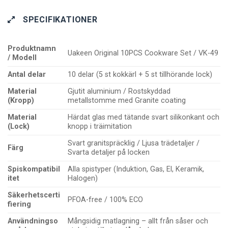
SPECIFIKATIONER
Produktnamn
Uakeen Original 10PCS Cookware Set / VK-49
/ Modell
Antal delar
10 delar (5 st kokkärl + 5 st tillhörande lock)
Material
Gjutit aluminium / Rostskyddad
(Kropp)
metallstomme med Granite coating
Material
Härdat glas med tätande svart silikonkant och
(Lock)
knopp i träimitation
Svart granitspräcklig / Ljusa trädetaljer /
Färg
Svarta detaljer på locken
Spiskompatibil
Alla spistyper (Induktion, Gas, El, Keramik,
itet
Halogen)
Säkerhetscerti
PFOA-free / 100% ECO
fiering
Användningso
Mångsidig matlagning – allt från såser och