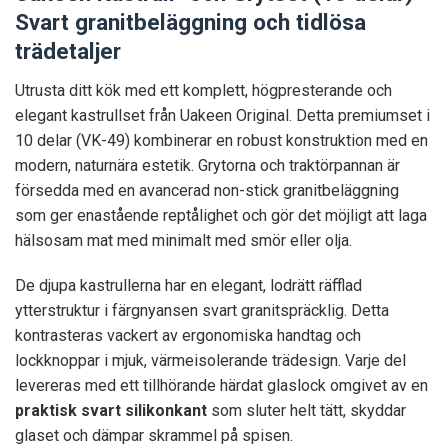
Svart granitbeläggning och tidlösa
trädetaljer
Utrusta ditt kök med ett komplett, högpresterande och
elegant kastrullset från Uakeen Original. Detta premiumset i
10 delar (VK-49) kombinerar en robust konstruktion med en
modern, naturnära estetik. Grytorna och traktörpannan är
försedda med en avancerad non-stick granitbeläggning
som ger enastående reptålighet och gör det möjligt att laga
hälsosam mat med minimalt med smör eller olja.
De djupa kastrullerna har en elegant, lodrätt räfflad
ytterstruktur i färgnyansen svart granitspräcklig. Detta
kontrasteras vackert av ergonomiska handtag och
lockknoppar i mjuk, värmeisolerande trädesign. Varje del
levereras med ett tillhörande härdat glaslock omgivet av en
praktisk svart silikonkant
som sluter helt tätt, skyddar
glaset och dämpar skrammel på spisen.