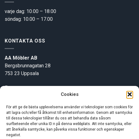
varje dag: 10.00 – 18.00
söndag: 10.00 – 17.00
KONTAKTA OSS
AA Möbler AB
Bergsbrunnagatan 28
753 23 Uppsala
E-post:
info@aamobler.se
Cookies
Tel: 018-18 18 51
För att ge de bästa upplevelserna använder vi teknologier som cookies för
att lagra och/eller få åtkomst till enhetsinformation. Genom att samtycka
INFORMATION
till dessa teknologier tillåter du oss att behandla data såsom
surfbeteende eller unika ID:n på denna webbplats. Att inte samtycka, eller
att återkalla samtycke, kan påverka vissa funktioner och egenskaper
negativt.
Om oss