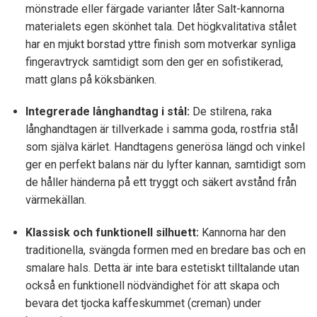
mönstrade eller färgade varianter låter Salt-kannorna
materialets egen skönhet tala. Det högkvalitativa stålet
har en mjukt borstad yttre finish som motverkar synliga
fingeravtryck samtidigt som den ger en sofistikerad,
matt glans på köksbänken.
Integrerade långhandtag i stål:
De stilrena, raka
långhandtagen är tillverkade i samma goda, rostfria stål
som själva kärlet. Handtagens generösa längd och vinkel
ger en perfekt balans när du lyfter kannan, samtidigt som
de håller händerna på ett tryggt och säkert avstånd från
värmekällan.
Klassisk och funktionell silhuett:
Kannorna har den
traditionella, svängda formen med en bredare bas och en
smalare hals. Detta är inte bara estetiskt tilltalande utan
också en funktionell nödvändighet för att skapa och
bevara det tjocka kaffeskummet (creman) under