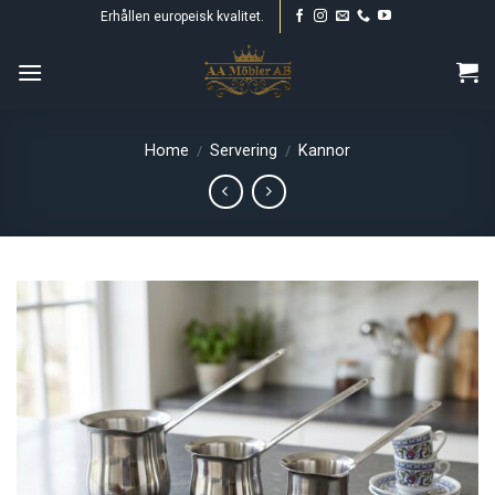
Skip
Erhållen europeisk kvalitet.
to
content
Home
Servering
Kannor
/
/