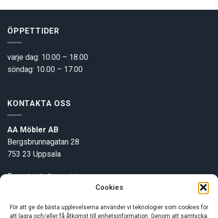
ÖPPETTIDER
varje dag: 10.00 – 18.00
söndag: 10.00 – 17.00
KONTAKTA OSS
AA Möbler AB
Bergsbrunnagatan 28
753 23 Uppsala
E-post:
info@aamobler.se
Cookies
Tel: 018-18 18 51
För att ge de bästa upplevelserna använder vi teknologier som cookies för
att lagra och/eller få åtkomst till enhetsinformation. Genom att samtycka