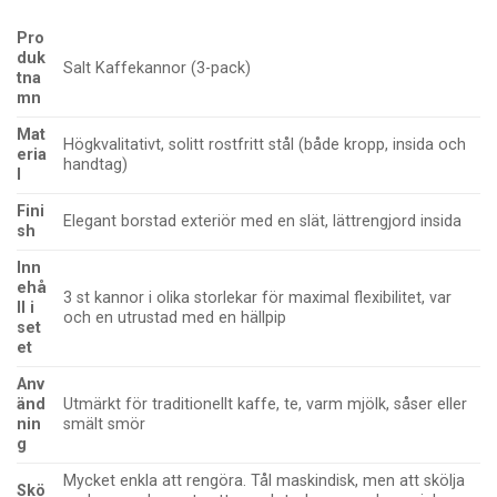
Pro
duk
Salt Kaffekannor (3-pack)
tna
mn
Mat
Högkvalitativt, solitt rostfritt stål (både kropp, insida och
eria
handtag)
l
Fini
Elegant borstad exteriör med en slät, lättrengjord insida
sh
Inn
ehå
3 st kannor i olika storlekar för maximal flexibilitet, var
ll i
och en utrustad med en hällpip
set
et
Anv
änd
Utmärkt för traditionellt kaffe, te, varm mjölk, såser eller
nin
smält smör
g
Mycket enkla att rengöra. Tål maskindisk, men att skölja
Skö