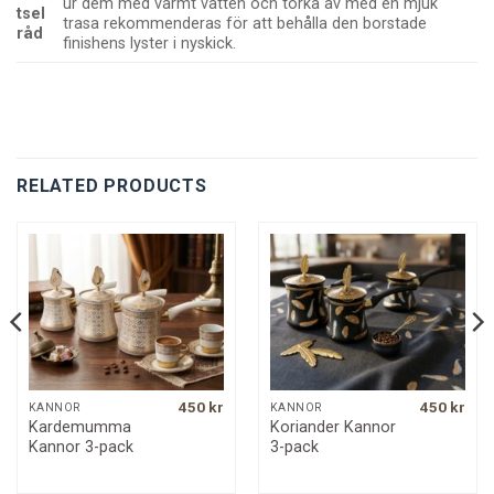
ur dem med varmt vatten och torka av med en mjuk
tsel
trasa rekommenderas för att behålla den borstade
råd
finishens lyster i nyskick.
RELATED PRODUCTS
450
kr
450
kr
KANNOR
KANNOR
Kardemumma
Koriander Kannor
Kannor 3-pack
3-pack