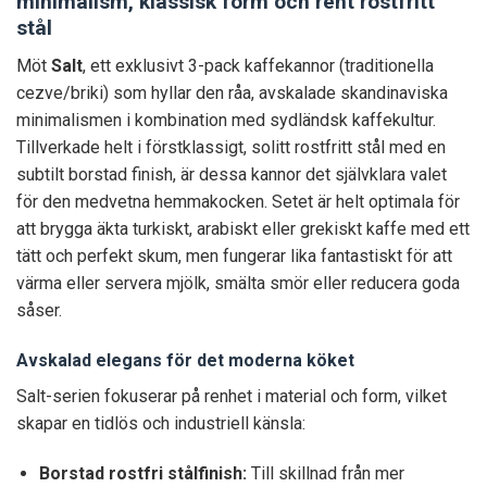
minimalism, klassisk form och rent rostfritt
stål
Möt
Salt
, ett exklusivt 3-pack kaffekannor (traditionella
cezve/briki) som hyllar den råa, avskalade skandinaviska
minimalismen i kombination med sydländsk kaffekultur.
Tillverkade helt i förstklassigt, solitt rostfritt stål med en
subtilt borstad finish, är dessa kannor det självklara valet
för den medvetna hemmakocken. Setet är helt optimala för
att brygga äkta turkiskt, arabiskt eller grekiskt kaffe med ett
tätt och perfekt skum, men fungerar lika fantastiskt för att
värma eller servera mjölk, smälta smör eller reducera goda
såser.
Avskalad elegans för det moderna köket
Salt-serien fokuserar på renhet i material och form, vilket
skapar en tidlös och industriell känsla:
Borstad rostfri stålfinish:
Till skillnad från mer