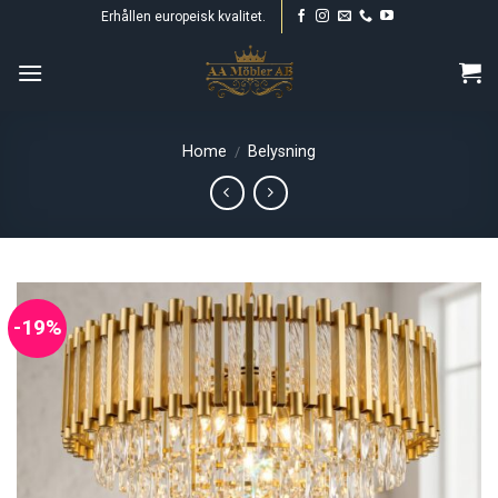
Skip
Erhållen europeisk kvalitet.
to
content
Home
Belysning
/
-19%