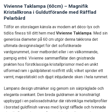
Vivienne Taklampa (60cm) – Magnifik
Kristallkrona i Guldutförande med Räfflad
Pelarbård
Tillför en storslagen känsla av modern art déco-lyx och
tidlös finess till ditt hem med
Vivienne Taklampa
. Med sin
generösa diameter på 60 cm utgör denna takkrona det
ultimata designinslaget för det sofistikerade
vardgsrummet, över matbordet eller i en välkomnande,
pampig entré. Vivienne sammanflätar den gnistrande
prakten hos förstklassiga kristallprismor med en unikt
utformad ram i guldpläterat rostfritt stål, vilket sprider ett
varmt, majestätiskt och djupt inbjudande sken i hela rummet.
Lampans design utmärker sig genom sin särpräglade och
eleganta ovankant. Den breda guldramen är konstnärligt
uppbyggd i en palissadstruktur där rätvinkliga metallprofiler
i borstad guldfinish varvas med lyxigt räfflade och tvinnade