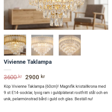
Vivienne Taklampa
Original
Current
3600
kr
2900
kr
price
price
Köp Vivienne Taklampa (60cm)! Magnifik kristallkrona med
was:
is:
9 st E14-socklar, lyxig ram i guldpläterat rostfritt stål och en
3600 kr.
2900 kr.
unik, pelarmönstrad bård i guld och glas. Beställ nu!