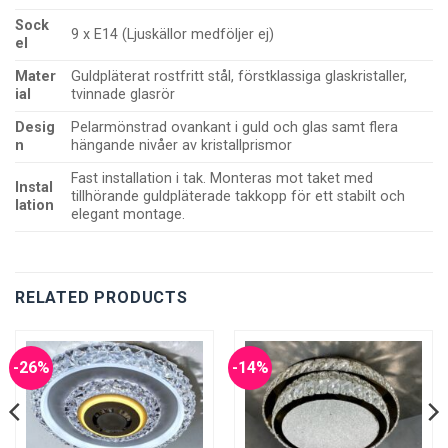
Sock
9 x E14 (Ljuskällor medföljer ej)
el
Mater
Guldpläterat rostfritt stål, förstklassiga glaskristaller,
ial
tvinnade glasrör
Desig
Pelarmönstrad ovankant i guld och glas samt flera
n
hängande nivåer av kristallprismor
Fast installation i tak. Monteras mot taket med
Instal
tillhörande guldpläterade takkopp för ett stabilt och
lation
elegant montage.
RELATED PRODUCTS
-26%
-14%