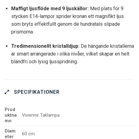
Maffigt ljusflöde med 9 ljuskällor:
Med plats för 9
stycken E14-lampor sprider kronan ett magnifikt ljus
som bryts effektfullt genom de hundratals slipade
prismorna.
Tredimensionellt kristalldjup:
De hängande kristallerna
är smart arrangerade i olika nivåer, vilket skapar en helt
bländfri och lyxig ljusspridning.
SPECIFIKATIONER
Prod
uktna
Vivienne Taklampa
mn
Diam
60 cm
eter