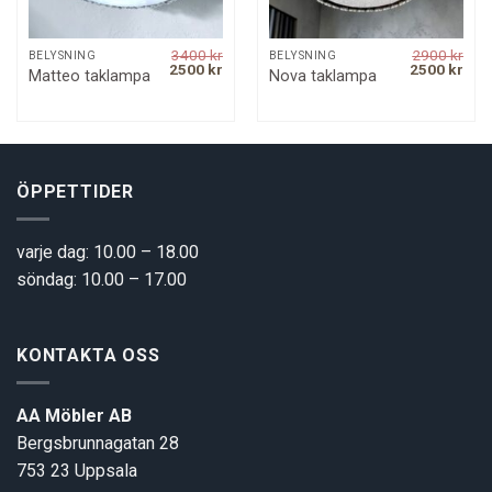
3400
kr
2900
kr
BELYSNING
BELYSNING
rrent
Original
Current
Original
Curr
2500
kr
2500
kr
Matteo taklampa
Nova taklampa
ice
price
price
price
pric
was:
is:
was:
is:
00 kr.
3400 kr.
2500 kr.
2900 kr.
2500
ÖPPETTIDER
varje dag: 10.00 – 18.00
söndag: 10.00 – 17.00
KONTAKTA OSS
AA Möbler AB
Bergsbrunnagatan 28
753 23 Uppsala