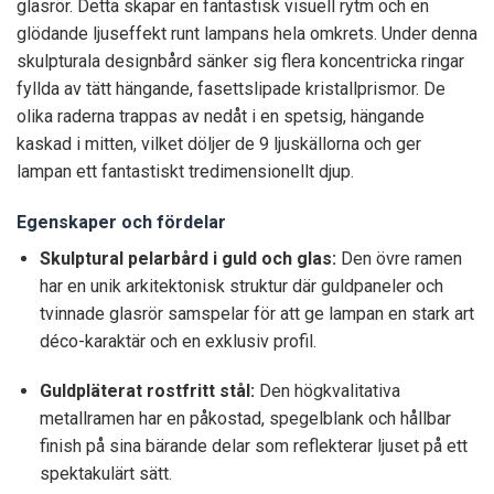
glasrör. Detta skapar en fantastisk visuell rytm och en
glödande ljuseffekt runt lampans hela omkrets. Under denna
skulpturala designbård sänker sig flera koncentricka ringar
fyllda av tätt hängande, fasettslipade kristallprismor. De
olika raderna trappas av nedåt i en spetsig, hängande
kaskad i mitten, vilket döljer de 9 ljuskällorna och ger
lampan ett fantastiskt tredimensionellt djup.
Egenskaper och fördelar
Skulptural pelarbård i guld och glas:
Den övre ramen
har en unik arkitektonisk struktur där guldpaneler och
tvinnade glasrör samspelar för att ge lampan en stark art
déco-karaktär och en exklusiv profil.
Guldpläterat rostfritt stål:
Den högkvalitativa
metallramen har en påkostad, spegelblank och hållbar
finish på sina bärande delar som reflekterar ljuset på ett
spektakulärt sätt.