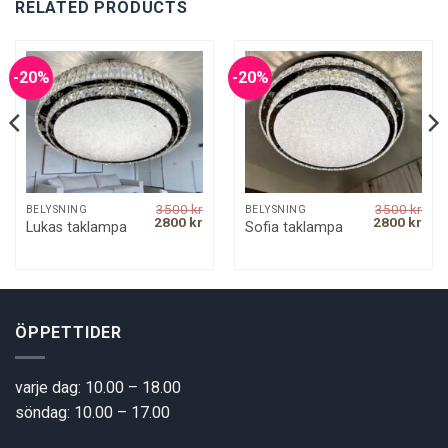
RELATED PRODUCTS
-20%
-20%
3500
kr
3500
kr
BELYSNING
BELYSNING
rrent
Original
Current
Original
Curr
2800
kr
2800
kr
Lukas taklampa
Sofia taklampa
ice
price
price
price
pric
was:
is:
was:
is:
00 kr.
3500 kr.
2800 kr.
3500 kr.
2800
ÖPPETTIDER
varje dag: 10.00 – 18.00
söndag: 10.00 – 17.00