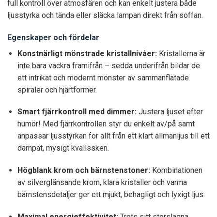
full kontroll över atmosfären och kan enkelt justera både
ljusstyrka och tända eller släcka lampan direkt från soffan.
Egenskaper och fördelar
Konstnärligt mönstrade kristallnivåer:
Kristallerna är
inte bara vackra framifrån – sedda underifrån bildar de
ett intrikat och modernt mönster av sammanflätade
spiraler och hjärtformer.
Smart fjärrkontroll med dimmer:
Justera ljuset efter
humör! Med fjärrkontrollen styr du enkelt av/på samt
anpassar ljusstyrkan för allt från ett klart allmänljus till ett
dämpat, mysigt kvällssken.
Högblank krom och bärnstenstoner:
Kombinationen
av silverglänsande krom, klara kristaller och varma
bärnstensdetaljer ger ett mjukt, behagligt och lyxigt ljus.
Maximal energieffektivitet:
Trots sitt storslagna