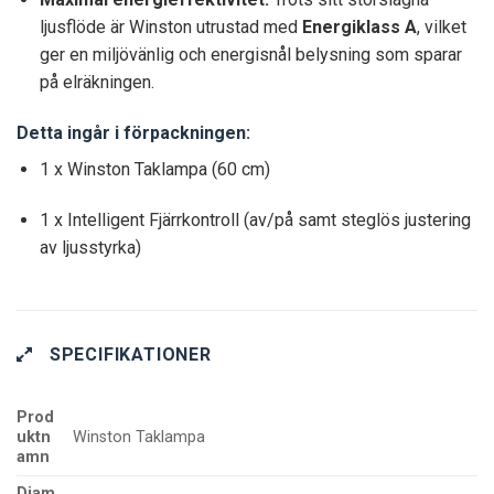
ljusflöde är Winston utrustad med
Energiklass A
, vilket
ger en miljövänlig och energisnål belysning som sparar
på elräkningen.
Detta ingår i förpackningen:
1 x Winston Taklampa (60 cm)
1 x Intelligent Fjärrkontroll (av/på samt steglös justering
av ljusstyrka)
SPECIFIKATIONER
Prod
uktn
Winston Taklampa
amn
Diam