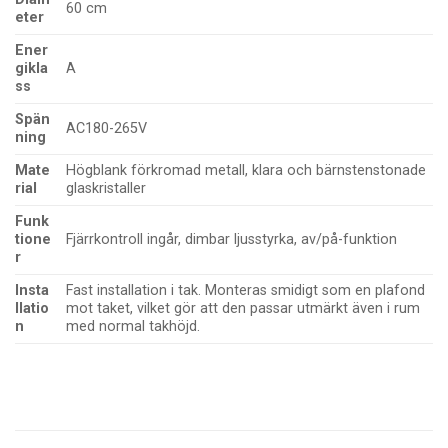
60 cm
eter
Ener
gikla
A
ss
Spän
AC180-265V
ning
Mate
Högblank förkromad metall, klara och bärnstenstonade
rial
glaskristaller
Funk
tione
Fjärrkontroll ingår, dimbar ljusstyrka, av/på-funktion
r
Insta
Fast installation i tak. Monteras smidigt som en plafond
llatio
mot taket, vilket gör att den passar utmärkt även i rum
n
med normal takhöjd.