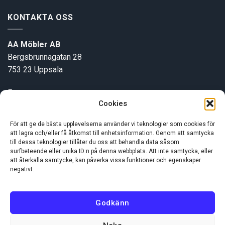
KONTAKTA OSS
AA Möbler AB
Bergsbrunnagatan 28
753 23 Uppsala
E-post:
info@aamobler.se
Cookies
Tel: 018-18 18 51
För att ge de bästa upplevelserna använder vi teknologier som cookies för
att lagra och/eller få åtkomst till enhetsinformation. Genom att samtycka
INFORMATION
till dessa teknologier tillåter du oss att behandla data såsom
surfbeteende eller unika ID:n på denna webbplats. Att inte samtycka, eller
att återkalla samtycke, kan påverka vissa funktioner och egenskaper
negativt.
Om oss
Kundservice
Godkänn