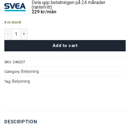
Dela upp betalningen på 24 månader
(räntefritt)
229
kr/mån
6 in stock
Winston Taklampa quantity
Add to cart
SKU:
246207
Belysning
Category:
Belysning
Tag:
DESCRIPTION