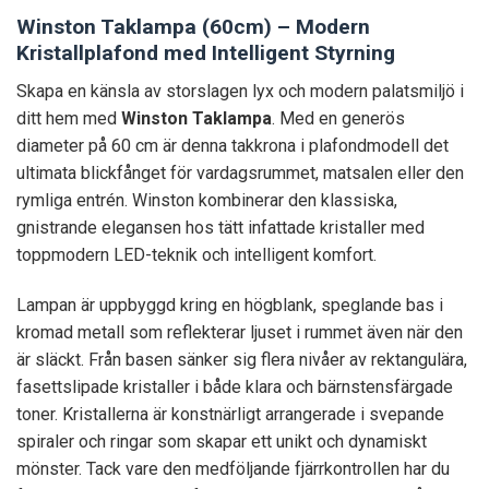
Winston Taklampa (60cm) – Modern
Kristallplafond med Intelligent Styrning
Skapa en känsla av storslagen lyx och modern palatsmiljö i
ditt hem med
Winston Taklampa
. Med en generös
diameter på 60 cm är denna takkrona i plafondmodell det
ultimata blickfånget för vardagsrummet, matsalen eller den
rymliga entrén. Winston kombinerar den klassiska,
gnistrande elegansen hos tätt infattade kristaller med
toppmodern LED-teknik och intelligent komfort.
Lampan är uppbyggd kring en högblank, speglande bas i
kromad metall som reflekterar ljuset i rummet även när den
är släckt. Från basen sänker sig flera nivåer av rektangulära,
fasettslipade kristaller i både klara och bärnstensfärgade
toner. Kristallerna är konstnärligt arrangerade i svepande
spiraler och ringar som skapar ett unikt och dynamiskt
mönster. Tack vare den medföljande fjärrkontrollen har du