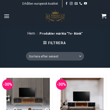
Skip
Erhållen europeisk kvalitet.
to
content
Hem
/
Produkter märkta ”Tv- Bänk”
FILTRERA
-30%
-30%