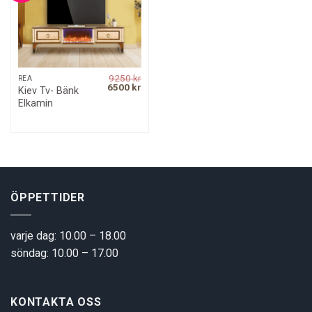
9250
kr
REA
Original
Current
6500
kr
Kiev Tv- Bänk
price
price
Elkamin
was:
is:
9250 kr.
6500 kr.
ÖPPETTIDER
varje dag: 10.00 – 18.00
söndag: 10.00 – 17.00
KONTAKTA OSS