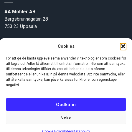
AA Möbler AB
Bergsbrunnagatan 28
753 23 Uppsala
E-post:
info@aamobler.se
Cookies
Tel: 018-18 18 51
För att ge de bästa upplevelserna använder vi teknologier som cookies för
att lagra och/eller få åtkomst till enhetsinformation. Genom att samtycka
INFORMATION
till dessa teknologier tillåter du oss att behandla data såsom
surfbeteende eller unika ID:n på denna webbplats. Att inte samtycka, eller
att återkalla samtycke, kan påverka vissa funktioner och egenskaper
negativt.
Om oss
Kundservice
Godkänn
Neka
Visa
MasterCard
Swish
(SE)
Cookie Policy
Integritetspolicy