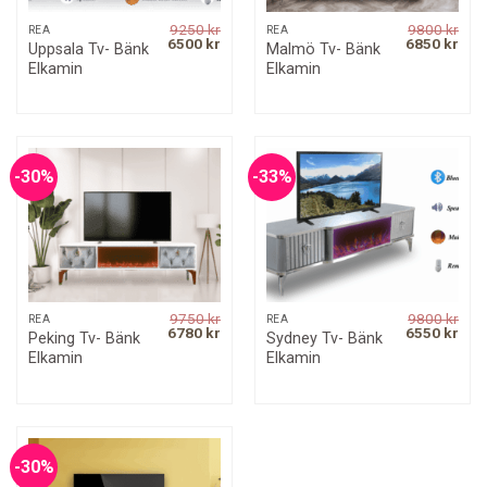
9250
kr
9800
kr
REA
REA
Original
Current
Original
Curr
6500
kr
6850
kr
Uppsala Tv- Bänk
Malmö Tv- Bänk
price
price
price
pric
Elkamin
Elkamin
was:
is:
was:
is:
9250 kr.
6500 kr.
9800 kr.
6850
-30%
-33%
9750
kr
9800
kr
REA
REA
Original
Current
Original
Curr
6780
kr
6550
kr
Peking Tv- Bänk
Sydney Tv- Bänk
price
price
price
pric
Elkamin
Elkamin
was:
is:
was:
is:
9750 kr.
6780 kr.
9800 kr.
6550
-30%