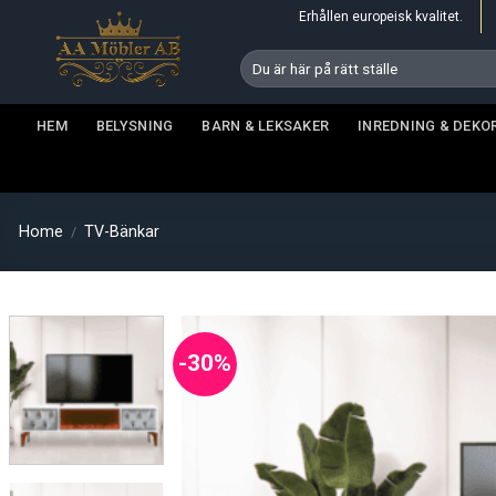
Skip
Erhållen europeisk kvalitet.
to
Search
content
for:
HEM
BELYSNING
BARN & LEKSAKER
INREDNING & DEKO
Home
TV-Bänkar
/
-30%