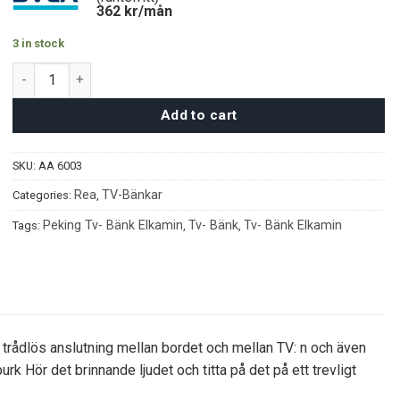
9750 kr.
6780 kr.
362
kr/mån
3 in stock
Peking Tv- Bänk Elkamin quantity
Add to cart
SKU:
AA 6003
Rea
TV-Bänkar
Categories:
,
Peking Tv- Bänk Elkamin
Tv- Bänk
Tv- Bänk Elkamin
Tags:
,
,
trådlös anslutning mellan bordet och mellan TV: n och även
k Hör det brinnande ljudet och titta på det på ett trevligt