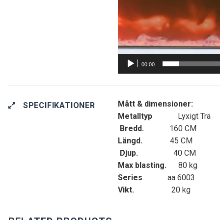
00:00
Mått & dimensioner:
SPECIFIKATIONER
Metalltyp
Lyxigt Trä
Bredd.
160 CM
Längd.
45 CM
Djup.
40 CM
Max blasting.
80 kg
Series
. aa 6003
Vikt.
20 kg