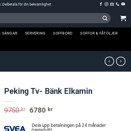
u. Delbetala för din bekvämlighet.
& SÄNGAR
SERVERING
SOFFBORD
SOFFOR & FÅTÖLJER
Peking Tv- Bänk Elkamin
Original
Current
9750
kr
6780
kr
price
price
was:
is:
Dela upp betalningen på 24 månader
(räntefritt)