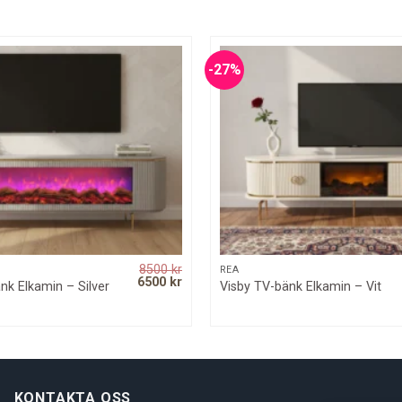
-27%
8500
kr
QUICK VIEW
QUICK VIEW
REA
Original
Current
6500
kr
nk Elkamin – Silver
Visby TV-bänk Elkamin – Vit
price
price
was:
is:
8500 kr.
6500 kr.
KONTAKTA OSS