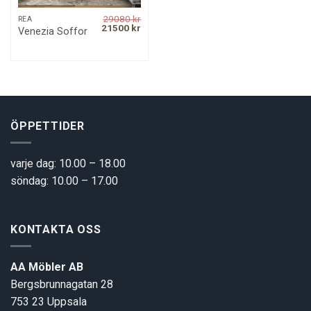
29080
kr
REA
Original
Current
21500
kr
Venezia Soffor
price
price
was:
is:
29080 kr.
21500 kr.
ÖPPETTIDER
varje dag: 10.00 – 18.00
söndag: 10.00 – 17.00
KONTAKTA OSS
AA Möbler AB
Bergsbrunnagatan 28
753 23 Uppsala