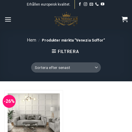
Skip
Erhållen europeisk kvalitet.
to
content
Hem
/
Produkter märkta ”Venezia Soffor”
FILTRERA
-26%