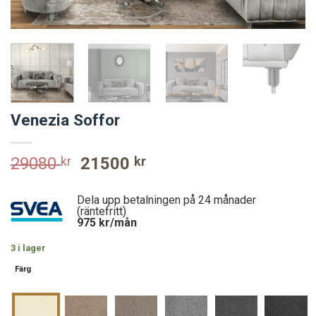
Venezia Soffor
Original
Current
29080
kr
21500
kr
price
price
was:
is:
Dela upp betalningen på 24 månader
29080 kr.
21500 kr.
(räntefritt)
975
kr/mån
3 i lager
Färg