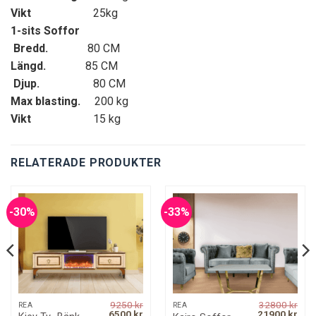
Vikt
25kg
1-sits Soffor
Bredd.
80 CM
Längd.
85 CM
Djup.
80 CM
Max blasting.
200 kg
Vikt
15 kg
RELATERADE PRODUKTER
-30%
-33%
9250
kr
32800
kr
REA
REA
rrent
Original
Current
Original
Curr
6500
kr
21900
kr