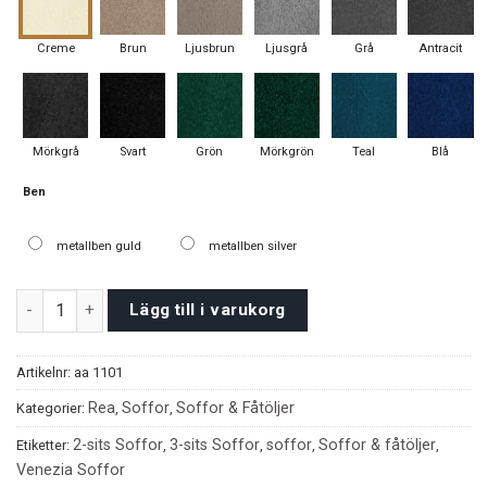
Creme
Brun
Ljusbrun
Ljusgrå
Grå
Antracit
Mörkgrå
Svart
Grön
Mörkgrön
Teal
Blå
Ben
metallben guld
metallben silver
Venezia Soffor mängd
Lägg till i varukorg
Artikelnr:
aa 1101
Rea
Soffor
Soffor & Fåtöljer
Kategorier:
,
,
2-sits Soffor
3-sits Soffor
soffor
Soffor & fåtöljer
Etiketter:
,
,
,
,
Venezia Soffor