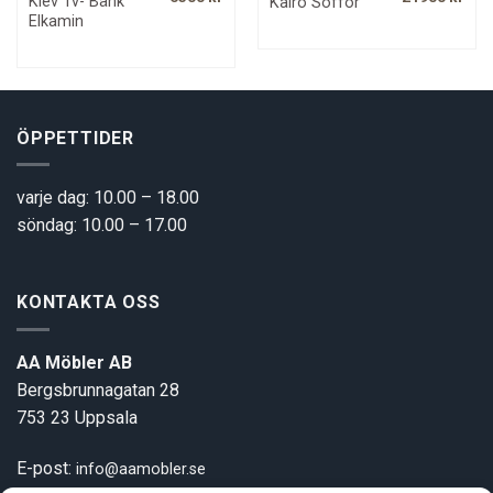
Kiev Tv- Bänk
Kairo Soffor
ice
price
price
price
pric
Elkamin
was:
is:
was:
is:
0 kr.
9250 kr.
6500 kr.
32800 kr.
2190
ÖPPETTIDER
varje dag: 10.00 – 18.00
söndag: 10.00 – 17.00
KONTAKTA OSS
AA Möbler AB
Bergsbrunnagatan 28
753 23 Uppsala
E-post:
info@aamobler.se