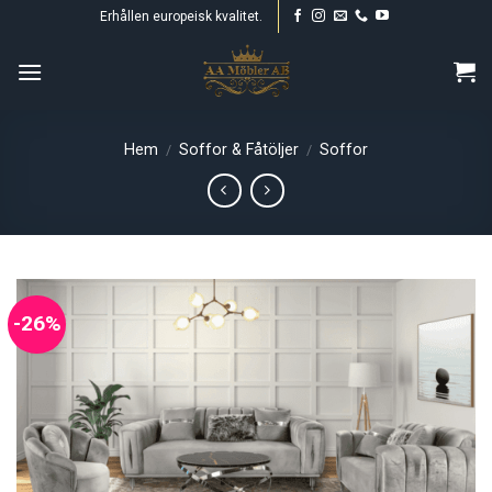
Skip
Erhållen europeisk kvalitet.
to
content
Hem
Soffor & Fåtöljer
Soffor
/
/
-26%