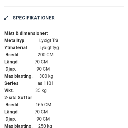
SPECIFIKATIONER
Mått & dimensioner:
Metalltyp
Lyxigt Trä
Ytmaterial
Lyxigt tyg
Bredd.
200 CM
Längd.
70 CM
Djup.
90 CM
Max blasting.
300 kg
Series
. aa 1101
Vikt.
35 kg
2-sits Soffor
Bredd.
165 CM
Längd.
70 CM
Djup.
90 CM
Max blasting.
250 kg