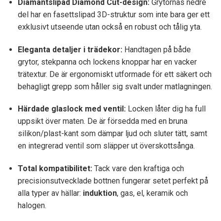
Diamantslipad Diamond Cut-design:
Grytornas nedre
del har en fasettslipad 3D-struktur som inte bara ger ett
exklusivt utseende utan också en robust och tålig yta.
Eleganta detaljer i trädekor:
Handtagen på både
grytor, stekpanna och lockens knoppar har en vacker
trätextur. De är ergonomiskt utformade för ett säkert och
behagligt grepp som håller sig svalt under matlagningen.
Härdade glaslock med ventil:
Locken låter dig ha full
uppsikt över maten. De är försedda med en bruna
silikon/plast-kant som dämpar ljud och sluter tätt, samt
en integrerad ventil som släpper ut överskottsånga.
Total kompatibilitet:
Tack vare den kraftiga och
precisionsutvecklade bottnen fungerar setet perfekt på
alla typer av hällar:
induktion
, gas, el, keramik och
halogen.