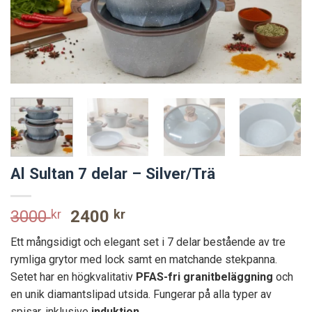
Al Sultan 7 delar – Silver/Trä
Original
Current
3000
kr
2400
kr
price
price
Ett mångsidigt och elegant set i 7 delar bestående av tre
was:
is:
rymliga grytor med lock samt en matchande stekpanna.
3000 kr.
2400 kr.
Setet har en högkvalitativ
PFAS-fri granitbeläggning
och
en unik diamantslipad utsida. Fungerar på alla typer av
spisar, inklusive
induktion
.