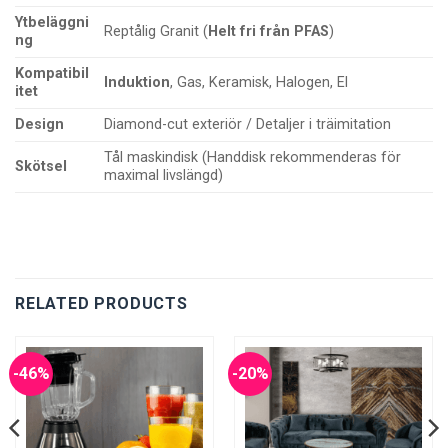
Ytbeläggni
Reptålig Granit (
Helt fri från PFAS
)
ng
Kompatibil
Induktion
, Gas, Keramisk, Halogen, El
itet
Design
Diamond-cut exteriör / Detaljer i träimitation
Tål maskindisk (Handdisk rekommenderas för
Skötsel
maximal livslängd)
RELATED PRODUCTS
-46%
-20%