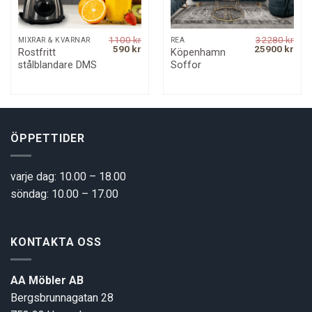
1100
kr
32280
kr
MIXRAR & KVARNAR
REA
rrent
Original
Current
Original
Curr
590
kr
25900
kr
Rostfritt
Köpenhamn
ice
price
price
price
pric
stålblandare DMS
Soffor
was:
is:
was:
is:
00 kr.
1100 kr.
590 kr.
32280 kr.
2590
ÖPPETTIDER
varje dag: 10.00 – 18.00
söndag: 10.00 – 17.00
KONTAKTA OSS
AA Möbler AB
Bergsbrunnagatan 28