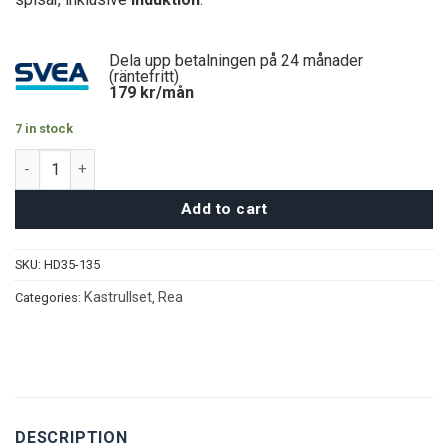
Dela upp betalningen på 24 månader
(räntefritt)
179
kr/mån
7 in stock
Al Sultan 7 delar – Silver/Trä quantity
Add to cart
SKU:
HD35-135
Kastrullset
Rea
Categories:
,
DESCRIPTION