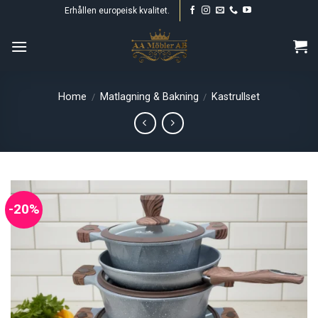
Skip
Erhållen europeisk kvalitet.
to
content
Home
Matlagning & Bakning
Kastrullset
/
/
-20%