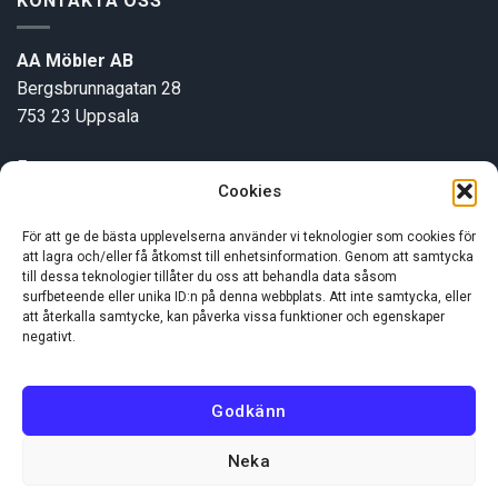
KONTAKTA OSS
AA Möbler AB
Bergsbrunnagatan 28
753 23 Uppsala
E-post:
info@aamobler.se
Cookies
Tel: 018-18 18 51
För att ge de bästa upplevelserna använder vi teknologier som cookies för
att lagra och/eller få åtkomst till enhetsinformation. Genom att samtycka
INFORMATION
till dessa teknologier tillåter du oss att behandla data såsom
surfbeteende eller unika ID:n på denna webbplats. Att inte samtycka, eller
att återkalla samtycke, kan påverka vissa funktioner och egenskaper
negativt.
Om oss
Kundservice
Godkänn
Neka
Visa
MasterCard
Swish
(SE)