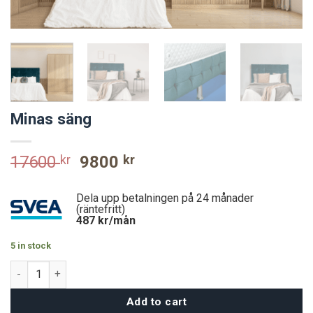
Minas säng
Original
Current
17600
kr
9800
kr
price
price
was:
is:
Dela upp betalningen på 24 månader
17600 kr.
9800 kr.
(räntefritt)
487
kr/mån
5 in stock
Minas säng quantity
Add to cart