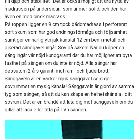
till djup och stabilitet.. Det är också möjligt att dra nytta av
madrassen på undersidan, som är mer solid, och den har
även en medicinsk madrass.
På toppen ligger en 9 cm tjock bäddmadrass i perforerat
soft skum som har god andningsförmåga och följsamhet
samt ger en härlig ytmjuk känsla! 12 cm ben i metall och
pikerad sänggavel ingår. Sov på saken! När du köper en
säng ingår vår nöjd kundgaranti där du har möjlighet att byta
fasthet på sängen om du inte är nöjd. Alla sängar har
dessutom 2 års garanti mot ram- och fjäderbrott.
Sänggaveln är en vacker mjuk sänggavel som ger
sovrummet en mysig känsla! Sänggaveln är gjord av samma
tyg som sängen, så att du kan skapa en helhetskänsla i ditt
sovrum. Det är en bra idé att luta dig mot sänggaveln om du
gillar att läsa eller titta på TV i sängen.
Video
Player