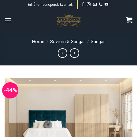
Skip
Erhållen europeisk kvalitet.
to
content
Home
Sovrum & Sängar
Sängar
/
/
-44%