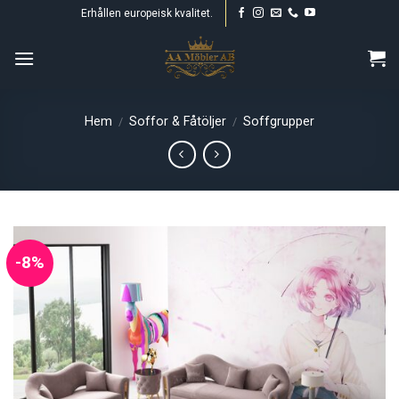
Skip
Erhållen europeisk kvalitet.
to
content
Hem
Soffor & Fåtöljer
Soffgrupper
/
/
-8%