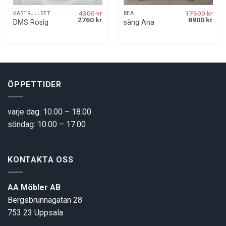
4300
kr
17600
kr
KASTRULLSET
REA
rrent
Original
Current
Original
Curr
2760
kr
8900
kr
DMS Rosig
säng Ana
ice
price
price
price
pric
was:
is:
was:
is:
9 kr.
4300 kr.
2760 kr.
17600 kr.
8900
ÖPPETTIDER
varje dag: 10.00 – 18.00
söndag: 10.00 – 17.00
KONTAKTA OSS
AA Möbler AB
Bergsbrunnagatan 28
753 23 Uppsala