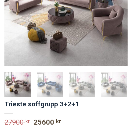
Trieste soffgrupp 3+2+1
Original
Current
27900
kr
25600
kr
price
price