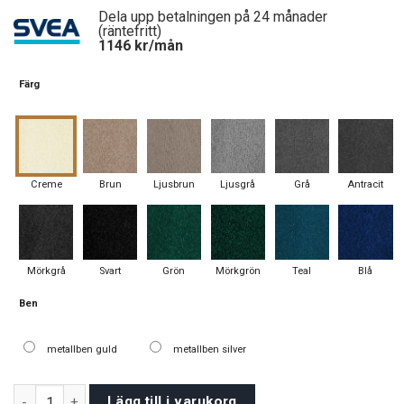
was:
is:
Dela upp betalningen på 24 månader
27900 kr.
25600 kr.
(räntefritt)
1146
kr/mån
Färg
Creme
Brun
Ljusbrun
Ljusgrå
Grå
Antracit
Mörkgrå
Svart
Grön
Mörkgrön
Teal
Blå
Ben
metallben guld
metallben silver
Trieste soffgrupp 3+2+1 mängd
Lägg till i varukorg