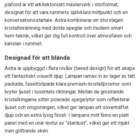
plafond är ett arkitektoniskt mästerverk i storformat,
designat för att vara rummets självklara mittpunkt och en
konversationsstartare. Astra kombinerar en storslagen
kristallinramning med dolda speglar och modern smart
hem-teknik, vilket ger dig full kontroll över atmosfären och
känslan i rummet.
Designad för att blända
Astra är uppbyggd i flera nivåer (tiered design) för att skapa
ett fantastiskt visuellt djup. Lampan ramas in av lager av tätt
packade, fasettslipade klara premium-kristallprismor som
bryter ljuset i tusentals riktningar. Mellan de gnistrande
kristallringarna sitter polerade spegelytor som reflekterar
ljuset och omgivningen, vilket ger lampan ett oöverträffat
djup och en extra lyxig finish. I lampans mitt finns en platt
panel med en unik textur av ”stardust”, vilket ger ett mjukt
men glittrande sken.