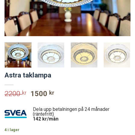
Astra taklampa
Original
Current
2200
kr
1500
kr
price
price
was:
is:
Dela upp betalningen på 24 månader
2200 kr.
1500 kr.
(räntefritt)
142
kr/mån
4 i lager