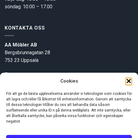
söndag: 10.00 – 17.00
KONTAKTA OSS
AA Möbler AB
Bergsbrunnagatan 28
753 23 Uppsala
E-post:
info@aamobler.se
Cookies
Tel: 018-18 18 51
För att ge de bästa upplevelserna använder vi teknologier som cookies för
att lagra och/eller få åtkomst till enhetsinformation. Genom att samtycka
INFORMATION
till dessa teknologier tillåter du oss att behandla data såsom
surfbeteende eller unika ID:n på denna webbplats. Att inte samtycka, eller
att återkalla samtycke, kan påverka vissa funktioner och egenskaper
negativt.
Om oss
Kundservice