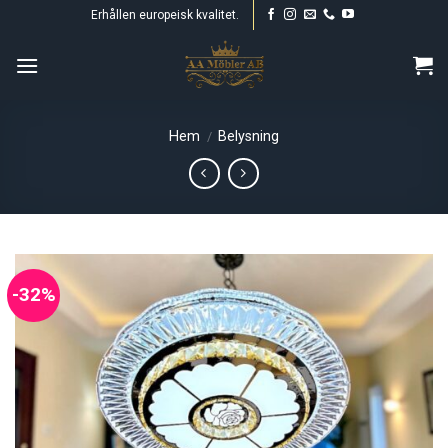
Skip
Erhållen europeisk kvalitet.
to
content
Hem
Belysning
/
-32%