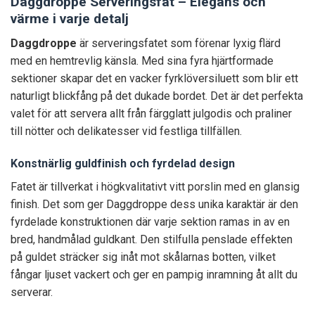
Daggdroppe Serveringsfat – Elegans och
värme i varje detalj
Daggdroppe
är serveringsfatet som förenar lyxig flärd
med en hemtrevlig känsla. Med sina fyra hjärtformade
sektioner skapar det en vacker fyrklöversiluett som blir ett
naturligt blickfång på det dukade bordet. Det är det perfekta
valet för att servera allt från färgglatt julgodis och praliner
till nötter och delikatesser vid festliga tillfällen.
Konstnärlig guldfinish och fyrdelad design
Fatet är tillverkat i högkvalitativt vitt porslin med en glansig
finish. Det som ger Daggdroppe dess unika karaktär är den
fyrdelade konstruktionen där varje sektion ramas in av en
bred, handmålad guldkant. Den stilfulla penslade effekten
på guldet sträcker sig inåt mot skålarnas botten, vilket
fångar ljuset vackert och ger en pampig inramning åt allt du
serverar.