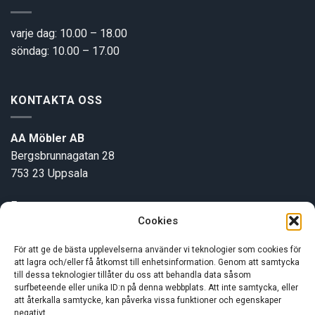
varje dag: 10.00 – 18.00
söndag: 10.00 – 17.00
KONTAKTA OSS
AA Möbler AB
Bergsbrunnagatan 28
753 23 Uppsala
E-post:
info@aamobler.se
Cookies
Tel: 018-18 18 51
För att ge de bästa upplevelserna använder vi teknologier som cookies för
att lagra och/eller få åtkomst till enhetsinformation. Genom att samtycka
INFORMATION
till dessa teknologier tillåter du oss att behandla data såsom
surfbeteende eller unika ID:n på denna webbplats. Att inte samtycka, eller
att återkalla samtycke, kan påverka vissa funktioner och egenskaper
negativt.
Om oss