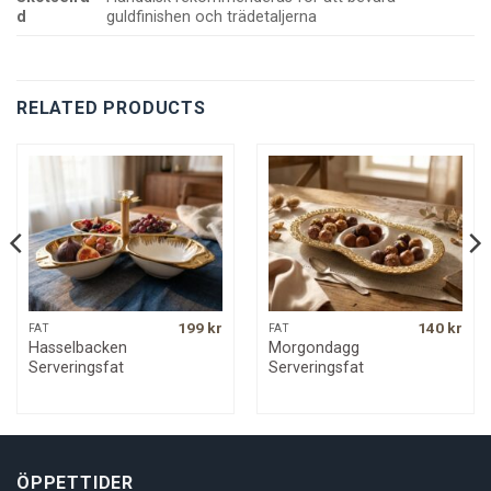
d
guldfinishen och trädetaljerna
RELATED PRODUCTS
199
kr
140
kr
FAT
FAT
Hasselbacken
Morgondagg
Serveringsfat
Serveringsfat
ÖPPETTIDER