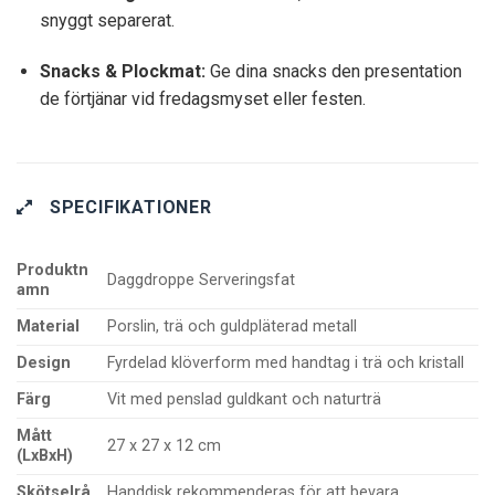
snyggt separerat.
Snacks & Plockmat:
Ge dina snacks den presentation
de förtjänar vid fredagsmyset eller festen.
SPECIFIKATIONER
Produktn
Daggdroppe Serveringsfat
amn
Material
Porslin, trä och guldpläterad metall
Design
Fyrdelad klöverform med handtag i trä och kristall
Färg
Vit med penslad guldkant och naturträ
Mått
27 x 27 x 12 cm
(LxBxH)
Skötselrå
Handdisk rekommenderas för att bevara