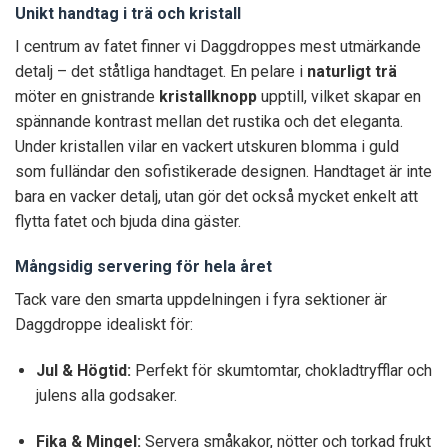
Unikt handtag i trä och kristall
I centrum av fatet finner vi Daggdroppes mest utmärkande
detalj – det ståtliga handtaget. En pelare i
naturligt trä
möter en gnistrande
kristallknopp
upptill, vilket skapar en
spännande kontrast mellan det rustika och det eleganta.
Under kristallen vilar en vackert utskuren blomma i guld
som fulländar den sofistikerade designen. Handtaget är inte
bara en vacker detalj, utan gör det också mycket enkelt att
flytta fatet och bjuda dina gäster.
Mångsidig servering för hela året
Tack vare den smarta uppdelningen i fyra sektioner är
Daggdroppe idealiskt för:
Jul & Högtid:
Perfekt för skumtomtar, chokladtryfflar och
julens alla godsaker.
Fika & Mingel:
Servera småkakor, nötter och torkad frukt