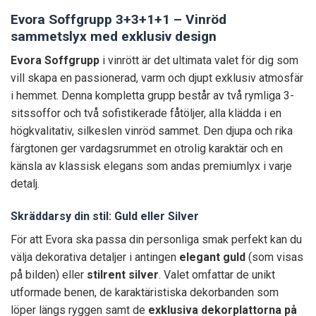
Evora Soffgrupp 3+3+1+1 – Vinröd
sammetslyx med exklusiv design
Evora Soffgrupp
i vinrött är det ultimata valet för dig som
vill skapa en passionerad, varm och djupt exklusiv atmosfär
i hemmet. Denna kompletta grupp består av två rymliga 3-
sitssoffor och två sofistikerade fåtöljer, alla klädda i en
högkvalitativ, silkeslen vinröd sammet. Den djupa och rika
färgtonen ger vardagsrummet en otrolig karaktär och en
känsla av klassisk elegans som andas premiumlyx i varje
detalj.
Skräddarsy din stil: Guld eller Silver
För att Evora ska passa din personliga smak perfekt kan du
välja dekorativa detaljer i antingen
elegant guld
(som visas
på bilden) eller
stilrent silver
. Valet omfattar de unikt
utformade benen, de karaktäristiska dekorbanden som
löper längs ryggen samt de
exklusiva dekorplattorna på