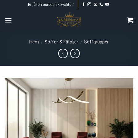
Skip
Erhållen europeisk kvalitet.
to
content
Hem
Soffor & Fåtöljer
Soffgrupper
/
/