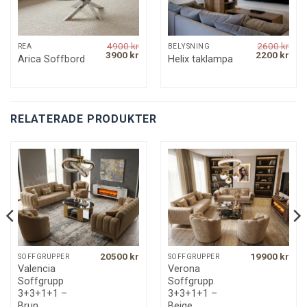
4900
kr
2600
kr
REA
BELYSNING
Original
Current
Original
Curr
3900
kr
2200
kr
Arica Soffbord
Helix taklampa
price
price
price
pric
was:
is:
was:
is:
4900 kr.
3900 kr.
2600 kr.
2200
RELATERADE PRODUKTER
20500
kr
19900
kr
SOFFGRUPPER
SOFFGRUPPER
rrent
Valencia
Verona
ice
Soffgrupp
Soffgrupp
500 kr.
3+3+1+1 –
3+3+1+1 –
Brun
Beige