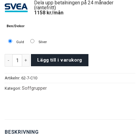
Dela upp betalningen på 24 månader
(räntefritt)
1158
kr/mån
Ben/Dekor
Guld
Silver
Evora Soffgrupp 3+3+1+1 – Vinröd mängd
Lägg till i varukorg
Artikelnr:
62-7-C10
Soffgrupper
Kategori:
BESKRIVNING