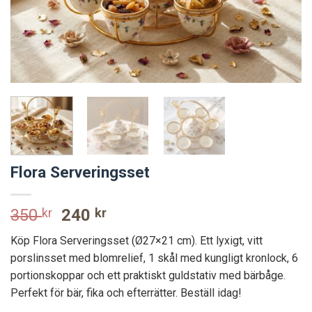
Flora Serveringsset
Original
Current
350
kr
240
kr
price
price
Köp Flora Serveringsset (Ø27×21 cm). Ett lyxigt, vitt
was:
is:
porslinsset med blomrelief, 1 skål med kungligt kronlock, 6
350 kr.
240 kr.
portionskoppar och ett praktiskt guldstativ med bärbåge.
Perfekt för bär, fika och efterrätter. Beställ idag!