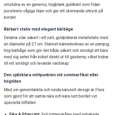
omslutna av en generös, högblank guldkant som följer
porslinets vågiga linjer och ger ett skimrande uttryck på
bordet.
Bärbart stativ med elegant bärbåge
Delarna vilar säkert i ett runt, guldpläterat metallstativ med
en diameter på 27 cm. Stativet kännetecknas av en pampig,
hög bärbåge som gör det både säkert och smidigt att bära
med sig setet från köket direkt ut till gästerna, vilket bidrar
till ett smidigt och levande värdskap.
Den självklara mittpunkten vid sommarfikat eller
högtiden
Med sin genomtänkta och runda karusell-design är Flora
som gjord för att samla nära och kära runt bordet vid
speciella tillfällen:
Fika & Efterrätt:
Fyll mittenskålen med nybakade