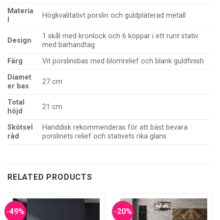
Materia
Högkvalitativt porslin och guldpläterad metall
l
1 skål med kronlock och 6 koppar i ett runt stativ
Design
med bärhandtag
Färg
Vit porslinsbas med blomrelief och blank guldfinish
Diamet
27 cm
er bas
Total
21 cm
höjd
Skötsel
Handdisk rekommenderas för att bäst bevara
råd
porslinets relief och stativets rika glans
RELATED PRODUCTS
-49%
-20%