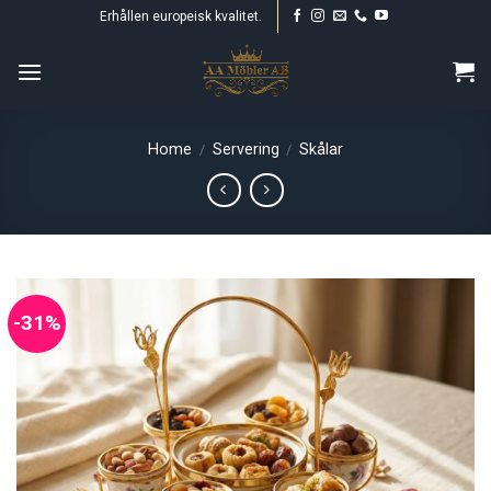
Skip
Erhållen europeisk kvalitet.
to
content
Home
Servering
Skålar
/
/
-31%