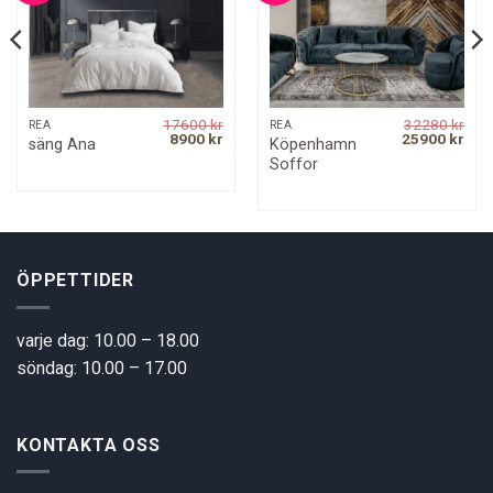
17600
kr
32280
kr
REA
REA
rrent
Original
Current
Original
Curr
8900
kr
25900
kr
Köpenhamn
säng Ana
ice
price
price
price
pric
Soffor
was:
is:
was:
is:
00 kr.
17600 kr.
8900 kr.
32280 kr.
2590
ÖPPETTIDER
varje dag: 10.00 – 18.00
söndag: 10.00 – 17.00
KONTAKTA OSS