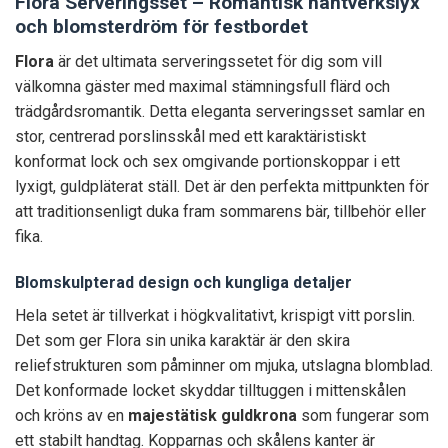
Flora Serveringsset – Romantisk hantverkslyx
och blomsterdröm för festbordet
Flora
är det ultimata serveringssetet för dig som vill
välkomna gäster med maximal stämningsfull flärd och
trädgårdsromantik. Detta eleganta serveringsset samlar en
stor, centrerad porslinsskål med ett karaktäristiskt
konformat lock och sex omgivande portionskoppar i ett
lyxigt, guldpläterat ställ. Det är den perfekta mittpunkten för
att traditionsenligt duka fram sommarens bär, tillbehör eller
fika.
Blomskulpterad design och kungliga detaljer
Hela setet är tillverkat i högkvalitativt, krispigt vitt porslin.
Det som ger Flora sin unika karaktär är den skira
reliefstrukturen som påminner om mjuka, utslagna blomblad.
Det konformade locket skyddar tilltuggen i mittenskålen
och kröns av en
majestätisk guldkrona
som fungerar som
ett stabilt handtag. Kopparnas och skålens kanter är