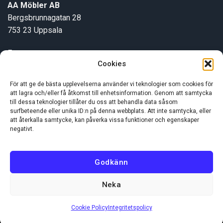
AA Möbler AB
Bergsbrunnagatan 28
753 23 Uppsala
E-post:
info@aamobler.se
Cookies
Tel: 018-18 18 51
För att ge de bästa upplevelserna använder vi teknologier som cookies för
att lagra och/eller få åtkomst till enhetsinformation. Genom att samtycka
INFORMATION
till dessa teknologier tillåter du oss att behandla data såsom
surfbeteende eller unika ID:n på denna webbplats. Att inte samtycka, eller
att återkalla samtycke, kan påverka vissa funktioner och egenskaper
negativt.
Om oss
Kundservice
Godkänn
Neka
Visa
MasterCard
Swish
(SE)
Cookie Policy
Integritetspolicy
Copyright 2026 ©
AA Möbler AB