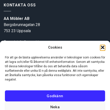
KONTAKTA OSS
AA Möbler AB
Bergsbrunnagatan 28
753 23 Uppsala
E-post:
info@aamobler.se
Cookies
Tel: 018-18 18 51
För att ge de bästa upplevelserna använder vi teknologier som cookies för
att lagra och/eller få åtkomst till enhetsinformation. Genom att samtycka
INFORMATION
till dessa teknologier tillåter du oss att behandla data såsom
surfbeteende eller unika ID:n på denna webbplats. Att inte samtycka, eller
att återkalla samtycke, kan påverka vissa funktioner och egenskaper
Om oss
negativt.
Kundservice
Godkänn
Neka
Visa
MasterCard
Swish