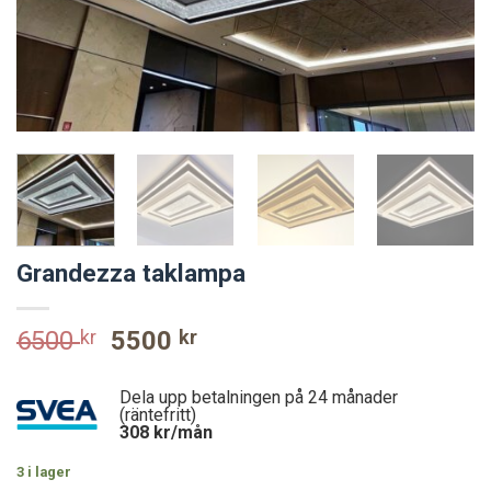
Grandezza taklampa
Original
Current
6500
kr
5500
kr
price
price
was:
is:
Dela upp betalningen på 24 månader
6500 kr.
5500 kr.
(räntefritt)
308
kr/mån
3 i lager