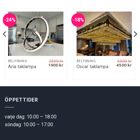
-24%
-18%
2500
kr
5500
kr
BELYSNING
BELYSNING
rrent
Original
Current
Original
Curr
1900
kr
4500
kr
Aria taklampa
Oscar taklampa
ice
price
price
price
pric
was:
is:
was:
is:
00 kr.
2500 kr.
1900 kr.
5500 kr.
4500
ÖPPETTIDER
varje dag: 10.00 – 18.00
söndag: 10.00 – 17.00