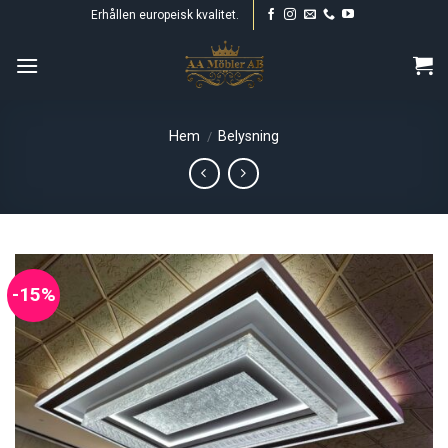
Skip
Erhållen europeisk kvalitet.
to
content
Hem
Belysning
/
-15%