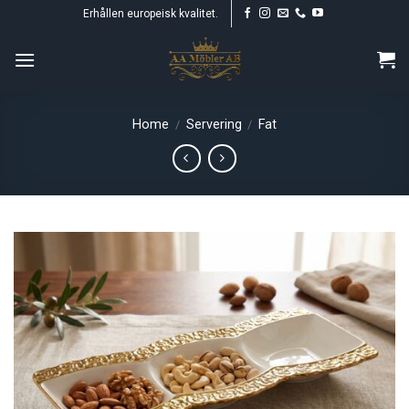
Skip
Erhållen europeisk kvalitet.
to
content
Home
Servering
Fat
/
/