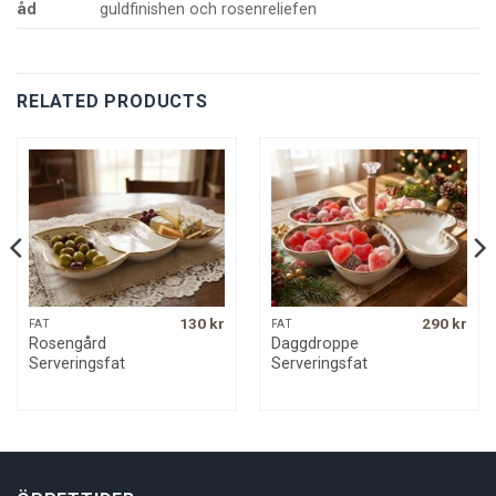
åd
guldfinishen och rosenreliefen
RELATED PRODUCTS
130
kr
290
kr
FAT
FAT
Rosengård
Daggdroppe
Serveringsfat
Serveringsfat