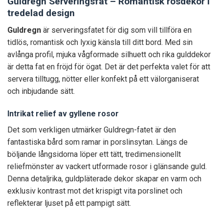
Guldregn Serveringsfat – Romantisk rosdekor i
tredelad design
Guldregn
är serveringsfatet för dig som vill tillföra en
tidlös, romantisk och lyxig känsla till ditt bord. Med sin
avlånga profil, mjuka vågformade silhuett och rika gulddekor
är detta fat en fröjd för ögat. Det är det perfekta valet för att
servera tilltugg, nötter eller konfekt på ett välorganiserat
och inbjudande sätt.
Intrikat relief av gyllene rosor
Det som verkligen utmärker Guldregn-fatet är den
fantastiska bård som ramar in porslinsytan. Längs de
böljande långsidorna löper ett tätt, tredimensionellt
reliefmönster av vackert utformade rosor i glänsande guld.
Denna detaljrika, guldpläterade dekor skapar en varm och
exklusiv kontrast mot det krispigt vita porslinet och
reflekterar ljuset på ett pampigt sätt.