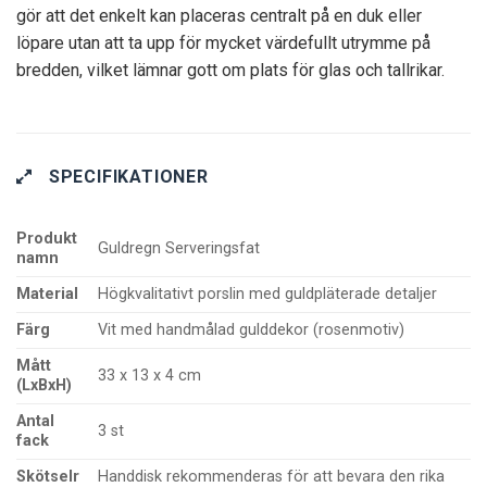
gör att det enkelt kan placeras centralt på en duk eller
löpare utan att ta upp för mycket värdefullt utrymme på
bredden, vilket lämnar gott om plats för glas och tallrikar.
SPECIFIKATIONER
Produkt
Guldregn Serveringsfat
namn
Material
Högkvalitativt porslin med guldpläterade detaljer
Färg
Vit med handmålad gulddekor (rosenmotiv)
Mått
33 x 13 x 4 cm
(LxBxH)
Antal
3 st
fack
Skötselr
Handdisk rekommenderas för att bevara den rika