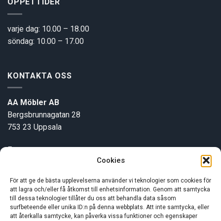
ÖPPETTIDER
varje dag: 10.00 – 18.00
söndag: 10.00 – 17.00
KONTAKTA OSS
AA Möbler AB
Bergsbrunnagatan 28
753 23 Uppsala
E-post:
info@aamobler.se
Cookies
Tel: 018-18 18 51
För att ge de bästa upplevelserna använder vi teknologier som cookies för
att lagra och/eller få åtkomst till enhetsinformation. Genom att samtycka
INFORMATION
till dessa teknologier tillåter du oss att behandla data såsom
surfbeteende eller unika ID:n på denna webbplats. Att inte samtycka, eller
att återkalla samtycke, kan påverka vissa funktioner och egenskaper