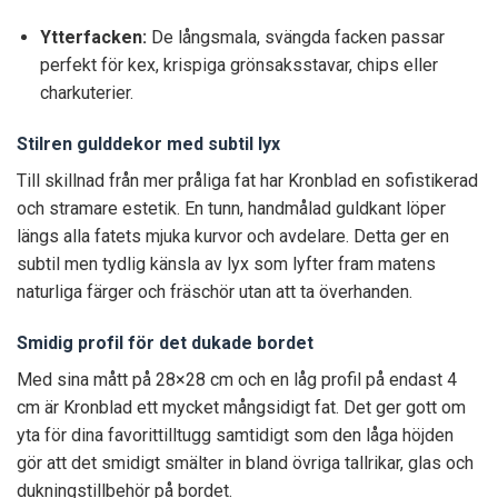
Ytterfacken:
De långsmala, svängda facken passar
perfekt för kex, krispiga grönsaksstavar, chips eller
charkuterier.
Stilren gulddekor med subtil lyx
Till skillnad från mer pråliga fat har Kronblad en sofistikerad
och stramare estetik. En tunn, handmålad guldkant löper
längs alla fatets mjuka kurvor och avdelare. Detta ger en
subtil men tydlig känsla av lyx som lyfter fram matens
naturliga färger och fräschör utan att ta överhanden.
Smidig profil för det dukade bordet
Med sina mått på 28×28 cm och en låg profil på endast 4
cm är Kronblad ett mycket mångsidigt fat. Det ger gott om
yta för dina favorittilltugg samtidigt som den låga höjden
gör att det smidigt smälter in bland övriga tallrikar, glas och
dukningstillbehör på bordet.