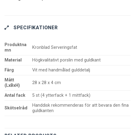
SPECIFIKATIONER
Produktna
Kronblad Serveringsfat
mn
Material
Högkvalitativt porslin med guldkant
Färg
Vit med handmålad gulddetalj
Mått
28 x 28 x 4 cm
(LxBxH)
Antal fack
5 st (4 ytterfack + 1 mittfack)
Handdisk rekommenderas för att bevara den fina
Skötselråd
guldkanten