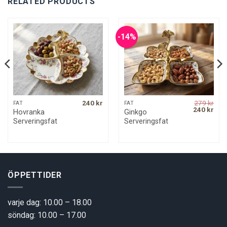
RELATED PRODUCTS
-14%
240
kr
279
kr
FAT
FAT
Original
Curr
240
kr
Hovranka
Ginkgo
price
pric
Serveringsfat
Serveringsfat
was:
is:
279 kr.
240 
ÖPPETTIDER
varje dag: 10.00 – 18.00
söndag: 10.00 – 17.00