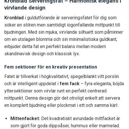
Kronblad Serveringsfat – Harmonisk elegans i
virvlande design
Kronblad
i guldutförande är serveringsfatet för dig som
söker en stilren men samtidigt iögonfallande mittpunkt till
bjudningen. Med sin mjuka, virvlande silhuett som påminner
om en utslagen blomma och sin minimalistiska guldkant,
erbjuder detta fat en perfekt balans mellan modern
skandinavisk design och klassisk lyx.
Fem sektioner för en kreativ presentation
Fatet är tillverkat i högkvalitativt, spegelblankt vitt porslin
och är intelligent uppdelat i
fem fack
– fyra eleganta, böjda
yttersektioner som virvlar runt en perfekt centrerad
mittpunkt. Denna design gör det otroligt enkelt att servera
en komplett bjudning eller plockmat i ett och samma kärl:
Mittenfacket:
Det kvadratiskt avrundade mittfacket är
som gjort för goda dippsåser, hummus eller marmelad.