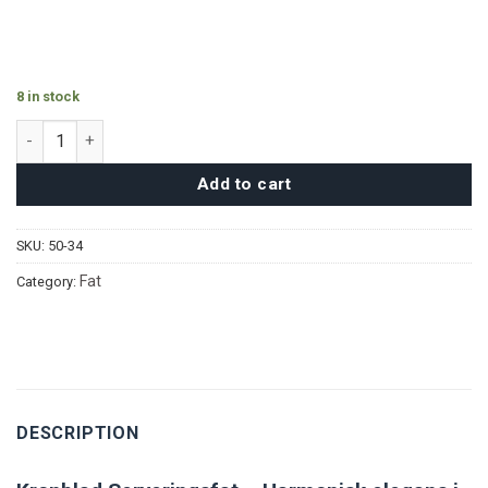
8 in stock
Kronblad Serveringsfat - Guld quantity
Add to cart
SKU:
50-34
Fat
Category:
DESCRIPTION