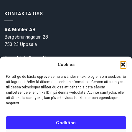
KONTAKTA OSS
AA Möbler AB
Bergsbrunnagatan 28
753 23 Uppsala
E-post:
info@aamobler.se
Cookies
Tel: 018-18 18 51
För att ge de bästa upplevelserna använder vi teknologier som cookies för
att lagra och/eller få åtkomst till enhetsinformation. Genom att samtycka
INFORMATION
till dessa teknologier tillåter du oss att behandla data såsom
surfbeteende eller unika ID:n på denna webbplats. Att inte samtycka, eller
att återkalla samtycke, kan påverka vissa funktioner och egenskaper
Om oss
negativt.
Kundservice
Godkänn