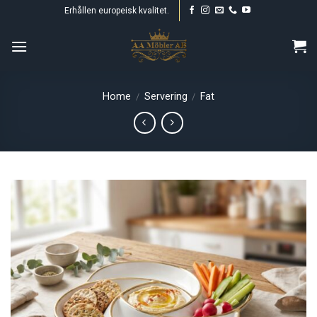
Skip
Erhållen europeisk kvalitet.
to
content
Home
Servering
Fat
/
/