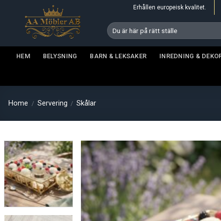
Skip
Erhållen europeisk kvalitet.
to
Search
content
for:
HEM
BELYSNING
BARN & LEKSAKER
INREDNING & DEKO
Home
Servering
Skålar
/
/