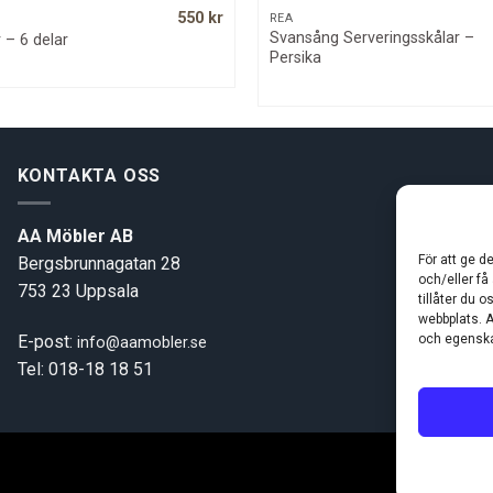
550
kr
QUICK VIEW
QUICK VIEW
REA
Svansång Serveringsskålar –
 – 6 delar
Persika
KONTAKTA OSS
AA Möbler AB
För att ge d
Bergsbrunnagatan 28
och/eller få
753 23 Uppsala
tillåter du 
webbplats. A
E-post:
och egenska
info@aamobler.se
Tel: 018-18 18 51