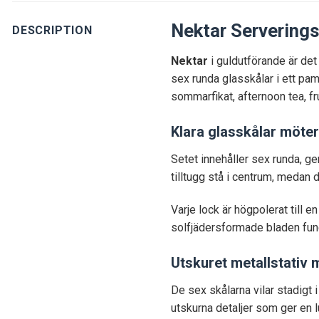
Nektar Serverings
DESCRIPTION
Nektar
i guldutförande är det
sex runda glasskålar i ett pam
sommarfikat, afternoon tea, f
Klara glasskålar möte
Setet innehåller sex runda, gen
tilltugg stå i centrum, medan
Varje lock är högpolerat till 
solfjädersformade bladen fung
Utskuret metallstativ 
De sex skålarna vilar stadigt
utskurna detaljer som ger en l