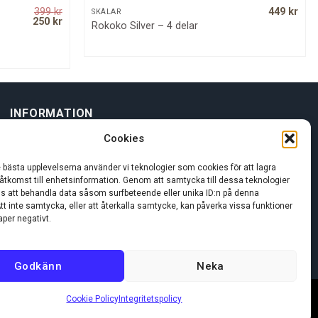
399
kr
449
kr
QUICK VIEW
SKÅLAR
Original
Current
250
kr
Rokoko Silver – 4 delar
price
price
was:
is:
399 kr.
250 kr.
INFORMATION
Cookies
Om oss
e bästa upplevelserna använder vi teknologier som cookies för att lagra
 åtkomst till enhetsinformation. Genom att samtycka till dessa teknologier
Kundservice
oss att behandla data såsom surfbeteende eller unika ID:n på denna
tt inte samtycka, eller att återkalla samtycke, kan påverka vissa funktioner
per negativt.
Godkänn
Neka
Cookie Policy
Integritetspolicy
Visa
MasterCard
Swi