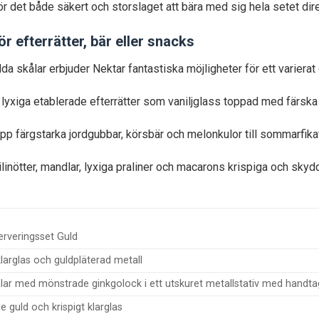
r det både säkert och storslaget att bära med sig hela setet direk
r efterrätter, bär eller snacks
a skålar erbjuder Nektar fantastiska möjligheter för ett varierat
lyxiga etablerade efterrätter som vaniljglass toppad med färska 
p färgstarka jordgubbar, körsbär och melonkulor till sommarfikat
ilinötter, mandlar, lyxiga praliner och macarons krispiga och sky
erveringsset Guld
klarglas och guldpläterad metall
ålar med mönstrade ginkgolock i ett utskuret metallstativ med handta
 guld och krispigt klarglas