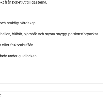
t från köket ut till gästerna.
 och smidigt värdskap:
hallon, blåbär, björnbär och mynta snyggt portionsförpackat.
 eller frukostbuffén.
ddade under guldlocken.
g