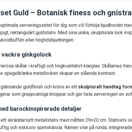
set Guld – Botanisk finess och gnistra
 optimala serveringssetet för dig som vill förhöja bjudbordet med
pigt, rektangulärt guldstativ. Med sina unika, skulpturala lock ins
rukostbuffén eller högtidsbjudningen.
r vackra ginkgolock
erösa skålar i kraftigt och högkvalitativt klarglas. Skålarnas tran
 de spegelblanka metallocken skapar en slående kontrast.
en glänsande guldfinish och kröns av ett
skulpturalt handtag fo
erar som greppvänliga knoppar och ger hela serveringen en sofis
med barockinspirerade detaljer
 i ett skräddarsytt metallstativ med måtten 29×20 cm. Stativets 
uftig och exklusiv spetskänsla. Ramen vilar på runda, integrerade 