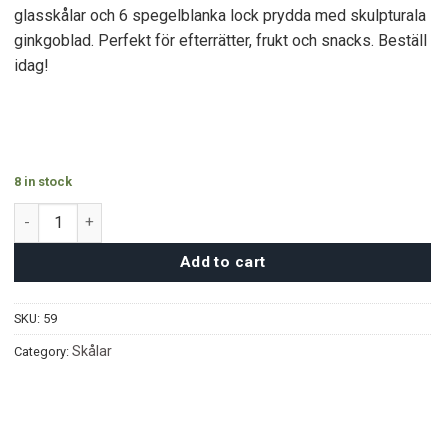
glasskålar och 6 spegelblanka lock prydda med skulpturala
ginkgoblad. Perfekt för efterrätter, frukt och snacks. Beställ
idag!
8 in stock
Nektar Serveringsset - Guld quantity
Add to cart
SKU:
59
Skålar
Category: