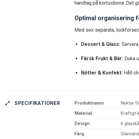
handtag på kortsidorna. Det gö
Optimal organisering fö
Med sex separata, lockförsedd
Dessert & Glass:
Servera 
Färsk Frukt & Bär:
Duka up
Nötter & Konfekt:
Håll ch
SPECIFIKATIONER
Produktnamn
Nektar S
Material
Kraftigt 
Design
6 glassk
Färg
Glänsande