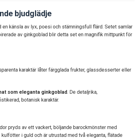
nde bjudglädje
 en känsla av lyx, poesi och stämningsfull flärd. Setet samlar
pirerade av ginkgoblad blir detta set en magnifik mittpunkt för
sparenta karaktär låter färgglada frukter, glassdesserter eller
rmat som eleganta ginkgoblad
. De detaljrika,
tikerad, botanisk karaktär.
sidor pryds av ett vackert, böljande barockmönster med
kulfötter i guld och är utrustad med två eleganta, flätade