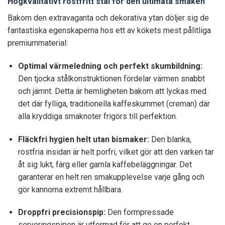
Högkvalitativt rostfritt stål för den ultimata smaken
Bakom den extravaganta och dekorativa ytan döljer sig de
fantastiska egenskaperna hos ett av kökets mest pålitliga
premiummaterial:
Optimal värmeledning och perfekt skumbildning:
Den tjocka stålkonstruktionen fördelar värmen snabbt
och jämnt. Detta är hemligheten bakom att lyckas med
det där fylliga, traditionella kaffeskummet (creman) där
alla kryddiga smaknoter frigörs till perfektion.
Fläckfri hygien helt utan bismaker:
Den blanka,
rostfria insidan är helt porfri, vilket gör att den varken tar
åt sig lukt, färg eller gamla kaffebeläggningar. Det
garanterar en helt ren smakupplevelse varje gång och
gör kannorna extremt hållbara.
Droppfri precisionspip:
Den formpressade
serveringspipen är utformad för att ge en perfekt,