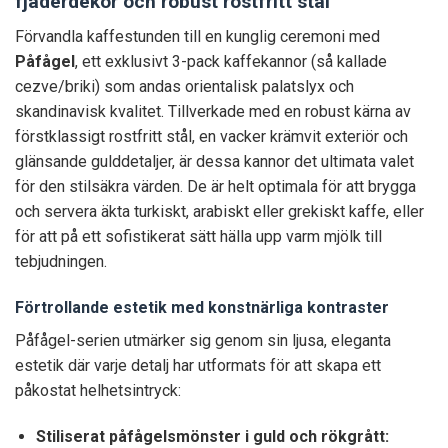
fjäderdekor och robust rostfritt stål
Förvandla kaffestunden till en kunglig ceremoni med
Påfågel
, ett exklusivt 3-pack kaffekannor (så kallade
cezve/briki) som andas orientalisk palatslyx och
skandinavisk kvalitet. Tillverkade med en robust kärna av
förstklassigt rostfritt stål, en vacker krämvit exteriör och
glänsande gulddetaljer, är dessa kannor det ultimata valet
för den stilsäkra värden. De är helt optimala för att brygga
och servera äkta turkiskt, arabiskt eller grekiskt kaffe, eller
för att på ett sofistikerat sätt hälla upp varm mjölk till
tebjudningen.
Förtrollande estetik med konstnärliga kontraster
Påfågel-serien utmärker sig genom sin ljusa, eleganta
estetik där varje detalj har utformats för att skapa ett
påkostat helhetsintryck:
Stiliserat påfågelsmönster i guld och rökgrått: