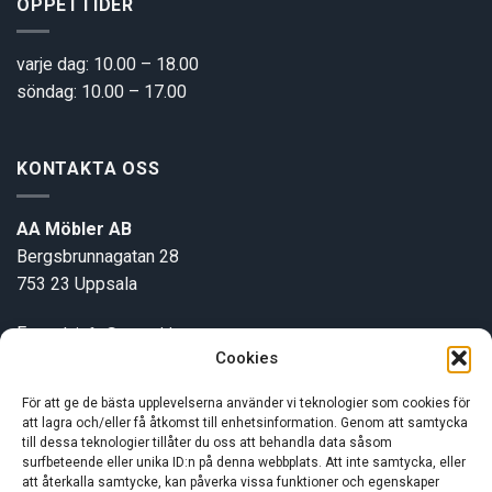
ÖPPETTIDER
varje dag: 10.00 – 18.00
söndag: 10.00 – 17.00
KONTAKTA OSS
AA Möbler AB
Bergsbrunnagatan 28
753 23 Uppsala
E-post:
info@aamobler.se
Cookies
Tel: 018-18 18 51
För att ge de bästa upplevelserna använder vi teknologier som cookies för
att lagra och/eller få åtkomst till enhetsinformation. Genom att samtycka
INFORMATION
till dessa teknologier tillåter du oss att behandla data såsom
surfbeteende eller unika ID:n på denna webbplats. Att inte samtycka, eller
att återkalla samtycke, kan påverka vissa funktioner och egenskaper