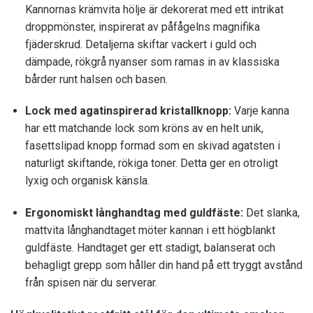
Kannornas krämvita hölje är dekorerat med ett intrikat
droppmönster, inspirerat av påfågelns magnifika
fjäderskrud. Detaljerna skiftar vackert i guld och
dämpade, rökgrå nyanser som ramas in av klassiska
bårder runt halsen och basen.
Lock med agatinspirerad kristallknopp:
Varje kanna
har ett matchande lock som kröns av en helt unik,
fasettslipad knopp formad som en skivad agatsten i
naturligt skiftande, rökiga toner. Detta ger en otroligt
lyxig och organisk känsla.
Ergonomiskt långhandtag med guldfäste:
Det slanka,
mattvita långhandtaget möter kannan i ett högblankt
guldfäste. Handtaget ger ett stadigt, balanserat och
behagligt grepp som håller din hand på ett tryggt avstånd
från spisen när du serverar.