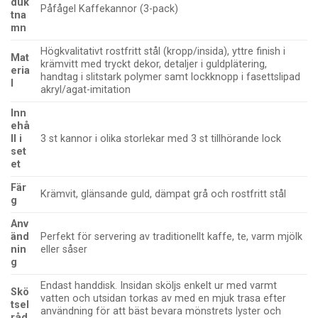
duk
Påfågel Kaffekannor (3-pack)
tna
mn
Högkvalitativt rostfritt stål (kropp/insida), yttre finish i
Mat
krämvitt med tryckt dekor, detaljer i guldplätering,
eria
handtag i slitstark polymer samt lockknopp i fasettslipad
l
akryl/agat-imitation
Inn
ehå
ll i
3 st kannor i olika storlekar med 3 st tillhörande lock
set
et
Fär
Krämvit, glänsande guld, dämpat grå och rostfritt stål
g
Anv
änd
Perfekt för servering av traditionellt kaffe, te, varm mjölk
nin
eller såser
g
Endast handdisk. Insidan sköljs enkelt ur med varmt
Skö
vatten och utsidan torkas av med en mjuk trasa efter
tsel
användning för att bäst bevara mönstrets lyster och
råd