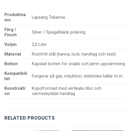
Produktna
Lapsang Tekanna
mn
Färg /
Silver / Spegelblank polering
Finish
Volym
2,0 Liter
Material
Rostfritt stål (kanna, lock, handtag och tesil)
Botten
Kapslad botten för snabb och jämn uppvärmning
Kompatibili
Fungerar på gas, induktion, elektriska hällar m.m.
tet
Konstrukti
Kupolformad med vertikala rillor och
on
värmeskyddat handtag
RELATED PRODUCTS