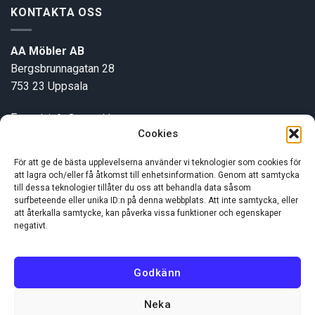
KONTAKTA OSS
AA Möbler AB
Bergsbrunnagatan 28
753 23 Uppsala
E-post:
info@aamobler.se
Cookies
Tel: 018-18 18 51
För att ge de bästa upplevelserna använder vi teknologier som cookies för
att lagra och/eller få åtkomst till enhetsinformation. Genom att samtycka
INFORMATION
till dessa teknologier tillåter du oss att behandla data såsom
surfbeteende eller unika ID:n på denna webbplats. Att inte samtycka, eller
att återkalla samtycke, kan påverka vissa funktioner och egenskaper
Om oss
negativt.
Kundservice
Godkänn
Neka
Visa
MasterCard
Swish