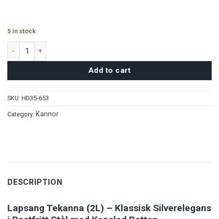
5 in stock
Lapsang Tekanna - Silver (2L) quantity
Add to cart
SKU:
HD35-653
Kannor
Category:
DESCRIPTION
Lapsang Tekanna (2L) – Klassisk Silverelegans