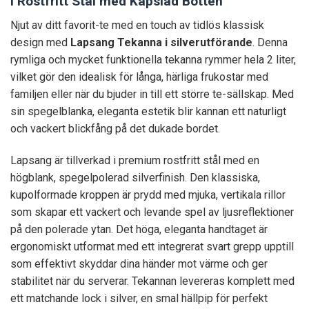
i Rostfritt Stål med Kapslad Botten
Njut av ditt favorit-te med en touch av tidlös klassisk
design med
Lapsang Tekanna i silverutförande
. Denna
rymliga och mycket funktionella tekanna rymmer hela 2 liter,
vilket gör den idealisk för långa, härliga frukostar med
familjen eller när du bjuder in till ett större te-sällskap. Med
sin spegelblanka, eleganta estetik blir kannan ett naturligt
och vackert blickfång på det dukade bordet.
Lapsang är tillverkad i premium rostfritt stål med en
högblank, spegelpolerad silverfinish. Den klassiska,
kupolformade kroppen är prydd med mjuka, vertikala rillor
som skapar ett vackert och levande spel av ljusreflektioner
på den polerade ytan. Det höga, eleganta handtaget är
ergonomiskt utformat med ett integrerat svart grepp upptill
som effektivt skyddar dina händer mot värme och ger
stabilitet när du serverar. Tekannan levereras komplett med
ett matchande lock i silver, en smal hällpip för perfekt