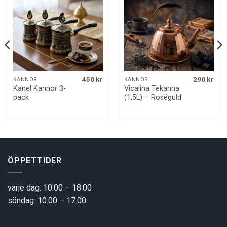
450
kr
290
kr
KANNOR
KANNOR
Kanel Kannor 3-
Vicalina Tekanna
pack
(1,5L) – Roséguld
ÖPPETTIDER
varje dag: 10.00 – 18.00
söndag: 10.00 – 17.00