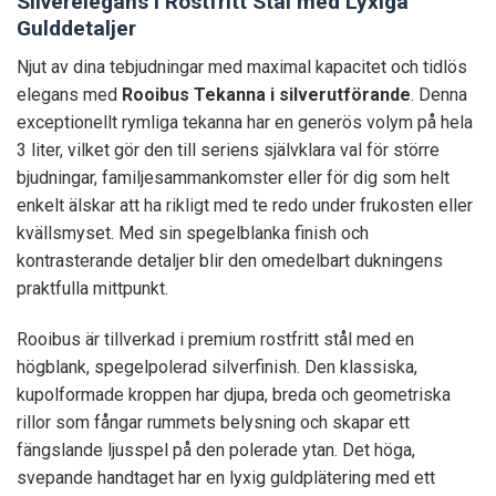
Silverelegans i Rostfritt Stål med Lyxiga
Gulddetaljer
Njut av dina tebjudningar med maximal kapacitet och tidlös
elegans med
Rooibus Tekanna i silverutförande
. Denna
exceptionellt rymliga tekanna har en generös volym på hela
3 liter, vilket gör den till seriens självklara val för större
bjudningar, familjesammankomster eller för dig som helt
enkelt älskar att ha rikligt med te redo under frukosten eller
kvällsmyset. Med sin spegelblanka finish och
kontrasterande detaljer blir den omedelbart dukningens
praktfulla mittpunkt.
Rooibus är tillverkad i premium rostfritt stål med en
högblank, spegelpolerad silverfinish. Den klassiska,
kupolformade kroppen har djupa, breda och geometriska
rillor som fångar rummets belysning och skapar ett
fängslande ljusspel på den polerade ytan. Det höga,
svepande handtaget har en lyxig guldplätering med ett