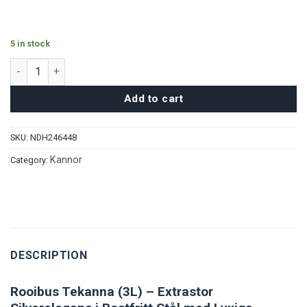
5 in stock
Rooibus Tekanna (3L) - Silver quantity
Add to cart
SKU:
NDH246448
Kannor
Category:
DESCRIPTION
Rooibus Tekanna (3L) – Extrastor