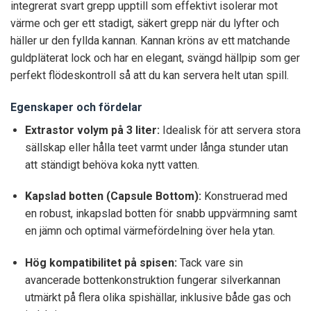
integrerat svart grepp upptill som effektivt isolerar mot
värme och ger ett stadigt, säkert grepp när du lyfter och
häller ur den fyllda kannan. Kannan kröns av ett matchande
guldpläterat lock och har en elegant, svängd hällpip som ger
perfekt flödeskontroll så att du kan servera helt utan spill.
Egenskaper och fördelar
Extrastor volym på 3 liter:
Idealisk för att servera stora
sällskap eller hålla teet varmt under långa stunder utan
att ständigt behöva koka nytt vatten.
Kapslad botten (Capsule Bottom):
Konstruerad med
en robust, inkapslad botten för snabb uppvärmning samt
en jämn och optimal värmefördelning över hela ytan.
Hög kompatibilitet på spisen:
Tack vare sin
avancerade bottenkonstruktion fungerar silverkannan
utmärkt på flera olika spishällar, inklusive både gas och