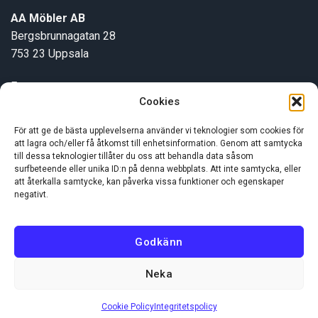
AA Möbler AB
Bergsbrunnagatan 28
753 23 Uppsala
E-post:
info@aamobler.se
Cookies
Tel: 018-18 18 51
För att ge de bästa upplevelserna använder vi teknologier som cookies för
att lagra och/eller få åtkomst till enhetsinformation. Genom att samtycka
INFORMATION
till dessa teknologier tillåter du oss att behandla data såsom
surfbeteende eller unika ID:n på denna webbplats. Att inte samtycka, eller
att återkalla samtycke, kan påverka vissa funktioner och egenskaper
negativt.
Om oss
Kundservice
Godkänn
Neka
Visa
MasterCard
Swish
(SE)
Cookie Policy
Integritetspolicy
Copyright 2026 ©
AA Möbler AB