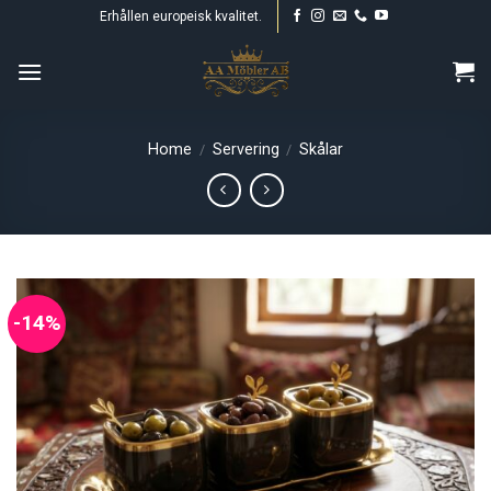
Skip
Erhållen europeisk kvalitet.
to
content
Home
Servering
Skålar
/
/
-14%