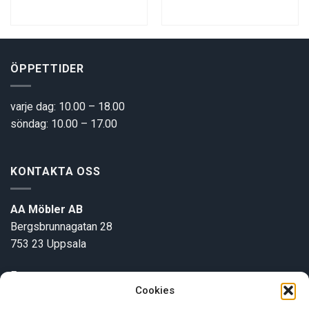
900 kr.
9250 kr.
6500 kr.
32280 kr.
2590
ÖPPETTIDER
varje dag: 10.00 – 18.00
söndag: 10.00 – 17.00
KONTAKTA OSS
AA Möbler AB
Bergsbrunnagatan 28
753 23 Uppsala
E-post:
info@aamobler.se
Cookies
Tel: 018-18 18 51