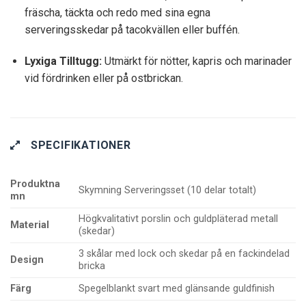
fräscha, täckta och redo med sina egna
serveringsskedar på tacokvällen eller buffén.
Lyxiga Tilltugg:
Utmärkt för nötter, kapris och marinader
vid fördrinken eller på ostbrickan.
SPECIFIKATIONER
Produktna
Skymning Serveringsset (10 delar totalt)
mn
Högkvalitativt porslin och guldpläterad metall
Material
(skedar)
3 skålar med lock och skedar på en fackindelad
Design
bricka
Färg
Spegelblankt svart med glänsande guldfinish