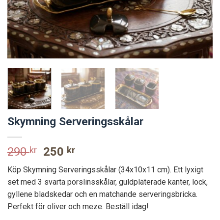
Skymning Serveringsskålar
Original
Current
290
kr
250
kr
price
price
Köp Skymning Serveringsskålar (34x10x11 cm). Ett lyxigt
was:
is:
set med 3 svarta porslinsskålar, guldpläterade kanter, lock,
290 kr.
250 kr.
gyllene bladskedar och en matchande serveringsbricka.
Perfekt för oliver och meze. Beställ idag!