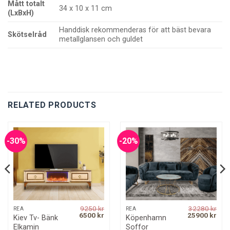
Mått totalt
34 x 10 x 11 cm
(LxBxH)
Handdisk rekommenderas för att bäst bevara
Skötselråd
metallglansen och guldet
RELATED PRODUCTS
-30%
-20%
9250
kr
32280
kr
REA
REA
rrent
Original
Current
Original
Curr
6500
kr
25900
kr
Kiev Tv- Bänk
Köpenhamn
ice
price
price
price
pric
Elkamin
Soffor
was:
is:
was:
is: