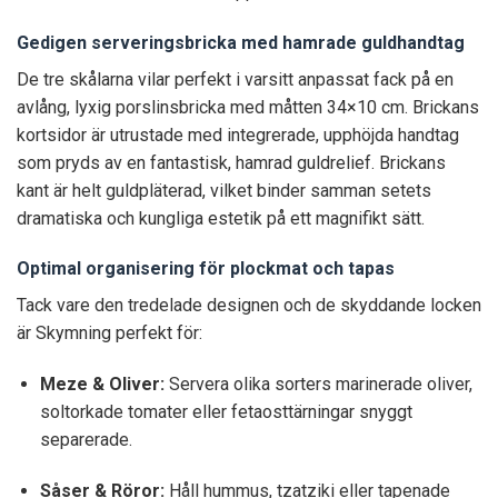
Gedigen serveringsbricka med hamrade guldhandtag
De tre skålarna vilar perfekt i varsitt anpassat fack på en
avlång, lyxig porslinsbricka med måtten 34×10 cm. Brickans
kortsidor är utrustade med integrerade, upphöjda handtag
som pryds av en fantastisk, hamrad guldrelief. Brickans
kant är helt guldpläterad, vilket binder samman setets
dramatiska och kungliga estetik på ett magnifikt sätt.
Optimal organisering för plockmat och tapas
Tack vare den tredelade designen och de skyddande locken
är Skymning perfekt för:
Meze & Oliver:
Servera olika sorters marinerade oliver,
soltorkade tomater eller fetaosttärningar snyggt
separerade.
Såser & Röror:
Håll hummus, tzatziki eller tapenade