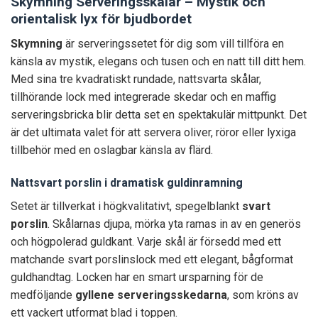
Skymning Serveringsskålar – Mystik och
orientalisk lyx för bjudbordet
Skymning
är serveringssetet för dig som vill tillföra en
känsla av mystik, elegans och tusen och en natt till ditt hem.
Med sina tre kvadratiskt rundade, nattsvarta skålar,
tillhörande lock med integrerade skedar och en maffig
serveringsbricka blir detta set en spektakulär mittpunkt. Det
är det ultimata valet för att servera oliver, röror eller lyxiga
tillbehör med en oslagbar känsla av flärd.
Nattsvart porslin i dramatisk guldinramning
Setet är tillverkat i högkvalitativt, spegelblankt
svart
porslin
. Skålarnas djupa, mörka yta ramas in av en generös
och högpolerad guldkant. Varje skål är försedd med ett
matchande svart porslinslock med ett elegant, bågformat
guldhandtag. Locken har en smart ursparning för de
medföljande
gyllene serveringsskedarna
, som kröns av
ett vackert utformat blad i toppen.